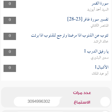
سورة القمر
0
السيد أحمد أبوزيد
تفسير سورة غافر [23-28]
0
المنتصر الكتاني
تتوب عن الذنوب اذا مرضتا وترجع للذنوب اذا برئت
0
خالد الراشد
يا رفيق الدرب 1
0
سمير البشيري
الأشبال1
0
أبو عبد الملك
عدد مرات
3094996302
الاستماع