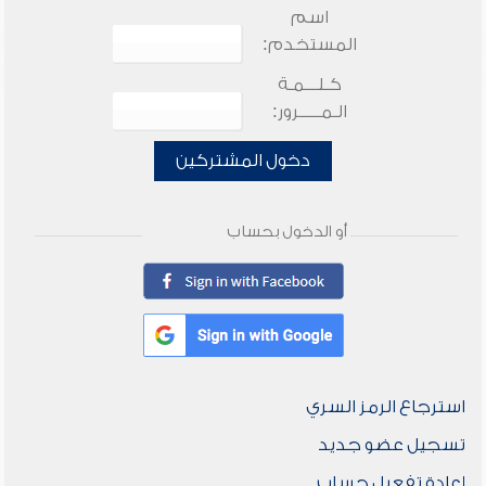
اسم
المستخدم:
كـلـــمـة
الـمـــــرور:
دخول المشتركين
أو الدخول بحساب
استرجاع الرمز السري
تسجيل عضو جديد
إعادة تفعيل حساب