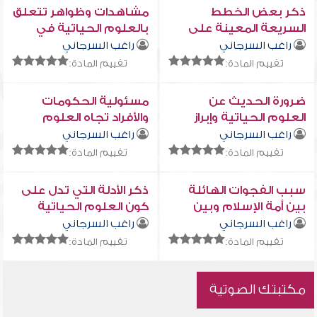
ذكر بعض الخطط
مشاهدات وظواهر تتعلق
السريعة المعينة على
بالعلوم الحياتية في
اغتنام الأوقات
واقع الأمة الإسلامية
راغب السرجاني
راغب السرجاني
تقييم المادة:
تقييم المادة:
ضرورة الحديث عن
مسئولية الحكومات
العلوم الحياتية وإبراز
والأفراد تجاه العلوم
مكانتها وأهميتها
الحياتية
راغب السرجاني
راغب السرجاني
بالنسبة لعزة الأمة
تقييم المادة:
تقييم المادة:
وقوتها
سبب الفجوات الهائلة
ذكر الأدلة التي تدل على
بين أمة الإسلام وبين
كون العلوم الحياتية
غيرها من الأمم في
علوماً أخروية شرعية
راغب السرجاني
راغب السرجاني
العلوم الحياتية
تقييم المادة:
تقييم المادة:
مكتبتك الصوتية