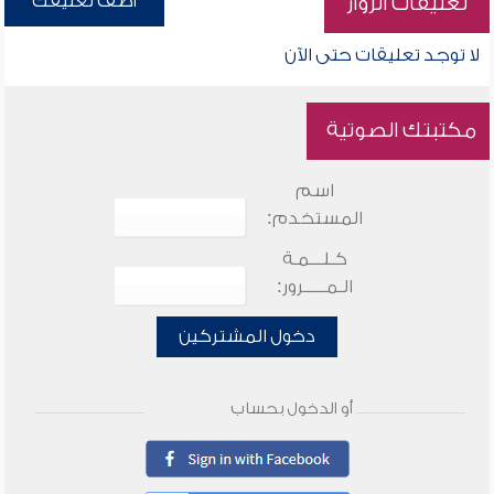
أضف تعليقك
تعليقات الزوار
لا توجد تعليقات حتى الآن
مكتبتك الصوتية
اسم
المستخدم:
كـلـــمـة
الـمـــــرور:
دخول المشتركين
أو الدخول بحساب