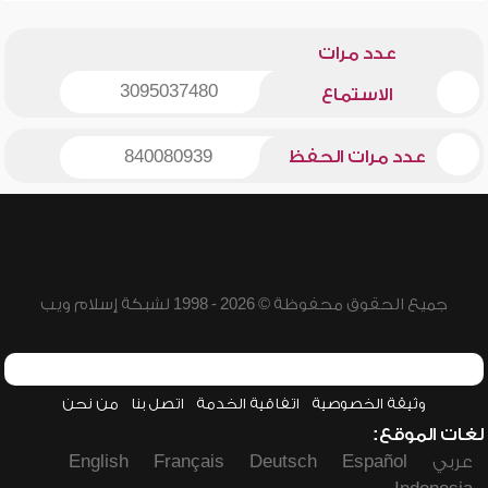
عدد مرات
3095037480
الاستماع
عدد مرات الحفظ
840080939
جميع الحقوق محفوظة © 2026 - 1998 لشبكة إسلام ويب
وثيقة الخصوصية
اتفاقية الخدمة
اتصل بنا
من نحن
لغات الموقع:
عربي
Español
Deutsch
Français
English