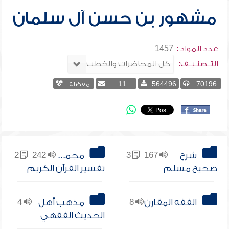
مشهور بن حسن آل سلمان
عدد المواد :
1457
التــصنـيــف:
70196
564496
11
مفضلة
شرح
167
3
مجموعة
242
2
صحيح مسلم
تفسير القرآن الكريم
الفقه المقارن
8
مذهب أهل
4
الحديث الفقهي