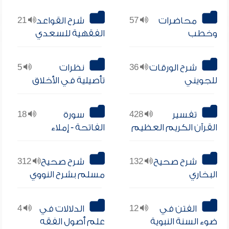
محاضرات
57
شرح القواعد
21
وخطب
الفقهية للسعدي
شرح الورقات
36
نظرات
5
للجويني
تأصيلية في الأخلاق
تفسير
428
سورة
18
القرآن الكريم العظيم
الفاتحة - إملاء
شرح صحيح
132
شرح صحيح
312
البخاري
مسلم بشرح النووي
الفتن في
12
الدلالات في
4
ضوء السنة النبوية
علم أصول الفقه