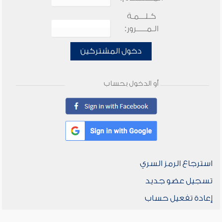
كـلـــمـة
الـمـــــرور:
دخول المشتركين
أو الدخول بحساب
استرجاع الرمز السري
تسجيل عضو جديد
إعادة تفعيل حساب