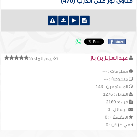
فتاوى نور على الدرب (470)
عبد العزيز بن باز
تقييم المادة:
معلومات : ---
ملحوظة : ---
المستمعين : 143
التنزيل : 1276
قراءة: 2169
الرسائل : 0
المقيميّن : 0
في خزائن : 0