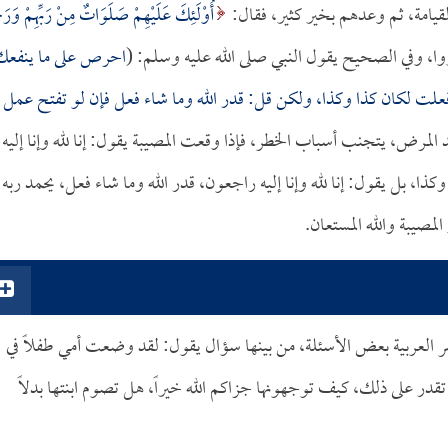
لقيامة، ثم وعدهم بخير كثير، فقال:
أُوْلَئِكَ عَلَيْهِمْ صَلَوَاتٌ مِنْ رَبِّهِمْ وَرَحْ
احرص على ما ينفعك
فعلت لكان كذا وكذا، ولكن قل: قدر الله وما شاء فعل فإن لو تفتح عمل
المرض، يتجنب أسباب الخطر، فإذا وقعت المصيبة يقول: إنا لله وإنا إليه
ا، بل يقول: إنا لله وإنا إليه راجعون، قدر الله وما شاء فعل، يحمد ربه
مصيبة والله المستعان.
العربية بعض الأسئلة، من بينها سؤال يقول: لقد وضعت أمي طفلاً في
در على ذلك، كيف توجهونها جزاكم الله خيراً، هل تصوم ابنتها بدلاً