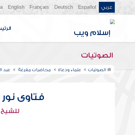
عربي
Español
Deutsch
Français
English
ia
الرئي
الصوتيات
الصوتيات
علماء ودعاة
محاضرات مفرغة
عبد ال
فتاوى نور عل
للشيخ : 