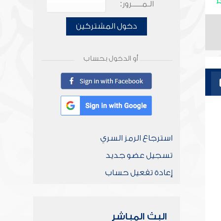
الـمـــــرور:
دخول المشتركين
أو الدخول بحساب
استرجاع الرمز السري
تسجيل عضو جديد
إعادة تفعيل حساب
البث المباشر