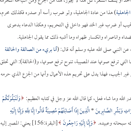
د أو ينتف الشعر، كل هذا لا يجوز، هذا من الجزع ومن النياحة المحرمة
لجاهلية
) هذا من عادة الجاهلية، ولو ضرب رأسه أو صدره فكذلك محرم،
يب أو ضرب غير الخد فهو داخل في التحريم، وهكذا الدعاء بدعوى
ضداه واناصراه وانكسار ظهراه وما أشبه ذلك مما يقول الجاهلية.
عن النبي صلى الله عليه وسلم أنه قال: (
أنا بريء من الصالقة والحالقة
ها التي ترفع صوتها عند المصيبة، تنوح ترفع صوتها، و(الحالقة): التي تحلق
 غير الجيب، فهذا يدل على تحريم هذه الأعمال وأنها من الجزع الذي حرمه
در الله وما شاء فعل، كما قال الله عز وجل في كتابه العظيم:
وَلَنَبْلُوَنَّكُمْ
اتِ وَبَشِّرِ الصَّابِرِينَ
*
الَّذِينَ إِذَا أَصَابَتْهُمْ مُصِيبَةٌ قَالُوا إِنَّا لِلَّهِ وَإِنَّا إِلَيْهِ
وَإِنَّا إِلَيْهِ رَاجِعُونَ
[البقرة:156] يعني: المصير إليه