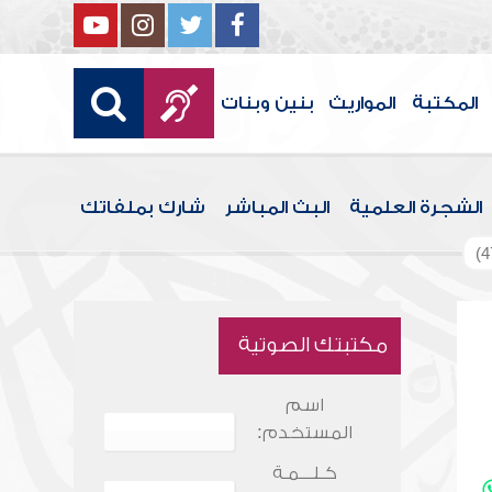
المكتبة
المواريث
بنين وبنات
الشجرة العلمية
البث المباشر
شارك بملفاتك
مكتبتك الصوتية
اسم
المستخدم:
كـلـــمـة