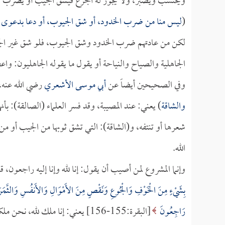
ويحتسب ويصبر، ولا يجوز له الجزع فيشق الجيب أو يضرب الخ
(
ليس منا من ضرب الخدود، أو شق الجيوب، أو دعا بدعوى ا
لكن من عادتهم ضرب الخدود وشق الجيوب، فلو شق غير الج
الجاهلية والصياح والنياحة أو يقول ما يقوله الجاهليون: واع
وفي الصحيحين أيضاً عن
أبي موسى الأشعري
رضي الله عنه، 
والشاقة
) يعني: عند المصيبة، وقد فسر العلماء (الصالقة): بأن
شعرها أو تنتفه، و(الشاقة): التي تشق ثوبها من الجيب أو من
الله.
وإنما المشروع لمن أصيب أن يقول: إنا لله وإنا إليه راجعون، ق
بِشَيْءٍ مِنَ الْخَوْفِ وَالْجُوعِ وَنَقْصٍ مِنَ الأَمْوَالِ وَالأَنفُسِ وَالثَّمَرَ
رَاجِعُونَ
[البقرة:155-156] يعني: إنا ملك لله، نحن ملكه سبحانه وعبيده.