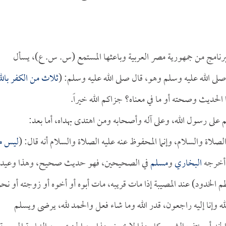
نامج من جمهورية مصر العربية وباعثها المستمع (س. س. ع)، يسأل
 الله عليه وسلم وهو، قال صلى الله عليه وسلم: (
ثلاث من الكفر بالل
الحديث وصحته أو ما في معناه؟ جزاكم الله خيراً.
م على رسول الله، وعلى آله وأصحابه ومن اهتدى بهداه، أما بعد:
صلاة والسلام، وإنما المحفوظ عنه عليه الصلاة والسلام أنه قال: (
ليس من
أخرجه
البخاري
و
مسلم
في الصحيحين، فهو حديث صحيح، وهذا وعيد
الخدود) عند المصيبة إذا مات قريبه، مات أبوه أو أخوه أو زوجته أو نح
ه وإنا إليه راجعون، قدر الله وما شاء فعل والحمد لله، يرضى ويسلم