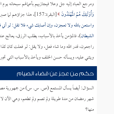
ومرجع العباد إليه جل وعلا فيجازيهم بأعمالهم سبحانه يوم ا
وَأُوْلَئِكَ هُمُ الْمُهْتَدُونَ
[البقرة:157]، هذا جزاؤهم لما صبروا، وفي الصحيح يقول النبي صلى الله عليه وسلم: (
واستعن بالله ولا تعجزن، وإن أصابك شيء فلا تقل: لو أني 
الشيطان
)، فالمؤمن يأخذ بالأسباب، يطلب الرزق، يعالج عند 
راجعون، قدر الله وما شاء فعل، ولا يقل: لو فعلت كان كذا وكذ
ويثني عليه، ويسأله حسن الخلف ويأخذ بالأسباب التي تجبر ال
حكم من عجز عن قضاء الصيام
السؤال: أيضاً يسأل المستمع (ص. س. س) من جمهورية مصر 
شهر رمضان من مدة طويلة ولم تصم ولم تطعم، وهي الآن لا تق
منها؟