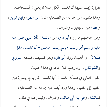
فقيل: يجب عليها أن تغتسل لكل صلاة، يعني: المستحاضة،
وهذا منقول عن جماعة من الصحابة مثل:
ابن عمر
، و
ابن الزبير
،
و
عطاء
من التابعين.. وغيرهم.
ومن حجتهم ما رواه
أبو داود
عن
عائشة
: (
أن النبي صلى الله
عليه وسلم أمر
زينب
-يعني
بنت جحش
- أن تغتسل لكل
صلاة
) . والحديث رواه
أبو داود
وهو ضعيف، ضعفه
النووي
و
الشوكاني
.. وغيرهم، فلا حجه في هذا الحديث.
القول الثاني في مسألة الغسل: أنها تغتسل كل يوم، يعني: من
الظهر إلى الظهر، وهذا ورد أيضاً عن جماعة من الصحابة،
كـ
عائشة
، و
علي بن أبي طالب
وغيرهما، وليس فيه في ذلك