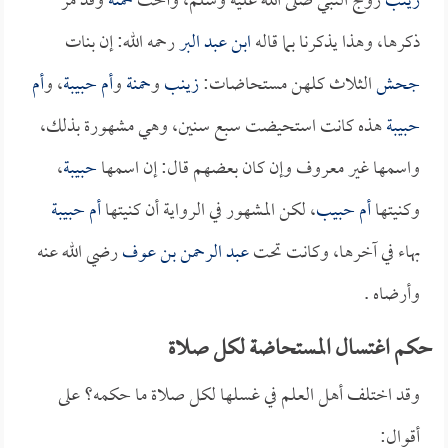
زينب
زوج النبي صلى الله عليه وسلم، وأخت
حمنة
وقد مر
ذكرها، وهذا يذكرنا بما قاله
ابن عبد البر
رحمه الله: إن بنات
جحش
الثلاث كلهن مستحاضات:
زينب
و
حمنة
و
أم حبيبة
، و
أم
حبيبة
هذه كانت استحيضت سبع سنين، وهي مشهورة بذلك،
واسمها غير معروف وإن كان بعضهم قال: إن اسمها
حبيبة
،
وكنيتها
أم حبيب
، لكن المشهور في الرواية أن كنيتها
أم حبيبة
بهاء في آخرها، وكانت تحت
عبد الرحمن بن عوف
رضي الله عنه
وأرضاه .
حكم اغتسال المستحاضة لكل صلاة
وقد اختلف أهل العلم في غسلها لكل صلاة ما حكمه؟ على
أقوال: