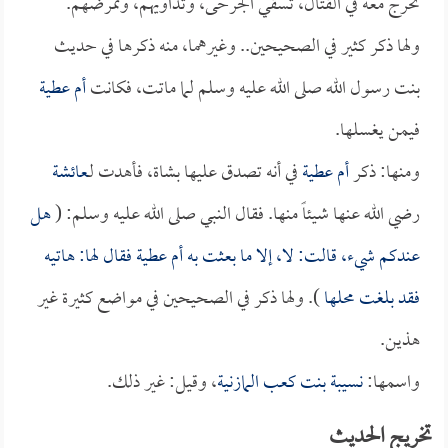
تخرج معه في القتال، تسقي الجرحى، وتداويهم، وتمرضهم.
ولها ذكر كثير في الصحيحين.. وغيرهما، منه ذكرها في حديث
بنت رسول الله صلى الله عليه وسلم لما ماتت، فكانت
أم عطية
فيمن يغسلها.
ومنها: ذكر
أم عطية
في أنه تصدق عليها بشاة، فأهدت لـ
عائشة
رضي الله عنها شيئاً منها. فقال النبي صلى الله عليه وسلم: (
هل
عندكم شيء، قالت: لا، إلا ما بعثت به
أم عطية
فقال لها: هاتيه
فقد بلغت محلها
). ولها ذكر في الصحيحين في مواضع كثيرة غير
هذين.
واسمها:
نسيبة بنت كعب المازنية
، وقيل: غير ذلك.
تخريج الحديث