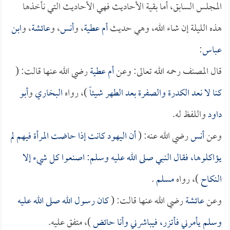
المجلس السابق، أما بقية الأحاديث فهي الأحاديث التي نأخذها
هذه الليلة إن شاء الله، وهي حديث
أم عطية
، و
أنس
، و
عائشة
، و
ابن
عباس
:
قال المصنف رحمه الله تعالى: وعن
أم عطية
رضي الله عنها قالت: (
كنا لا نعد الكدرة والصفرة بعد الطهر شيئاً
)، رواه
البخاري
و
أبو
داود
واللفظ له.
وعن
أنس
رضي الله عنه: (
أن اليهود كانت إذا حاضت المرأة فيهم لم
يؤاكلوها، فقال النبي صلى الله عليه وسلم: اصنعوا كل شيء إلا
النكاح
)، رواه
مسلم
.
وعن
عائشة
رضي الله عنها قالت: (
كان رسول الله صلى الله عليه
وسلم يأمرني فأتزر، فيباشرني وأنا حائض
)، متفق عليه.