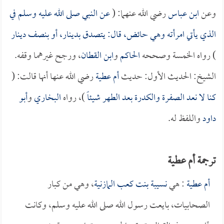
وعن
ابن عباس
رضي الله عنهما: (
عن النبي صلى الله عليه وسلم في
الذي يأتي امرأته وهي حائض، قال: يتصدق بدينار، أو بنصف دينار
) رواه الخمسة وصححه
الحاكم
و
ابن القطان
، ورجح غيرهما وقفه.
الشيخ: الحديث الأول: حديث
أم عطية
رضي الله عنها أنها قالت: (
كنا لا نعد الصفرة والكدرة بعد الطهر شيئاً
)، رواه
البخاري
و
أبو
داود
واللفظ له.
ترجمة أم عطية
أم عطية
: هي
نسيبة بنت كعب المازنية
، وهي من كبار
الصحابيات، بايعت رسول الله صلى الله عليه وسلم، وكانت