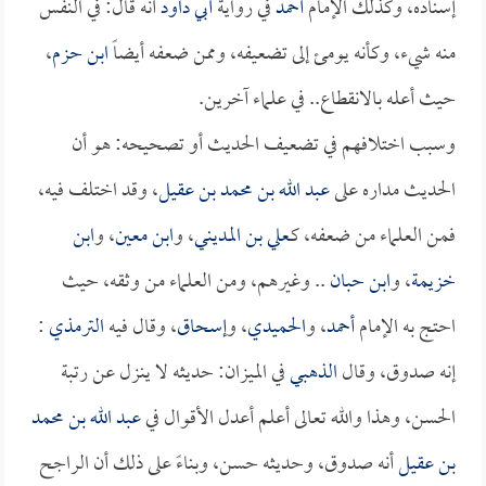
إسناده، وكذلك الإمام
أحمد
في رواية
أبي داود
أنه قال: في النفس
منه شيء، وكأنه يومئ إلى تضعيفه، وممن ضعفه أيضاً
ابن حزم
،
حيث أعله بالانقطاع.. في علماء آخرين.
وسبب اختلافهم في تضعيف الحديث أو تصحيحه: هو أن
الحديث مداره على
عبد الله بن محمد بن عقيل
، وقد اختلف فيه،
فمن العلماء من ضعفه، كـ
علي بن المديني
، و
ابن معين
، و
ابن
خزيمة
، و
ابن حبان
.. وغيرهم، ومن العلماء من وثقه، حيث
احتج به الإمام
أحمد
، و
الحميدي
، و
إسحاق
، وقال فيه
الترمذي
:
إنه صدوق، وقال
الذهبي
في الميزان: حديثه لا ينزل عن رتبة
الحسن، وهذا والله تعالى أعلم أعدل الأقوال في
عبد الله بن محمد
بن عقيل
أنه صدوق، وحديثه حسن، وبناءً على ذلك أن الراجح