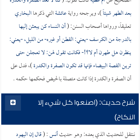
الصحيح عن
أم عطية
كانت تقول: (
كنا لا نعد الصفرة والكدرة
بعد الطهر شيئاً
)، ويرجحه رواية
عائشة
التي ذكرها
البخاري
تعليقاً، ورواها أصحاب السنن: (
أن النساء كن يبعثن إليها
بالدرجة من الكرسف -يعني: القطن أو غيره- من الليل، -يعني:
ينظرن هل طهرن أم لا؟!- فكانت تقول لهن: لا تعجلن حتى
ترين القصة البيضاء فإنها قد تكون الصفرة والكدرة
)، فدل على
أن الصفرة والكدرة إذا كانت متصلة بالحيض فحكمها حكمه .
شرح حديث: (اصنعوا كل شيء إلا
النكاح)
ننتقل للحديث الذي بعده: وهو حديث
أنس
: (
قال إن اليهود