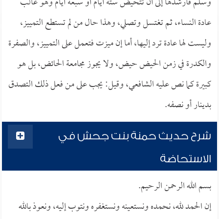
وسلم فأرشدها إلى أن تتحيض ستة أيام أو سبعة أيام وهو غالب
عادة النساء، ثم تغتسل وتصلي، وهذا حال من لم تستطع التمييز،
وليست لها عادة ترد إليها، أما إن ميزت فتعمل على التمييز، والصفرة
والكدرة في زمن الحيض حيض، ولا يجوز مجامعة الحائض، بل هو
كبيرة كما نص عليه الشافعي، وقيل: يجب على من فعل ذلك التصدق
بدينار أو نصفه.
شرح حديث حمنة بنت جحش في
الاستحاضة
بسم الله الرحمن الرحيم.
إن الحمد لله، نحمده ونستعينه ونستغفره ونتوب إليه، ونعوذ بالله