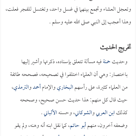
وتعجل العشاء وتجمع بينهما في غسل واحد، وتغتسل للفجر فعلت،
وهذا أعجب إلى النبي صلى الله عليه وسلم .
تخريج الحديث
وحديث
حمنة
فيه مسألة تتعلق بإسناده، ذكرتها وأشير إليها
باختصار: وهي أن العلماء اختلفوا في تصحيحه، فصححه طائفة
من العلماء كثيرة، على رأسهم
البخاري
والإمام
أحمد
و
الترمذي
،
حيث قال كل منهم: هذا حديث حسن صحيح، وصححه
كذلك
ابن العربي
و
الشوكاني
، وحسنه
الألباني
.
وضعفه آخرون، منهم
أبو حاتم
، كما نقل ابنه أنه وهنه، ولم يقو