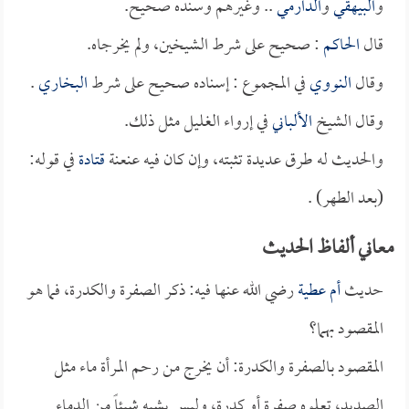
و
البيهقي
و
الدارمي
.. وغيرهم وسنده صحيح.
قال
الحاكم
: صحيح على شرط الشيخين، ولم يخرجاه.
وقال
النووي
في المجموع : إسناده صحيح على شرط
البخاري
.
وقال الشيخ
الألباني
في إرواء الغليل مثل ذلك.
والحديث له طرق عديدة تثبته، وإن كان فيه عنعنة
قتادة
في قوله:
(بعد الطهر) .
معاني ألفاظ الحديث
حديث
أم عطية
رضي الله عنها فيه: ذكر الصفرة والكدرة، فما هو
المقصود بهما؟
المقصود بالصفرة والكدرة: أن يخرج من رحم المرأة ماء مثل
الصديد، تعلوه صفرة أو كدرة، وليس يشبه شيئاً من الدماء