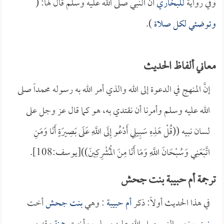
وفي رواية
للبخاري
أن النبي صلى الله عليه وسلم قال لها: (
وتوضئي لكل صلاة
).
معاني ألفاظ الحديث
إنَّ المنهج في الدعوة إلى الله والذي أمر الله به رسوله محمداً صلى
الله عليه وسلم وأمرنا أن نقتدي به، هو كما قال عز وجل على
لسان نبيه ((قُلْ هَذِهِ سَبِيلِي أَدْعُو إِلَى اللَّهِ عَلَى بَصِيرَةٍ أَنَا وَمَنِ
اتَّبَعَنِي وَسُبْحَانَ اللَّهِ وَمَا أَنَا مِنَ الْمُشْرِكِينَ))[يوسف:108].
ترجمة أم حبيبة بنت جحش
في هذا الحديث أولاً: ذكر
أم حبيبة
: وهي
بنت جحش
أخت