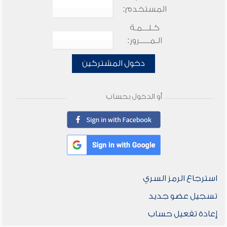
المستخدم:
كـلـــمـة
الـمـــــرور:
دخول المشتركين
أو الدخول بحساب
استرجاع الرمز السري
تسجيل عضو جديد
إعادة تفعيل حساب