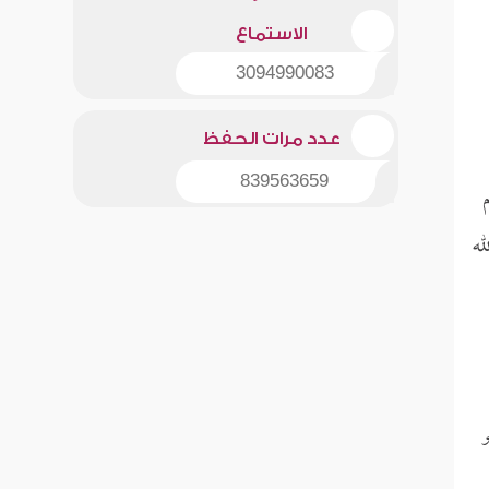
الاستماع
3094990083
عدد مرات الحفظ
839563659
له
و