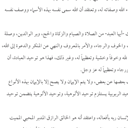
ماء الله وصفاته له، وتعتقد أن الله سمى نفسه بهذه الأسماء ووصف نفسه
ك -أيها العبد- من الصلاة والصيام والزكاة والحج، وبر الوالدين، وصلة
 والخوف والرجاء، والأمر بالمعروف والنهي عن المنكر والدعوة إلى الله،
 وخوفاً وخشية وتعظيماً له، وغير ذلك، فهذا هو توحيد العبادة، أن
ورجاء وتعظيماً له عز وجل.
 بعضها عن بعض، ولا يتم الإيمان ولا يصح إلا بالإيمان بهذه الأنواع
د الربوبية يستلزم توحيد الألوهية، وتوحيد الألوهية يتضمن توحيد
ان ربه بأفعاله، واعتقد أنه هو الخالق الرازق المدبر المحيي المميت