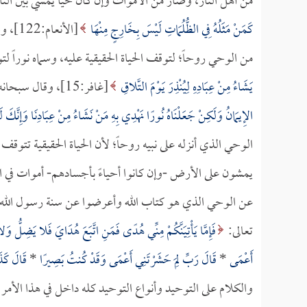
من أهل النار، وصار من الأموات وإن كان حياً يمشي بين الن
كَمَنْ مَثَلُهُ فِي الظُّلُمَاتِ لَيْسَ بِخَارِجٍ مِنْهَا
[الأن
من الوحي روحاً؛ لتوقف الحياة الحقيقية عليه، وسماه نوراً ل
يَشَاءُ مِنْ عِبَادِهِ لِيُنْذِرَ يَوْمَ التَّلاقِ
[غافر:15]، وقال سبحانه:
الإِيمَانُ وَلَكِنْ جَعَلْنَاهُ نُورًا نَهْدِي بِهِ مَنْ نَشَاءُ مِنْ عِبَادِنَا وَإِنَّكَ
الوحي الذي أنزله على نبيه روحاً؛ لأن الحياة الحقيقية تتوق
يمشون على الأرض -وإن كانوا أحياءً بأجسادهم- أموات في الح
عن الوحي الذي هو كتاب الله وأعرضوا عن سنة رسول الله، و
تعالى:
فَإِمَّا يَأْتِيَنَّكُمْ مِنِّي هُدًى فَمَنِ اتَّبَعَ هُدَايَ فَلا يَضِلُّ وَ
أَعْمَى
*
قَالَ رَبِّ لِمَ حَشَرْتَنِي أَعْمَى وَقَدْ كُنتُ بَصِيرًا
*
قَالَ كَذَ
والكلام على التوحيد وأنواع التوحيد كله داخل في هذا الأمر 