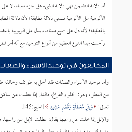
أما دلالة التضمن فهي دلالة الشيء على جزء معناه، لا على 
الألوهية على الألوهية تسمى دلالة مطابقة؛ لأن دلالة المطاب
بالمطابقة؛ لأنه دل على جميع معناه، ويدل على الربوبية با
وأخلت بهذا النوع العظيم من أنواع التوحيد مع أنه أمر فطر
المخالفون في توحيد الأسماء والصفات
وأما توحيد الأسماء والصفات فقد أخل به طوائف وخالفه طو
من العطل، وهو: الخلو والفراغ، فالدار إذا عطلت عن ساكن ت
تعالى:
وَبِئْرٍ مُعَطَّلَةٍ وَقَصْرٍ مَشِيدٍ
[الحج:45].
والإبل إذا خلت عن راعيها يقال: عطلت الإبل عن راعيها، ويقا