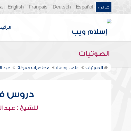
عربي
Español
Deutsch
Français
English
ia
الرئي
الصوتيات
الصوتيات
علماء ودعاة
محاضرات مفرغة
عبد ال
دروس في 
للشيخ : عبد ال