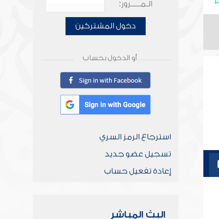
الـمـــــرور:
دخول المشتركين
أو الدخول بحساب
استرجاع الرمز السري
تسجيل عضو جديد
إعادة تفعيل حساب
البث المباشر