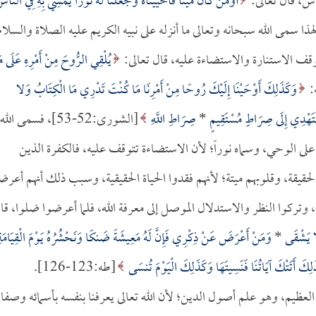
اس، قال تعالى:
أَوَمَنْ كَانَ مَيْتًا فَأَحْيَيْنَاهُ وَجَعَلْنَا لَهُ نُورًا يَمْشِي بِهِ فِي النَّاس
عام:122]، ولهذا سمى الله سبحانه وتعالى ما أنزله على نبيه الكريم عليه الصلاة والسلام
توقف الاستنارة والاستضاءة عليه، قال تعالى:
يُلْقِي الرُّوحَ مِنْ أَمْرِهِ عَلَى م
وَكَذَلِكَ أَوْحَيْنَا إِلَيْكَ رُوحًا مِنْ أَمْرِنَا مَا كُنْتَ تَدْرِي مَا الْكِتَابُ وَلا
 لَتَهْدِي إِلَى صِرَاطٍ مُسْتَقِيمٍ
*
صِرَاطِ اللَّهِ
[الشورى:52-53]، فسمى الله
ف على الوحي، وسماه نوراً؛ لأن الاستضاءة تتوقف عليه، فالكفرة الذين
قيقة، وقلوبهم ميتة؛ لأنهم فقدوا الحياة الحقيقية، وسبب ذلك أنهم أعرض
تركوا النظر والاستدلال الموصل إلى معرفة الله، فلما أعرضوا ضلوا، قا
لا يَشْقَى
*
وَمَنْ أَعْرَضَ عَنْ ذِكْرِي فَإِنَّ لَهُ مَعِيشَةً ضَنكًا وَنَحْشُرُهُ يَوْمَ الْقِيَامَةِ
لِكَ أَتَتْكَ آيَاتُنَا فَنَسِيتَهَا وَكَذَلِكَ الْيَوْمَ تُنسَى
[طه:123-126].
العظيم، وهو علم أصول الدين؛ لأن الله تعالى يعرفنا بنفسه بأسمائه وصفات