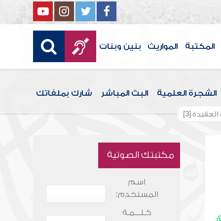
المكتبة
المواريث
بنين وبنات
الشجرة العلمية
البث المباشر
شارك بملفاتك
عقيدة [3]
مكتبتك الصوتية
اسم
المستخدم:
كـلـــمـة