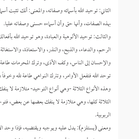
الثاني: توحيد الله بأسمائه وصفاته، والمعنى: أنك تثبت أس
بهذه الصفات، وأنها حق وأن أسماءه حسنى وصفاته عليا.
والثالث: توحيد الألوهية والعبادة، وهو توحيد الله بأفعال
الرحم، والدعاء، والذبح، والنذر، والاستعاذة، والاستغاثة،
والإحسان إلى الناس، وكف الأذى، وترك المحرمات طاعة لله
توحد الله فتفعل الأوامر، وتترك النواهي طاعة لله وخوفاً 
وهذه الأنواع الثلاثة -وهي أنواع التوحيد- متلازمة لا ينفك
الثلاثة كلها، وهي متلازمة لا ينفك بعضها عن بعض، فتوحي
الربوبية.
ومعنى (يستلزم): يدل عليه ويوجبه ويقتضيه، فإذا وحد الإنس