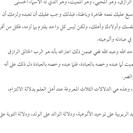
و الرازق، وهو المحيي، وهو المميت، وهو الذي له الأسماء الحسنى
بغ عليك نعمه ظاهرة وباطنة، فبذلك وجب عليك أن تعبده ولزمك أن
بة نفسك وأولادك وأهلك، ولكن ليس كل واحد يلتزم بما لزمه، فكل من أقر
في عبادته وألوهيته.
 الله وعبد الله ففي ضمن ذلك اعترافه بأنه هو الرب الخالق الرازق
المميت لما عبده وخصه بالعبادة، فلما عبده وخصه بالعبادة دل ذلك على أنه
والضر.
هذه هي الدلالات الثلاث المعروفة عند أهل العلم بدلالة الالتزام،
 الربوبية على توحيد الألوهية، ودلالة الوالد على الولد، ودلالة التوبة على