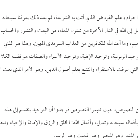
 والحرام وعلم الفروض الذي أتت به الشريعة، ثم بعد ذلك يعرفنا سبحانه
وصل إلى الله في الدار الآخرة من شئون المعاد، من البعث والنشور والحساب
لنعيم، وما أعد الله للكافرين من العذاب السرمدي المهين، وهذا هو الذي
حيد الربوبية، وتوحيد الإلهية، وتوحيد الأسماء والصفات هو نفسه الكلام
 التي عرفت بالاستقراء والتتبع بعلم أصول الدين، وهو الأمر الذي بعث ال
ً من النصوص، حيث تتبعوا النصوص فوجدوا أن التوحيد ينقسم إلى هذه
بأفعاله سبحانه وتعالى، وأفعال الله: الخلق والرزق والإماتة والإحياء ونح
هو المدبر وهو المحيي وهو المميت وهو الرب.