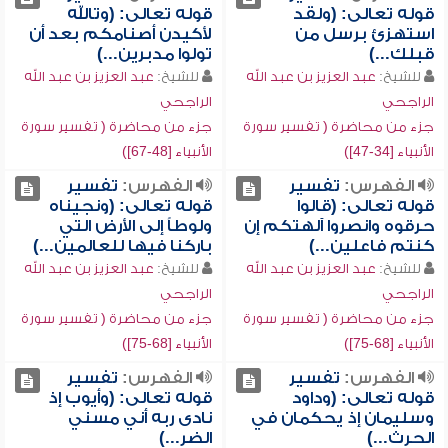
قوله تعالى: (ولقد
قوله تعالى: (وتالله
استهزئ برسل من
لأكيدن أصنامكم بعد أن
قبلك...)
تولوا مدبرين...)
للشيخ:
عبد العزيز بن عبد الله
للشيخ:
عبد العزيز بن عبد الله
الراجحي
الراجحي
جزء من محاضرة ( تفسير سورة
جزء من محاضرة ( تفسير سورة
الأنبياء [34-47])
الأنبياء [48-67])
الفهرس:
تفسير
الفهرس:
تفسير
قوله تعالى: (قالوا
قوله تعالى: (ونجيناه
حرقوه وانصروا آلهتكم إن
ولوطاً إلى الأرض التي
كنتم فاعلين...)
باركنا فيها للعالمين...)
للشيخ:
عبد العزيز بن عبد الله
للشيخ:
عبد العزيز بن عبد الله
الراجحي
الراجحي
جزء من محاضرة ( تفسير سورة
جزء من محاضرة ( تفسير سورة
الأنبياء [68-75])
الأنبياء [68-75])
الفهرس:
تفسير
الفهرس:
تفسير
قوله تعالى: (وداود
قوله تعالى: (وأيوب إذ
وسليمان إذ يحكمان في
نادى ربه أني مسني
الحرث...)
الضر...)