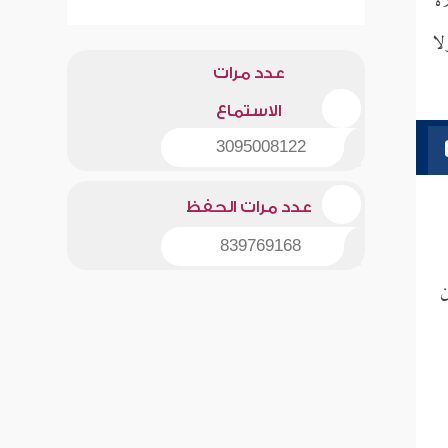
اة
لا
عدد مرات
الاستماع
3095008122
عدد مرات الحفظ
839769168
ن