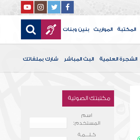
المكتبة
المواريث
بنين وبنات
الشجرة العلمية
البث المباشر
شارك بملفاتك
مكتبتك الصوتية
اسم
المستخدم:
كـلـــمـة