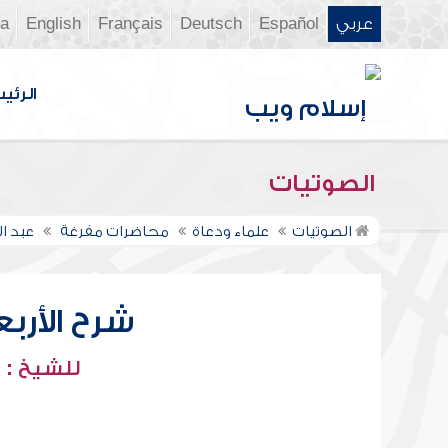
عربي
Español
Deutsch
Français
English
ia
الرئي
الصوتيات
الصوتيات
علماء ودعاة
محاضرات مفرغة
عبد ا
شرح الأربعي
للشيخ : 