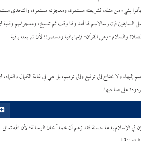
أتوا بشيء من مثله، فشريعته مستمرة، ومعجزته مستمرة، والتحدي مستم
 السابقين فإن رسالاتهم لها أمد ولها وقت ثم تنسخ، ومعجزاتهم وقتية لا
لصلاة والسلام -وهي القرآن- فإنها باقية ومستمرة؛ لأن شريعته باقية
إليها، ولا تحتاج إلى ترقيع وإلى ترميم، بل هي في غاية الكمال والتمام، لا
ردودة على صاحبها.
إن في الإسلام بدعة حسنة فقد زعم أن محمداً خان الرسالة؛ لأن الله تعالى