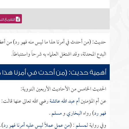
التفريغ ال
حديث: (من أحدث في أمرنا هذا ما ليس منه فهو رد) من أعظم 
البدع المحدثة، وقد اشتغل العلماء به شرحاً واستنباطاً.
أهمية حديث: (من أحدث في أمرنا هذا م
الحديث الخامس من الأحاديث الأربعين النووية:
عن أم المؤمنين
أم عبد الله عائشة
رضي الله تعالى عنها قالت: 
فهو رد
) رواه
البخاري
و
مسلم
.
وفي رواية لـ
مسلم
: (
من عمل عملاً ليس عليه أمرنا فهو رد
).