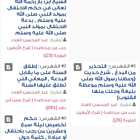
الشيخ ابن باز رحمه الله
تعالى في حكم الاحتفال
بمولد النبي صلى الله
عليه وسلم , بدعة
الاحتفال بمولد النبي
صلى الله عليه وسلم
للشيخ:
عبد المحسن العباد
جزء من محاضرة ( شرح الأربعين
النووية [23])
الفهرس:
التحذير
الفهرس:
إطلاق
من البدع , شرح حديث
السنة على ما يقابل
(وعظنا رسول الله صلى
البدعة , المعاني التي
الله عليه وسلم موعظة
تطلق عليها السنة
بليغة وجلت منها
للشيخ:
عبد المحسن العباد
القلوب)
جزء من محاضرة ( شرح سنن أبي
للشيخ:
عبد المحسن العباد
داود [001])
جزء من محاضرة ( شرح الأربعين
الفهرس:
حكم
النووية [26])
تخصيص ليلة سبع
وعشرين من رجب باحتفال
أو عبادة , كلمة حول