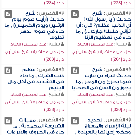
داود [223])
داود [234])
الفهرس:
شرح
الفهرس:
شرح
حديث ( يا رسول الله!
حديث (أرأيت صوم يوم
أي الذنب أعظم؟ قال: أن
الإثنين ويوم الخميس) , ما
تزاني حليلة جارك...) , ما
جاء في صوم الدهر
جاء في تعظيم الزنا
تطوعاً
للشيخ:
عبد المحسن العباد
للشيخ:
عبد المحسن العباد
جزء من محاضرة ( شرح سنن أبي
جزء من محاضرة ( شرح سنن أبي
داود [264])
داود [283])
الفهرس:
شرح
الفهرس:
عظم
حديث البراء بن عازب
ذنب الشرك , ما جاء
فيما يجزئ من المعز , ما
في التشديد في أكل مال
يجوز من السن في الضحايا
اليتيم
للشيخ:
عبد المحسن العباد
للشيخ:
عبد المحسن العباد
جزء من محاضرة ( شرح سنن أبي
جزء من محاضرة ( شرح سنن أبي
داود [330])
داود [338])
الفهرس:
تحديد
الفهرس:
مميزات
ليلة الإسراء والمعراج
الشريعة المحمدية , ما
وحكم إحيائها بالعبادة ,
جاء في الحروف والقراءات