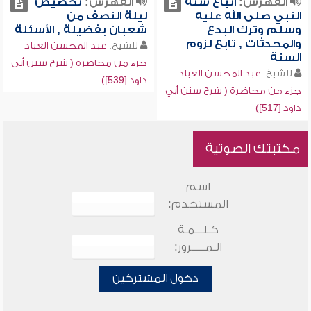
الفهرس:
اتباع سنة
الفهرس:
تخصيص
النبي صلى الله عليه
ليلة النصف من
وسلم وترك البدع
شعبان بفضيلة , الأسئلة
والمحدثات , تابع لزوم
للشيخ:
عبد المحسن العباد
السنة
جزء من محاضرة ( شرح سنن أبي
للشيخ:
عبد المحسن العباد
داود [539])
جزء من محاضرة ( شرح سنن أبي
داود [517])
مكتبتك الصوتية
اسم
المستخدم:
كـلـــمـة
الـمـــــرور:
دخول المشتركين