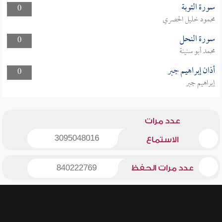
سورة التوبة
0
محمود خليل الحصري
سورة النحل
0
محمد أبو سنينة
أذان إبراهيم جبر
0
إبراهيم جبر
عدد مرات
3095048016
الاستماع
عدد مرات الحفظ
840222769