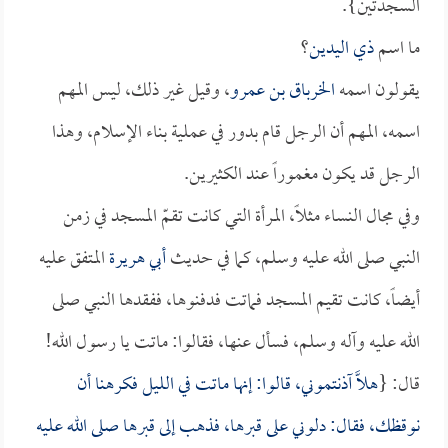
السجدتين}.
ما اسم
ذي اليدين
؟
يقولون اسمه
الخرباق بن عمرو
، وقيل غير ذلك، ليس المهم
اسمه، المهم أن الرجل قام بدور في عملية بناء الإسلام، وهذا
الرجل قد يكون مغموراً عند الكثيرين.
وفي مجال النساء مثلاً، المرأة التي كانت تقمّ المسجد في زمن
النبي صلى الله عليه وسلم، كما في حديث
أبي هريرة
المتفق عليه
أيضاً، كانت تقيم المسجد فماتت فدفنوها، ففقدها النبي صلى
الله عليه وآله وسلم، فسأل عنها، فقالوا: ماتت يا رسول الله!
قال: {
هلَّا آذنتموني، قالوا: إنها ماتت في الليل فكرهنا أن
نوقظك، فقال: دلوني على قبرها، فذهب إلى قبرها صلى الله عليه