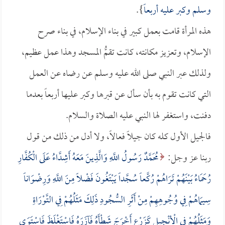
وسلم وكبر عليه أربعاً
}.
هذه المرأة قامت بعمل كبير في بناء الإسلام، في بناء صرح
الإسلام، وتعزيز مكانته، كانت تقمُّ المسجد وهذا عمل عظيم،
ولذلك عبر النبي صلى الله عليه وسلم عن رضاه عن العمل
التي كانت تقوم به بأن سأل عن قبرها وكبر عليها أربعاً بعدما
دفنت، واستغفر لها النبي عليه الصلاة والسلام.
فالجيل الأول كله كان جيلاً فعالاً، ولا أدل من ذلك من قول
ربنا عز وجل:
مُحَمَّدٌ رَسُولُ اللَّهِ وَالَّذِينَ مَعَهُ أَشِدَّاءُ عَلَى الْكُفَّارِ
رُحَمَاءُ بَيْنَهُمْ تَرَاهُمْ رُكَّعاً سُجَّداً يَبْتَغُونَ فَضْلاً مِنَ اللَّهِ وَرِضْوَاناً
سِيمَاهُمْ فِي وُجُوهِهِمْ مِنْ أَثَرِ السُّجُودِ ذَلِكَ مَثَلُهُمْ فِي التَّوْرَاةِ
وَمَثَلُهُمْ فِي الْأِنْجِيلِ كَزَرْعٍ أَخْرَجَ شَطْأَهُ فَآزَرَهُ فَاسْتَغْلَظَ فَاسْتَوَى