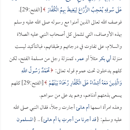
عَلَى سُوقِهِ يُعْجِبُ الزُّرَّاعَ لِيَغِيظَ بِهِمُ الْكُفَّارَ
[الفتح:29].
فوصف الله تعالى الذين آمنوا مع رسوله صلى الله عليه وسلم
بهذه الأوصاف، التي تشمل كل أصحاب النبي عليه الصلاة
والسلام، على تفاوت في درجاتهم وطبقاتهم، فبالتأكيد ليست
منـزلة
أبي بكر
مثلاً أو
عمر
، كمنـزلة رجل من مسلمة الفتح، لكن
كلهم يدخلون تحت عموم قوله تعالى:
مُحَمَّدٌ رَسُولُ اللَّهِ
وَالَّذِينَ مَعَهُ أَشِدَّاءُ عَلَى الْكُفَّارِ رُحَمَاءُ بَيْنَهُمْ
[الفتح:29] كلهم
يسعى بذمتهم أدناهم، وهم يد على من سواهم.
وهذه امرأة اسمها
أم هانئ
أجارت رجلاً، فقال النبي صلى الله
عليه وسلم: {
قد أجرنا من أجرتِ يا
أم هانئ
}.. {
المسلمون