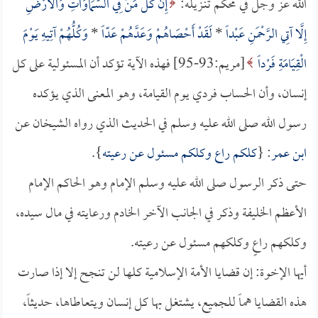
الله عز وجل في محكم تنـزيله:
إِنْ كُلُّ مَنْ فِي السَّمَاوَاتِ وَالْأَرْضِ
إِلَّا آتِي الرَّحْمَنِ عَبْداً
*
لَقَدْ أَحْصَاهُمْ وَعَدَّهُمْ عَدّاً
*
وَكُلُّهُمْ آتِيهِ يَوْمَ
الْقِيَامَةِ فَرْداً
[مريم:93-95] فهذه الآية تؤكد أن المسئولية على كل
إنسان، وأن الحساب فردي يوم القيامة، وهو المعنى الذي يؤكده
رسول الله صلى الله عليه وسلم في الحديث الذي رواه الشيخان عن
ابن عمر
: {
كلكم راع وكلكم مسئول عن رعيته
}.
حتى ذكر الرسول صلى الله عليه وسلم الإمام وهو الحاكم الإمام
الأعظم الخليفة وذكر في الجانب الآخر الخادم ورعايته في مال سيده،
وكلكهم راعٍ وكلكهم مسئول عن رعيته.
أيها الإخوة: إن قضايا الأمة الإسلامية كلها لن تنجح إلا إذا صارت
هذه القضايا هماً للجميع، يشتغل بها كل إنسان ويتعاطاها، حديثاً،