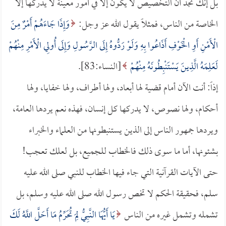
بل إنك تجد أن التخصيص لا يكون إلا في أمور معينة لا يدركها إلا
الخاصة من الناس، فمثلاً يقول الله عز وجل:
وَإِذَا جَاءَهُمْ أَمْرٌ مِنَ
الْأَمْنِ أَوِ الْخَوْفِ أَذَاعُوا بِهِ وَلَوْ رَدُّوهُ إِلَى الرَّسُولِ وَإِلَى أُولِي الْأَمْرِ مِنْهُمْ
لَعَلِمَهُ الَّذِينَ يَسْتَنْبِطُونَهُ مِنْهُمْ
[النساء:83].
إذاً: أنت الآن أمام قضية لها أبعاد، ولها أطراف، ولها خفايا، ولها
أحكام، ولها نصوص، لا يدركها كل إنسان، فهذه نعم يردها العامة،
ويردها جمهور الناس إلى الذين يستنبطونها من العلماء والخبراء
بشئونها، أما ما سوى ذلك فالخطاب للجميع، بل لعلك تعجب!
حتى الآيات القرآنية التي جاء فيها الخطاب للنبي صلى الله عليه
سلم، فحقيقة الحكم لا تخص رسول الله صلى الله عليه وسلم، بل
تشمله وتشمل غيره من الناس
يَا أَيُّهَا النَّبِيُّ لِمَ تُحَرِّمُ مَا أَحَلَّ اللَّهُ لَكَ