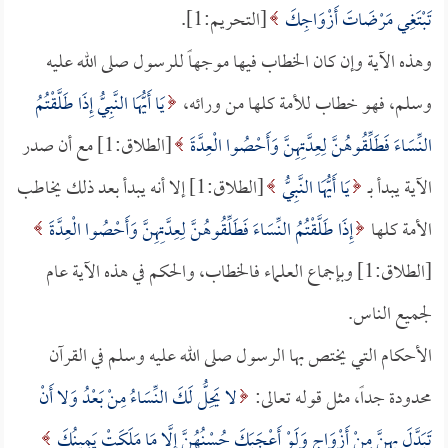
تَبْتَغِي مَرْضَاتَ أَزْوَاجِكَ
[التحريم:1].
وهذه الآية وإن كان الخطاب فيها موجهاً للرسول صلى الله عليه
وسلم، فهو خطاب للأمة كلها من ورائه،
يَا أَيُّهَا النَّبِيُّ إِذَا طَلَّقْتُمُ
النِّسَاءَ فَطَلِّقُوهُنَّ لِعِدَّتِهِنَّ وَأَحْصُوا الْعِدَّةَ
[الطلاق:1] مع أن صدر
الآية يبدأ بـ
يَا أَيُّهَا النَّبِيُّ
[الطلاق:1] إلا أنه يبدأ بعد ذلك يخاطب
الأمة كلها
إِذَا طَلَّقْتُمُ النِّسَاءَ فَطَلِّقُوهُنَّ لِعِدَّتِهِنَّ وَأَحْصُوا الْعِدَّةَ
[الطلاق:1] وبإجماع العلماء فالخطاب، والحكم في هذه الآية عام
لجميع الناس.
الأحكام التي يختص بها الرسول صلى الله عليه وسلم في القرآن
محدودة جداً، مثل قوله تعالى:
لا يَحِلُّ لَكَ النِّسَاءُ مِنْ بَعْدُ وَلا أَنْ
تَبَدَّلَ بِهِنَّ مِنْ أَزْوَاجٍ وَلَوْ أَعْجَبَكَ حُسْنُهُنَّ إِلَّا مَا مَلَكَتْ يَمِينُكَ