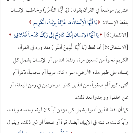
عشرين موضعاً في القرآن بقوله: (يَا أَيُّهَا النَّاسُ) وخاطب الإنسان
بلفظ الإنسان:
يَا أَيُّهَا الْأِنْسَانُ مَا غَرَّكَ بِرَبِّكَ الْكَرِيمِ
[الانفطار:6]
يَا أَيُّهَا الإنسان إِنَّكَ كَادِحٌ إِلَى رَبِّكَ كَدْحاً فَمُلاقِيهِ
[الانشقاق:6] أما لفظ (يَا أَيُّهَا الَّذِينَ آمَنُوا) فقد ورد في القرآن
الكريم نحواً من تسعين مرة، ولفظ الناس أو الإنسان يشمل كل
إنسان على ظهر هذه الأرض، سواء كان عربياً أم عجمياً، ذكراً أم
أنثى، كبيراً أم صغيراً، من الذين كانوا موجودين في زمن البعثة، أو
ممن خلقوا ووجدوا بعد ذلك.
كما أن لفظ الذين آمنوا يشمل كل مؤمن أياً كان لونه وجنسه وبلده،
وأياًَ كانت مرتبته في الإيمان أيضا، قوةً أو ضعفاً أو غير ذلك، ويقول