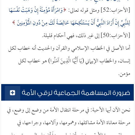
[الأحزاب:52] ومثل قوله تعالى:
وَامْرَأَةً مُؤْمِنَةً إِنْ وَهَبَتْ نَفْسَهَا
لِلنَّبِيِّ إِنْ أَرَادَ النَّبِيُّ أَنْ يَسْتَنْكِحَهَا خَالِصَةً لَكَ مِنْ دُونِ الْمُؤْمِنِينَ
[الأحزاب:50] إلى غير ذلك، فهي أحكام قليلة.
أما الأصل في الخطاب الإسلامي والقرآن والحديث أنه خطاب لكل
إنسان، والخطاب الإيماني (يَا أَيُّهَا الَّذِينَ آمَنُوا) هو خطاب لكل
مؤمن.
ضرورة المساهمة الجماعية لرقي الأمة
نحن الآن أيها الأحبة: في مرحلة انتقال الأمة من وضع إلى وضع، في
مرحلة معاناة الأمة مشاكلها، وهمومها، وآلامها، وجراحها، في