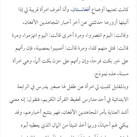
كانت تعنيها أوضاع
أفغانستان
، وأنا أعرف امرأة قريبة لي إذا
أتيتها أزورها حدثتني عن آخر أخبار المجاهدين الأفغان،
وقالت: اليوم انتصروا، ومرة أخرى قالت: اليوم انهزموا، ومرة
قالت: قتل منهم كذا، ومرة قالت: أصيبوا بمصيبة، فإن رأتهم
على خير بكت فرحاً، وإن رأتهم على حزن بكت ألماً، وهي امرأة
مسنة، هذه نموذج.
وبالمقابل كتبت لي امرأة عن طفل لها صغير يدرس في الرابعة
الابتدائية في أحد مدارس تحفيظ القرآن الكريم، فتقول: إنه معني
أشد العناية بأمر المجاهدين الأفغان، فهو يتتبع أخبارهم، وقد
يبكي لهم أحياناً، وربما أخذ شيئاً من المال الذي يعطيه أبوه