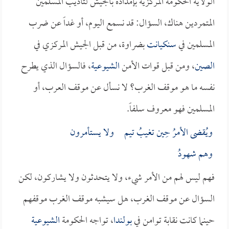
الولاية الحكومة المركزية بإمداده بالجيش لتأديب المسلمين
المتمردين هناك، السؤال: قد نسمع اليوم، أو غداً عن ضرب
المسلمين في
سنكيانت
بضراوة، من قبل الجيش المركزي في
الصين
، ومن قبل قوات الأمن
الشيوعية
، فالسؤال الذي يطرح
نفسه ما هو موقف الغرب؟ لا نسأل عن موقف العرب، أو
المسلمين فهو معروف سلفاً.
ويُقضى الأمرُ حِين تغيبُ تيم ولا يستأمرون
وهم شهودُ
فهم ليس لهم من الأمر شيء، ولا يتحدثون ولا يشاركون، لكن
السؤال عن موقف الغرب، هل سيشبه موقف الغرب موقفهم
حينما كانت نقابة توامن في
بولندا
، تواجه الحكومة
الشيوعية