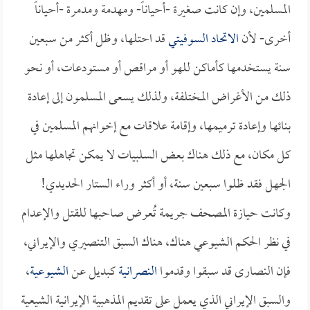
المسلمين، وإن كانت صغيرة -أحياناً- ومهدمة ومدمرة -أحياناً
أخرى- لأن
الاتحاد السوفيتي
قد احتلها، وظل أكثر من سبعين
سنة يستخدمها كأماكن للهو أو مراقص أو مستودعات، أو نحو
ذلك من الأغراض المختلفة، ولذلك يسعى المسلمون إلى إعادة
بنائها وإعادة ترميمها، وإقامة علاقات مع إخوانهم المسلمين في
كل مكان، مع ذلك هناك بعض السلبيات لا يمكن تجاهلها مثل
الجهل فقد ظلوا سبعين سنة، أو أكثر وراء الستار الحديدي!
وكانت حيازة المصحف جريمة تُعرض صاحبها للقتل والإعدام
في نظر الحكم الشيوعي هناك، هناك السبق التنصيري والإيراني،
فإن النصارى قد سبقوا وقدموا
النصرانية
كبديل عن
الشيوعية
،
والسبق الإيراني الذي يعمل على تقديم المذهبية الإيرانية الشيعية