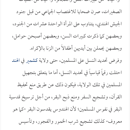
الصغيرات، صرن ضحايا للاغتصاب الجماعي من قبل جنود
الجيش الهندي، يتناوب على المرأة الواحدة عشرات من الجنود،
وبعضهن كما ذكرت كبيرات السن، وبعضهن أصبحن حوامل،
وبعضهن يحملن بين أيديهن أطفالاً من الزنا بالإكراه.
وفرض تحديد النسل على المسلمين، حتى ولاية
كشمير
في
الهند
احتلت رقماً قياسياً في تحديد النسل، أما ما يتعلق بتجهيل
المسلمين في تلك الولاية، فيكون ذلك عن طريق منع تحفيظ
القرآن، وتشجيع السفر ومنع ذبح البقر، من أجل ترسيخ قدسية
البقر في نفوس المسلمين؛ لأن الهندوس يقدسون البقر -كما هو
معروف- كذلك تشجيع شرب الخمور والفجور، وتأسيس