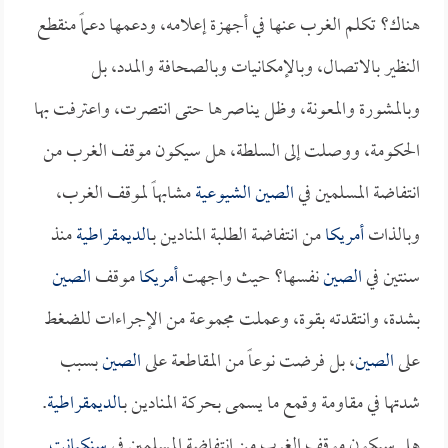
هناك؟ تكلم الغرب عنها في أجهزة إعلامه، ودعمها دعماً منقطع
النظير بالاتصال، وبالإمكانيات وبالصحافة والمدد، بل
وبالمشورة والمعونة، وظل يناصرها حتى انتصرت، واعترفت بها
الحكومة، ووصلت إلى السلطة، هل سيكون موقف الغرب من
انتفاضة المسلمين في
الصين الشيوعية
مشابهاً لموقف الغرب،
وبالذات
أمريكا
من انتفاضة الطلبة المنادين بـ
الديمقراطية
منذ
سنتين في
الصين
نفسها؟ حيث واجهت
أمريكا
موقف
الصين
بشدة، وانتقدته بقوة، وعملت مجموعة من الإجراءات للضغط
على
الصين
، بل فرضت نوعاً من المقاطعة على
الصين
بسبب
شدتها في مقاومة وقمع ما يسمى بحركة المنادين بـ
الديمقراطية
.
هل سيكون موقف الغرب من انتفاضة المسلمين في
سنكيانت