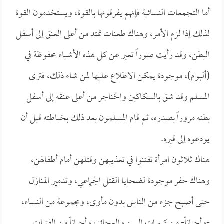
أما التجمعات النسائية فإنهم يفرقونها بالقوة، ويستخدمون القوة
لذلك إذا لزم الأمر، وهناك طعنات تمتد من أعلى العنق إلى أسفل
البطن، وقد رأيت صوراً تعبر عن كل هذه الأشياء محفوظة في
(ألبوم)، موجودة يمكن الاطلاع عليها لمن شاء ذلك، فترى
المسلم وقد شق بالسكاكين والخناجر من أعلى عنقه إلى أسفل
بطنه مروراً بصدره، ثم قام المسلمون بعد ذلك بخياطته قبل أن
يودعوه إلى قبره.
هناك ثلاثون امرأة تفننوا في تعذيبهن وقتلهن أمام أطفالهن،
وهناك حفر موجودة لضحايا القتل الجماعي، وتدمير المنازل
حتى أصبح جزء من الناس بدون مأوى، ومجموعة من النساء،
-وأحياناً- من كبيرات السن والعجائز، وأحياناً من الفتيات