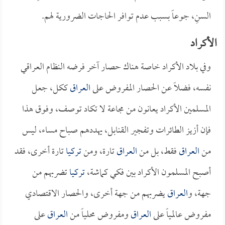
السنِ، جوعاً بسبب عدم توافر الحاجات الضرورية لهم.
الأكراد
وفي بلاد الأكراد خاصة هناك حصار آخر فرضه النظام العراقي
نفسه، فضلاً عن الحصار المفروض على
العراق
ككل، جعل
المسلمين الأكراد يعانون من مجاعة لا تكاد توصف، وفوق هذا
فإن أزيز الطائرات وتفجير القنابل، يهددهم صباح مساء، ليس
من
العراق
فقط، بل من
العراق
تارة، ومن
تركيا
تارة أخرى، فقد
أصبح المسلمون الأكراد بين فكي كماشة،
تركيا
تضربهم من
جهة، و
العراق
يضربهم من جهة أخرى، والحصار الاقتصادي
مفروض عالمياً على
العراق
ومفروض محلياً من
العراق
على