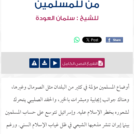
من للمسلمين
للشيخ : سلمان العودة
التفريغ النصي الكامل
أوضاع المسلمين مؤلمة في كثير من البلدان مثل الصومال وغيرها،
وهناك جوانب إيجابية ومبشرات بالخير، والحقد الصليبي يتحرك
لشعوره بخطر الإسلام عليه. وإسرائيل تتوسع على حساب المسلمين
بينما إيران تنشر مذهبها الشيعي في ظل غياب الإسلام السني. ورغم