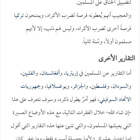
لتضييق الخناق على المسلمين.
والعجيب أنهم يُعطونه فرصة لضرب الأكراد، ويمنحون
تركيا
فرصةً أخرى لضرب الأكراد، وليس لهم ذنب، إلا لأنهم
مسلمون أولاً، وسُنة ثانياً.
التقارير الأخرى
أما التقارير عن المسلمين في
إريتريا
، و
أفغانستان
، و
الفلبين
،
و
السودان
، و
فلسطين
، و
الجزائر
، و
يوغسلافيا
، و
جمهوريات
الاتحاد السوفيتي
، فهو أمرُ يطول ذكره، وسوف نتعرف على هذا
-إن شاء الله- خلال الفقرات التالية، مع هذه الأوضاع العسيرة
التي يعيشها المسلمون، والتي تنبئ عنها هذه التقارير التي أقول
إنها اختيار عشوائي؛ لأنها حصيلة أسبوع فقط، وما خفي كان