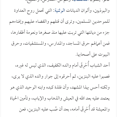
والبوذيين، وألوان الديانات
الوثنية
: التي تحمل روح العداوة
للموحدين المسلمين، وترى أن قتلهم والقضاء عليهم وإفناءهم
جزء من ديانتها التي تربت عليها منذ صغرها ونعومة أظفارها،
فمن أعمالهم حرق المساجد، والمدارس، والمستشفيات، وحرق
البيوت على أصحابها.
أحد الشباب أُحْرِقَ أمام والده الكفيف، الذي ليس له غيره،
فصبوا عليه البنـزين، ثم أحرقوه إلى جوار والده الذي لا يرى،
ولكنه أحس بهذا المشهد، وأن فلذة كبده وابنه الوحيد الذي هو
يعتمد عليه بعد الله في العيش والذهاب والإياب، وتأمين الحياة
والمعيشة قد أُحْرِقَ أمامه، بعد أن صُب عليه البنـزين، فعن