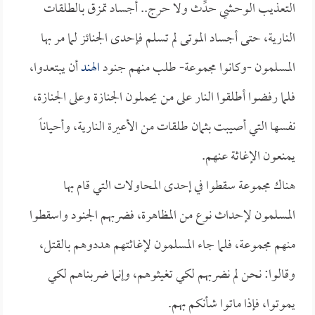
التعذيب الوحشي حدِّث ولا حرج.. أجساد تمزق بالطلقات
النارية، حتى أجساد الموتى لم تسلم فإحدى الجنائز لما مر بها
المسلمون -وكانوا مجموعة- طلب منهم جنود
الهند
أن يبتعدوا،
فلما رفضوا أطلقوا النار على من يحملون الجنازة وعلى الجنازة،
نفسها التي أصيبت بثمان طلقات من الأعيرة النارية، وأحياناً
يمنعون الإغاثة عنهم.
هناك مجموعة سقطوا في إحدى المحاولات التي قام بها
المسلمون لإحداث نوع من المظاهرة، فضربهم الجنود واسقطوا
منهم مجموعة، فلما جاء المسلمون لإغاثتهم هددوهم بالقتل،
وقالوا: نحن لم نضربهم لكي تغيثوهم، وإنما ضربناهم لكي
يموتوا، فإذا ماتوا شأنكم بهم.