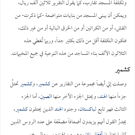
وتكلفة المسجد تقارب، كما يقول التقرير ثلاثين ألف ريال،
ويمكن أن يبنى المسجد من بنايات متواضعة -كما ذكرت- من
القش، أو من الكراتين أو من الخرق البالية أو من غير ذلك،
فتكون التكلفة أقل من ذلك بكثير جداً، وربما تُغطي هذه
الثلاثون الألف بناء المساجد من هذه النوعية في جميع المخيمات.
كشمير
وصلت إلي أيضاً مجموعة من التقارير عن
كشمير
، و
كشمير
تحتلُ
جزءاً منها
الهند
، ويحتل الجزء الآخر منها
الصين
، أما الجزء
الثالث فهو تابع لـ
باكستان
، وجنود
الهند
الذين يحتلون
كشمير
،
يجدرُ القول أنهم يزيدون أضعافاً مضعّفة على عدد الروس الذين
كانوا يحتلون
أفغانستان
، وهم من الهندوس، والسيخ،