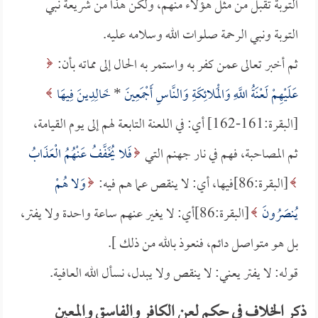
التوبة تقبل من مثل هؤلاء منهم، ولكن هذا من شريعة نبي
التوبة ونبي الرحمة صلوات الله وسلامه عليه.
ثم أخبر تعالى عمن كفر به واستمر به الحال إلى مماته بأن:
عَلَيْهِمْ لَعْنَةُ اللَّهِ وَالْمَلائِكَةِ وَالنَّاسِ أَجْمَعِينَ
*
خَالِدِينَ فِيهَا
[البقرة:161-162] أي: في اللعنة التابعة لهم إلى يوم القيامة،
ثم المصاحبة، فهم في نار جهنم التي
فَلا يُخَفَّفُ عَنْهُمُ الْعَذَابُ
[البقرة:86]فيها، أي: لا ينقص عما هم فيه:
وَلا هُمْ
يُنصَرُونَ
[البقرة:86]أي: لا يغير عنهم ساعة واحدة ولا يفتر،
بل هو متواصل دائم، فنعوذ بالله من ذلك ].
قوله: لا يفتر يعني: لا ينقص ولا يبدل، نسأل الله العافية.
ذكر الخلاف في حكم لعن الكافر والفاسق والمعين