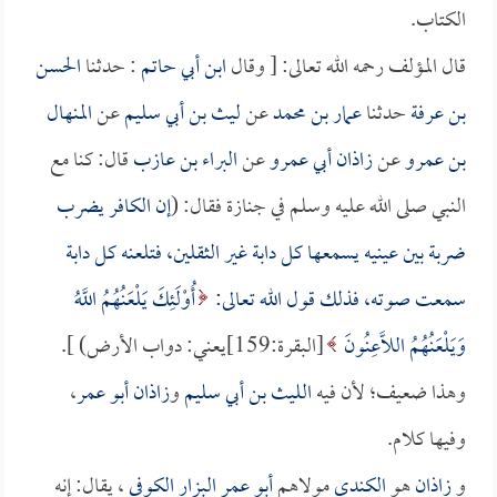
الكتاب.
قال المؤلف رحمه الله تعالى: [ وقال
ابن أبي حاتم
: حدثنا
الحسن
بن عرفة
حدثنا
عمار بن محمد
عن
ليث بن أبي سليم
عن
المنهال
بن عمرو
عن
زاذان أبي عمرو
عن
البراء بن عازب
قال: كنا مع
النبي صلى الله عليه وسلم في جنازة فقال: (
إن الكافر يضرب
ضربة بين عينيه يسمعها كل دابة غير الثقلين، فتلعنه كل دابة
سمعت صوته، فذلك قول الله تعالى:
أُوْلَئِكَ يَلْعَنُهُمُ اللَّهُ
وَيَلْعَنُهُمُ اللَّاعِنُونَ
[البقرة:159]يعني: دواب الأرض) ].
وهذا ضعيف؛ لأن فيه
الليث بن أبي سليم
و
زاذان أبو عمر
،
وفيها كلام.
و
زاذان
هو
الكندي
مولاهم
أبو عمر البزار الكوفي
، يقال: إنه