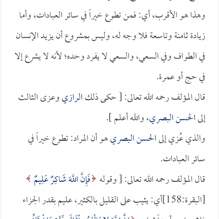
وهذا هو الأقرب، أي: فمن تطوع خيراً في سائر العبادات، وأما
زيادة ثامنة وتاسعة فلا وجه له، وليس بمشروع أن يزيد الإنسان
في الطواف وفي السعي، والسعي لا يفرد وحده؛ لأنه لا يشرع إلا
في حج أو عمرة.
قال المؤلف رحمه الله تعالى: [ حكى ذلك
الرازي
وعزى الثالث
إلى
الحسن البصري
، والله أعلم ].
والذي عُزي إلى
الحسن البصري
هو أن المراد: تطوع خيراً في
سائر العبادات.
قال المؤلف رحمه الله تعالى: [ وقوله
فَإِنَّ اللَّهَ شَاكِرٌ عَلِيمٌ
[البقرة:158]أي: يثيب على القليل بالكثير، عليم بقدر الجزاء