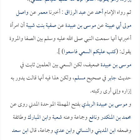
ثم رواه الإمام
أحمد
عن
عبد الرزاق
: أخبرنا
معمر
عن
واصل
مولى أبي عيينة
عن
موسى بن عبيدة
عن
صفية بنت شيبة
أن امرأة
أخبرتها أنها سمعت النبي صلى الله عليه وسلم بين الصفا والمروة
يقول: (
كتب عليكم السعي فاسعوا
) ].
موسى بن عبيدة
ضعيف، لكن السعي بين العلمين ثابت في
حديث
جابر
في صحيح
مسلم
، ولكن هذا فيه أنها قالت يدور به
إزاره وإني أرى ركبته.
و
موسى بن عبيدة الربذي
بفتح المهملة الموحدة المدني روى عن
محمد بن المنكدر
و
نافع
وجماعة وعنه
شعبة
و
ابن المبارك
وطائفة
وضعفه
ابن المديني
و
النسائي
و
ابن عدي
وجماعة، قال
ابن سعد