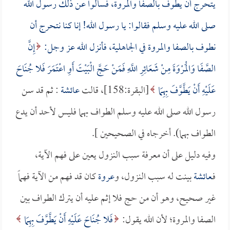
يتحرج أن يطوف بالصفا والمروة، فسألوا عن ذلك رسول الله
صلى الله عليه وسلم فقالوا: يا رسول الله! إنا كنا نتحرج أن
نطوف بالصفا والمروة في الجاهلية، فأنزل الله عز وجل:
إِنَّ
الصَّفَا وَالْمَرْوَةَ مِنْ شَعَائِرِ اللَّهِ فَمَنْ حَجَّ الْبَيْتَ أَوِ اعْتَمَرَ فَلا جُنَاحَ
عَلَيْهِ أَنْ يَطَّوَّفَ بِهِمَا
[البقرة:158]، قالت
عائشة
: ثم قد سن
رسول الله صلى الله عليه وسلم الطواف بهما فليس لأحد أن يدع
الطواف بهما). أخرجاه في الصحيحين ].
وفيه دليل على أن معرفة سبب النزول يعين على فهم الآية،
فـ
عائشة
بينت له سبب النزول، و
عروة
كان قد فهم من الآية فهماً
غير صحيح، وهو أن من حج فلا إثم عليه أن يترك الطواف بين
الصفا والمروة؛ لأن الله يقول:
فَلا جُنَاحَ عَلَيْهِ أَنْ يَطَّوَّفَ بِهِمَا