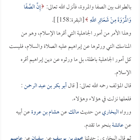
بالطواف بين الصفا والمروة، فأنزل الله تعالى:
إِنَّ الصَّفَا
وَالْمَرْوَةَ مِنْ شَعَائِرِ اللَّهِ
[البقرة:158] ].
وهذا الأمر من أمور الجاهلية التي أقرها الإسلام، وهو من
المناسك التي ورثوها عن إبراهيم عليه الصلاة والسلام، فليست
كل أمور الجاهلية باطلة، بل ما ورثوه عن دين إبراهيم أقره
الإسلام.
قال المؤلف رحمه الله تعالى: [ قال
أبو بكر بن عبد الرحمن
:
فلعلها نزلت في هؤلاء وهؤلاء.
ورواه
البخاري
من حديث
مالك
عن
هشام بن عروة
عن أبيه
عن
عائشة
بنحو ما تقدم.
ثم قال البخاري : حدثنا
محمد بن يوسف
عن
سفيان
عن
عاصم