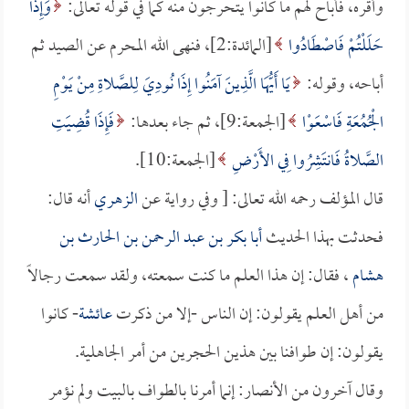
وأقره، فأباح لهم ما كانوا يتحرجون منه كما في قوله تعالى:
وَإِذَا
حَلَلْتُمْ فَاصْطَادُوا
[المائدة:2]، فنهى الله المحرم عن الصيد ثم
أباحه، وقوله:
يَا أَيُّهَا الَّذِينَ آمَنُوا إِذَا نُودِيَ لِلصَّلاةِ مِنْ يَوْمِ
الْجُمُعَةِ فَاسْعَوْا
[الجمعة:9]، ثم جاء بعدها:
فَإِذَا قُضِيَتِ
الصَّلاةُ فَانتَشِرُوا فِي الأَرْضِ
[الجمعة:10].
قال المؤلف رحمه الله تعالى: [ وفي رواية عن
الزهري
أنه قال:
فحدثت بهذا الحديث
أبا بكر بن عبد الرحمن بن الحارث بن
هشام
، فقال: إن هذا العلم ما كنت سمعته، ولقد سمعت رجالاً
من أهل العلم يقولون: إن الناس -إلا من ذكرت
عائشة
- كانوا
يقولون: إن طوافنا بين هذين الحجرين من أمر الجاهلية.
وقال آخرون من الأنصار: إنما أمرنا بالطواف بالبيت ولم نؤمر