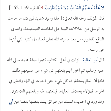
لا يُخَفَّفُ عَنْهُمُ الْعَذَابُ وَلا هُمْ يُنظَرُونَ
[البقرة:159-162].
قال المؤلف رحمه الله تعالى: [ هذا وعيد شديد لمن كتم ما جاءت
به الرسل من الدلالات البينة على المقاصد الصحيحة، والهدى
النافع للقلوب من بعد ما بينه الله تعالى لعباده في كتبه التي أنزلها
على رسله.
قال
أبو العالية
: نزلت في أهل الكتاب كتموا صفة محمد صلى الله
عليه وسلم، ثم أخبر أنهم يلعنهم كل شيء على صنيعهم ذلك،
فكما أن العالم يستغفر له كل شيء حتى الحوت في الماء والطير في
الهواء، فهؤلاء بخلاف العلماء، فيلعنهم الله ويلعنهم اللاعنون.
وقد ورد في الحديث المسند من طرائق يشد بعضها بعضاً عن
أبي