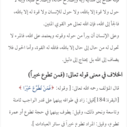
فإنه محتاج إلى هداية ربه وإصلاح حاله، وإصلاح قلبه، وإنه لا
حول ولا قوة إلا بالله، ولا حول للإنسان ولا قوة له إلا بالله،
فالجأ إلى الله، فإن الله تعالى هو القوي المتين.
وعلى الإنسان أن يبرأ من حوله وقوته ويعتمد على الله، فالمرء لا
تحول له من حال إلى حال إلا بالله، فالله له القوة، وأما الحول فلا
يضاف إلى الله بل يحتاج إلى دليل.
الخلاف في معنى قوله تعالى: (فمن تطوع خيراً)
قال المؤلف رحمه الله تعالى: [ وقوله:
فَمَنْ تَطَوَّعَ خَيْرًا
[البقرة:184]قيل: زاد في طوافه بينهما على قدر الواجب ثامنة
وتاسعة ونحو ذلك، وقيل: يطوف بينهما في حجة تطوع أو عمرة
تطوع، وقيل: المراد تطوع خيراً في سائر العبادات ].