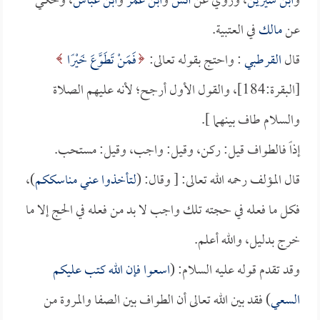
و
ابن سيرين
، وروي عن
أنس
و
ابن عمر
و
ابن عباس
، وحكي
عن
مالك
في العتبية.
قال
القرطبي
: واحتج بقوله تعالى:
فَمَنْ تَطَوَّعَ خَيْرًا
[البقرة:184]، والقول الأول أرجح؛ لأنه عليهم الصلاة
والسلام طاف بينهما ].
إذاً فالطواف قيل: ركن، وقيل: واجب، وقيل: مستحب.
قال المؤلف رحمه الله تعالى: [ وقال: (
لتأخذوا عني مناسككم
)،
فكل ما فعله في حجته تلك واجب لا بد من فعله في الحج إلا ما
خرج بدليل، والله أعلم.
وقد تقدم قوله عليه السلام: (
اسعوا فإن الله كتب عليكم
السعي
) فقد بين الله تعالى أن الطواف بين الصفا والمروة من