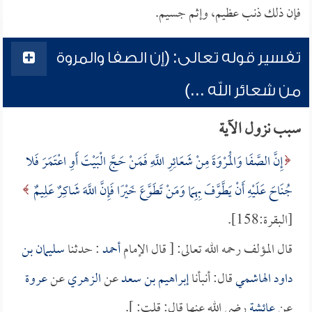
فإن ذلك ذنب عظيم، وإثم جسيم.
تفسير قوله تعالى: (إن الصفا والمروة
من شعائر الله ...)
سبب نزول الآية
إِنَّ الصَّفَا وَالْمَرْوَةَ مِنْ شَعَائِرِ اللَّهِ فَمَنْ حَجَّ الْبَيْتَ أَوِ اعْتَمَرَ فَلا
جُنَاحَ عَلَيْهِ أَنْ يَطَّوَّفَ بِهِمَا وَمَنْ تَطَوَّعَ خَيْرًا فَإِنَّ اللَّهَ شَاكِرٌ عَلِيمٌ
[البقرة:158].
قال المؤلف رحمه الله تعالى: [ قال الإمام
أحمد
: حدثنا
سليمان بن
داود الهاشمي
قال: أنبأنا
إبراهيم بن سعد
عن
الزهري
عن
عروة
عن
عائشة
رضي الله عنها قال: قلت: ].