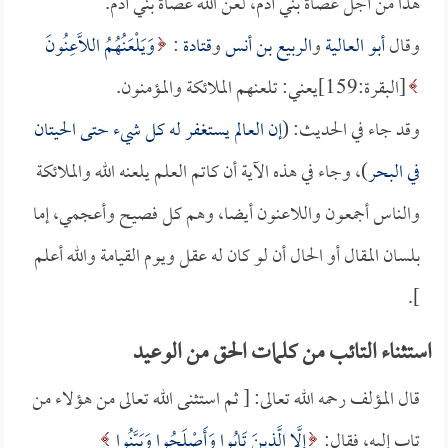
هذا من أجل عصاة بني آدم، لعن الله عصاة بني آدم.
وقال
أبو العالية
و
الربيع بن أنس
و
قتادة
:
وَيَلْعَنُهُمُ اللَّاعِنُونَ
[البقرة:159]يعني: تلعنهم الملائكة والمؤمنون.
وقد جاء في الحديث: (
إن العالم يستغفر له كل شيء حتى الحيتان
في البحر
)، وجاء في هذه الآية أن كاتم العلم يلعنه الله والملائكة
والناس أجمعون واللاعنون أيضا، وهم كل فصيح وأعجمي، إما
بلسان المقال أو الحال أن لو كان له عقل ويوم القيامة والله أعلم
].
استثناء التائب من كلمات الحق من الوعيد
قال المؤلف رحمه الله تعالى: [ ثم استثنى الله تعالى من هؤلاء من
تاب إليه، فقال:
إِلَّا الَّذِينَ تَابُوا وَأَصْلَحُوا وَبَيَّنُوا