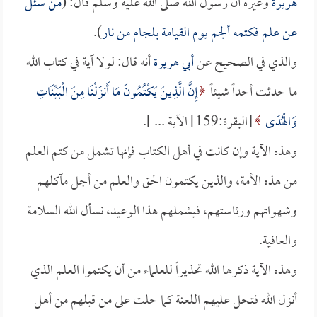
هريرة
وغيره أن رسول الله صلى الله عليه وسلم قال: (
من سئل
عن علم فكتمه ألجم يوم القيامة بلجام من نار
).
والذي في الصحيح عن
أبي هريرة
أنه قال: لولا آية في كتاب الله
ما حدثت أحداً شيئاً
إِنَّ الَّذِينَ يَكْتُمُونَ مَا أَنزَلْنَا مِنَ الْبَيِّنَاتِ
وَالْهُدَى
[البقرة:159] الآية ... ].
وهذه الآية وإن كانت في أهل الكتاب فإنها تشمل من كتم العلم
من هذه الأمة، والذين يكتمون الحق والعلم من أجل مآكلهم
وشهواتهم ورئاستهم، فيشملهم هذا الوعيد، نسأل الله السلامة
والعافية.
وهذه الآية ذكرها الله تحذيراً للعلماء من أن يكتموا العلم الذي
أنزل الله فتحل عليهم اللعنة كما حلت على من قبلهم من أهل