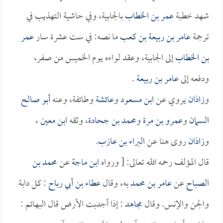
شهد خطبة
عمر بن الخطاب
بالجابية، وفي حاشية التهذيب في
ترجمة
عامر بن ربيعة بن كعب
ما نصه: في ست عشرة سار
عمر
بن الخطاب
إلى الجابية، وعقد لواءه يوم الخميس من صفر،
ودفعه إلى
عامر بن ربيعة
.
و
زاذان
يروي عن
ابن مسعود
و
عائشة
وطائفة، وعنه
أبو صالح
السمان
و
عمرو بن مرة
و
محمد بن جحادة
، وثقه
ابن معين
،
و
زاذان
روى هنا عن
البراء بن عازب
.
قال المؤلف رحمه الله تعالى: [ ورواه
ابن ماجة
عن
محمد بن
الصباح
عن
عامر بن محمد
به، وقال
عطاء بن أبي رباح
: كل دابة
والجن والإنس. وقال
مجاهد
: إذا أجدبت الأرض قال البهائم :