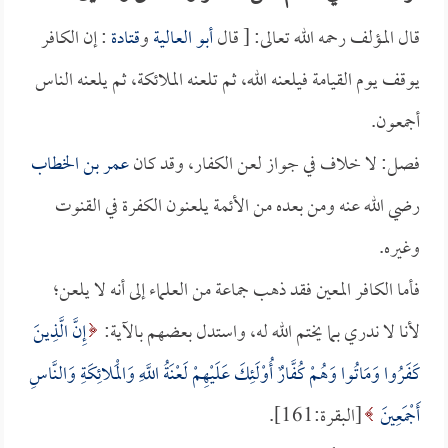
قال المؤلف رحمه الله تعالى: [ قال
أبو العالية
و
قتادة
: إن الكافر
يوقف يوم القيامة فيلعنه الله، ثم تلعنه الملائكة، ثم يلعنه الناس
أجمعون.
فصل: لا خلاف في جواز لعن الكفار، وقد كان
عمر بن الخطاب
رضي الله عنه ومن بعده من الأئمة يلعنون الكفرة في القنوت
وغيره.
فأما الكافر المعين فقد ذهب جماعة من العلماء إلى أنه لا يلعن؛
لأنا لا ندري بما يختم الله له، واستدل بعضهم بالآية:
إِنَّ الَّذِينَ
كَفَرُوا وَمَاتُوا وَهُمْ كُفَّارٌ أُوْلَئِكَ عَلَيْهِمْ لَعْنَةُ اللَّهِ وَالْمَلائِكَةِ وَالنَّاسِ
أَجْمَعِينَ
[البقرة:161].