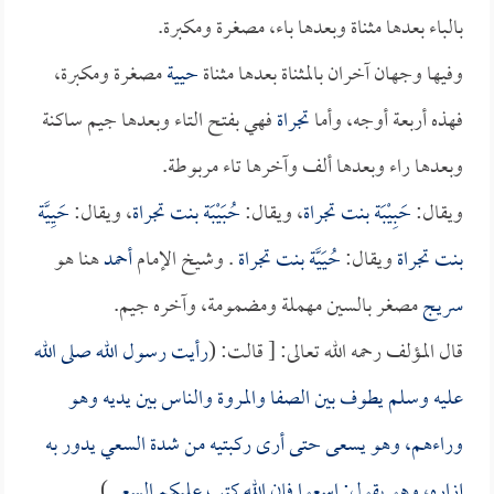
بالباء بعدها مثناة وبعدها باء، مصغرة ومكبرة.
وفيها وجهان آخران بالمثناة بعدها مثناة
حيية
مصغرة ومكبرة،
فهذه أربعة أوجه، وأما
تجراة
فهي بفتح التاء وبعدها جيم ساكنة
وبعدها راء وبعدها ألف وآخرها تاء مربوطة.
ويقال:
حَبِيْبَة بنت تجراة
، ويقال:
حُبَيْبَة بنت تجراة
، ويقال:
حَيِيَّة
بنت تجراة
ويقال:
حُيَيَّة بنت تجراة
. وشيخ الإمام
أحمد
هنا هو
سريج
مصغر بالسين مهملة ومضمومة، وآخره جيم.
قال المؤلف رحمه الله تعالى: [ قالت: (
رأيت رسول الله صلى الله
عليه وسلم يطوف بين الصفا والمروة والناس بين يديه وهو
وراءهم، وهو يسعى حتى أرى ركبتيه من شدة السعي يدور به
إزاره، وهو يقول: اسعوا فإن الله كتب عليكم السعي
).