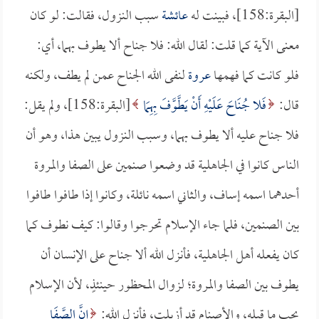
[البقرة:158]، فبينت له
عائشة
سبب النزول، فقالت: لو كان
معنى الآية كما قلت: لقال الله: فلا جناح ألا يطوف بهما، أي:
فلو كانت كما فهمها
عروة
لنفى الله الجناح عمن لم يطف، ولكنه
قال:
فَلا جُنَاحَ عَلَيْهِ أَنْ يَطَّوَّفَ بِهِمَا
[البقرة:158]، ولم يقل:
فلا جناح عليه ألا يطوف بهما، وسبب النزول يبين هذا، وهو أن
الناس كانوا في الجاهلية قد وضعوا صنمين على الصفا والمروة
أحدهما اسمه إساف، والثاني اسمه نائلة، وكانوا إذا طافوا طافوا
بين الصنمين، فلما جاء الإسلام تحرجوا وقالوا: كيف نطوف كما
كان يفعله أهل الجاهلية، فأنزل الله ألا جناح على الإنسان أن
يطوف بين الصفا والمروة؛ لزوال المحظور حينئذٍ، لأن الإسلام
يجب ما قبله، والأصنام قد أزيلت، فأنزل الله:
إِنَّ الصَّفَا