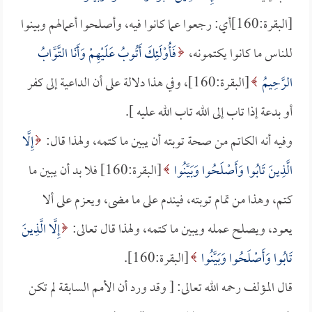
[البقرة:160]أي: رجعوا عما كانوا فيه، وأصلحوا أعمالهم وبينوا
للناس ما كانوا يكتمونه،
فَأُوْلَئِكَ أَتُوبُ عَلَيْهِمْ وَأَنَا التَّوَّابُ
الرَّحِيمُ
[البقرة:160]، وفي هذا دلالة على أن الداعية إلى كفر
أو بدعة إذا تاب إلى الله تاب الله عليه ].
وفيه أنه الكاتم من صحة توبته أن يبين ما كتمه، ولهذا قال:
إِلَّا
الَّذِينَ تَابُوا وَأَصْلَحُوا وَبَيَّنُوا
[البقرة:160] فلا بد أن يبين ما
كتم، وهذا من تمام توبته، فيندم على ما مضى، ويعزم على ألا
يعود، ويصلح عمله ويبين ما كتمه، ولهذا قال تعالى:
إِلَّا الَّذِينَ
تَابُوا وَأَصْلَحُوا وَبَيَّنُوا
[البقرة:160].
قال المؤلف رحمه الله تعالى: [ وقد ورد أن الأمم السابقة لم تكن