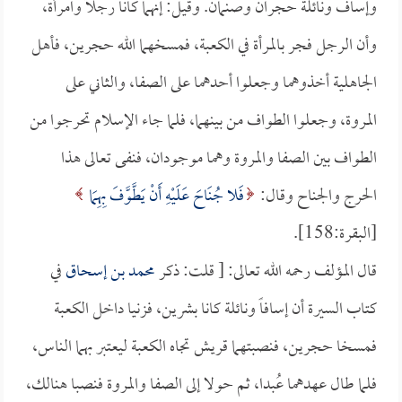
وإساف ونائلة حجران وصنمان. وقيل: إنهما كانا رجلاً وامرأة،
وأن الرجل فجر بالمرأة في الكعبة، فمسخهما الله حجرين، فأهل
الجاهلية أخذوهما وجعلوا أحدهما على الصفا، والثاني على
المروة، وجعلوا الطواف من بينهما، فلما جاء الإسلام تحرجوا من
الطواف بين الصفا والمروة وهما موجودان، فنفى تعالى هذا
الحرج والجناح وقال:
فَلا جُنَاحَ عَلَيْهِ أَنْ يَطَّوَّفَ بِهِمَا
[البقرة:158].
قال المؤلف رحمه الله تعالى: [ قلت: ذكر
محمد بن إسحاق
في
كتاب السيرة أن إسافاً ونائلة كانا بشرين، فزنيا داخل الكعبة
فمسخا حجرين، فنصبتهما قريش تجاه الكعبة ليعتبر بهما الناس،
فلما طال عهدهما عُبدا، ثم حولا إلى الصفا والمروة فنصبا هنالك،