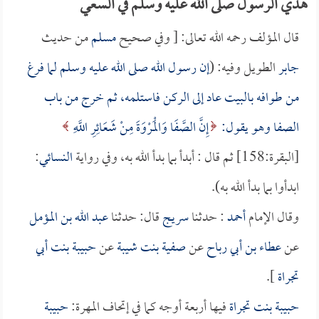
هدي الرسول صلى الله عليه وسلم في السعي
قال المؤلف رحمه الله تعالى: [ وفي صحيح
مسلم
من حديث
جابر
الطويل وفيه: (
إن رسول الله صلى الله عليه وسلم لما فرغ
من طوافه بالبيت عاد إلى الركن فاستلمه، ثم خرج من باب
الصفا وهو يقول:
إِنَّ الصَّفَا وَالْمَرْوَةَ مِنْ شَعَائِرِ اللَّهِ
[البقرة:158] ثم قال : أبدأ بما بدأ الله به، وفي رواية
النسائي
:
ابدأوا بما بدأ الله به).
وقال الإمام
أحمد
: حدثنا
سريج
قال: حدثنا
عبد الله بن المؤمل
عن
عطاء بن أبي رباح
عن
صفية بنت شيبة
عن
حبيبة بنت أبي
تجراة
].
حبيبة بنت تجراة
فيها أربعة أوجه كما في إتحاف المهرة:
حبيبة