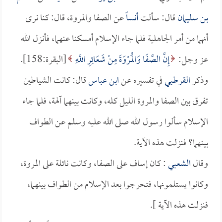
بن سليمان
قال: سألت
أنساً
عن الصفا والمروة، قال: كنا نرى
أنهما من أمر الجاهلية فلما جاء الإسلام أمسكنا عنهما، فأنزل الله
عز وجل:
إِنَّ الصَّفَا وَالْمَرْوَةَ مِنْ شَعَائِرِ اللَّهِ
[البقرة:158].
وذكر
القرطبي
في تفسيره عن
ابن عباس
قال: كانت الشياطين
تفرق بين الصفا والمروة الليل كله، وكانت بينهما آلهة، فلما جاء
الإسلام سألوا رسول الله صلى الله عليه وسلم عن الطواف
بينهما؟ فنزلت هذه الآية.
وقال
الشعبي
: كان إساف على الصفا، وكانت نائلة على المروة،
وكانوا يستلمونها، فتحرجوا بعد الإسلام من الطواف بينهما،
فنزلت هذه الآية ].