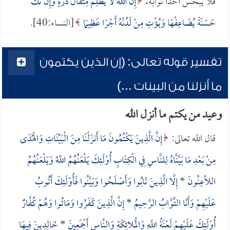
فلا يبخس أحداً ثوابه،
إِنَّ اللَّهَ لا يَظْلِمُ مِثْقَالَ ذَرَّةٍ وَإِنْ تَكُ
حَسَنَةً يُضَاعِفْهَا وَيُؤْتِ مِنْ لَدُنْهُ أَجْرًا عَظِيمًا
[النساء:40].
تفسير قوله تعالى: (إن الذين يكتمون
ما أنزلنا من البينات ...)
وعيد من يكتم ما أنزل الله
قال الله تعالى:
إِنَّ الَّذِينَ يَكْتُمُونَ مَا أَنزَلْنَا مِنَ الْبَيِّنَاتِ وَالْهُدَى
مِنْ بَعْدِ مَا بَيَّنَّاهُ لِلنَّاسِ فِي الْكِتَابِ أُوْلَئِكَ يَلْعَنُهُمُ اللَّهُ وَيَلْعَنُهُمُ
اللَّاعِنُونَ
*
إِلَّا الَّذِينَ تَابُوا وَأَصْلَحُوا وَبَيَّنُوا فَأُوْلَئِكَ أَتُوبُ
عَلَيْهِمْ وَأَنَا التَّوَّابُ الرَّحِيمُ
*
إِنَّ الَّذِينَ كَفَرُوا وَمَاتُوا وَهُمْ كُفَّارٌ
أُوْلَئِكَ عَلَيْهِمْ لَعْنَةُ اللَّهِ وَالْمَلائِكَةِ وَالنَّاسِ أَجْمَعِينَ
*
خَالِدِينَ فِيهَا