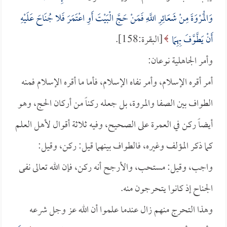
وَالْمَرْوَةَ مِنْ شَعَائِرِ اللَّهِ فَمَنْ حَجَّ الْبَيْتَ أَوِ اعْتَمَرَ فَلا جُنَاحَ عَلَيْهِ
أَنْ يَطَّوَّفَ بِهِمَا
[البقرة:158].
وأمر الجاهلية نوعان:
أمر أقره الإسلام، وأمر نفاه الإسلام، فأما ما أقره الإسلام فمنه
الطواف بين الصفا والمروة، بل جعله ركناً من أركان الحج، وهو
أيضاً ركن في العمرة على الصحيح، وفيه ثلاثة أقوال لأهل العلم
كما ذكر المؤلف وغيره، فالطواف بينهما قيل: ركن، وقيل:
واجب، وقيل: مستحب، والأرجح أنه ركن، فإن الله تعالى نفى
الجناح إذ كانوا يتحرجون منه.
وهذا التحرج منهم زال عندما علموا أن الله عز وجل شرعه