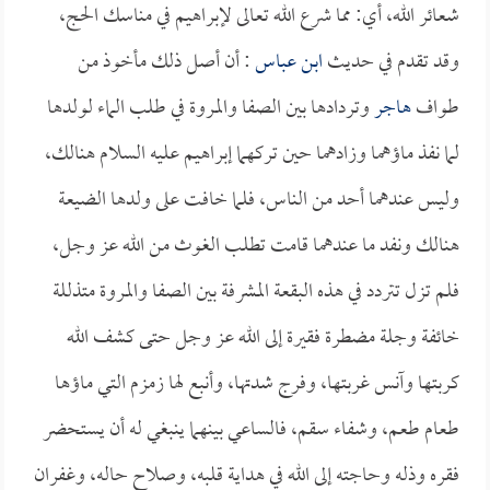
شعائر الله، أي: مما شرع الله تعالى لإبراهيم في مناسك الحج،
وقد تقدم في حديث
ابن عباس
: أن أصل ذلك مأخوذ من
طواف
هاجر
وتردادها بين الصفا والمروة في طلب الماء لولدها
لما نفذ ماؤهما وزادهما حين تركهما إبراهيم عليه السلام هنالك،
وليس عندهما أحد من الناس، فلما خافت على ولدها الضيعة
هنالك ونفد ما عندهما قامت تطلب الغوث من الله عز وجل،
فلم تزل تتردد في هذه البقعة المشرفة بين الصفا والمروة متذللة
خائفة وجلة مضطرة فقيرة إلى الله عز وجل حتى كشف الله
كربتها وآنس غربتها، وفرج شدتها، وأنبع لها زمزم التي ماؤها
طعام طعم، وشفاء سقم، فالساعي بينهما ينبغي له أن يستحضر
فقره وذله وحاجته إلى الله في هداية قلبه، وصلاح حاله، وغفران