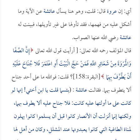
أي: إن
عروة
قال: قلت، وهو هنا يسأل
عائشة
عن الآية وما
أشكل عليه من فهمها، فقد تأولها على غير تأويلها، فبينت له
عائشة
رضي الله عنها الصواب.
قال المؤلف رحمه الله تعالى: [ أرأيت قول الله تعالى
إِنَّ الصَّفَا
وَالْمَرْوَةَ مِنْ شَعَائِرِ اللَّهِ فَمَنْ حَجَّ الْبَيْتَ أَوِ اعْتَمَرَ فَلا جُنَاحَ عَلَيْهِ
أَنْ يَطَّوَّفَ بِهِمَا
[البقرة:158]؟ قلت: فوالله ما على أحد جناح
ألا يتطوف بهما. فقالت
عائشة
: (
بئسما قلت يا ابن أختي! إنها لو
كانت على ما أولتها عليه كانت: فلا جناح عليه ألا يطوف بهما،
ولكنها إنما أنزلت أن الأنصار كانوا قبل أن يسلموا كانوا يهلون
لمناة الطاغية التي كانوا يعبدونها عند المشلل، وكان من أهل لها