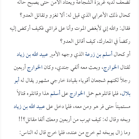
تضعف لديه غريزة الشجاعة ويعتاد الأمن حتى يصبح حاله
كحال ذلك الأعرابي الذي قيل له: ألا تغزو وتقاتل العدو؟
فقال: والله إني لأبغض الموت وأنا على فراشي فكيف أركض إليه
ركضاً في المعارك، كيف أقاتل العدو؟
أو كحال
أسلم بن زرعة
الذي وجهه الأمير
عبيد الله بن زياد
لقتال
الخوارج
، وبعث معه ألفي جندي، وكان
الخوارج
أربعين
رجلاً لكنهم شجعان أقوياء بقيادة خارجي مشهور يقال له
أبو
بلال
، فلما قاتلوهم حمل
الخوارج
على
أسلم
هذا وقاتلوه قتالاً
مستميتاً حتى فر هو ومن معه، فلما دخل على
عبيد الله بن زياد
وبخه وقال له: كيف تهرب من أربعين ومعك ألفا مقاتل؟!!
وما زال يوبخه ثم خرج من عنده، فلما خرج قال له الناس: