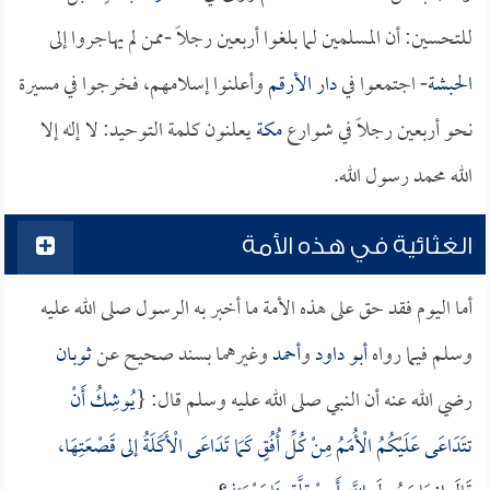
للتحسين: أن المسلمين لما بلغوا أربعين رجلاً -ممن لم يهاجروا إلى
الحبشة
- اجتمعوا في
دار الأرقم
وأعلنوا إسلامهم، فخرجوا في مسيرة
نحو أربعين رجلاً في شوارع
مكة
يعلنون كلمة التوحيد: لا إله إلا
الله محمد رسول الله.
الغثائية في هذه الأمة
أما اليوم فقد حق على هذه الأمة ما أخبر به الرسول صلى الله عليه
وسلم فيما رواه
أبو داود
و
أحمد
وغيرهما بسند صحيح عن
ثوبان
رضي الله عنه أن النبي صلى الله عليه وسلم قال: {
يُوشِكُ أَنْ
تتَدَاعَى عَلَيْكُمُ الْأُمَمُ مِنْ كُلِّ أُفُقٍ كَمَا تَدَاعَى الْأَكَلَةُ إلى قَصْعَتِهَا،