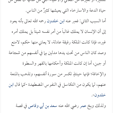
للسير، أو لغيرها من المعاني والأشياء التي من شأنها أن تقلل من
حياة الدعة والاسترخاء التي يعيشها كثيرٌ من الناس.
أما السبب الثاني: فعبر عنه
ابن خلدون
رحمه الله تعالى بأنه يعود
إلى أن الإنسان لا يملك غالباً من أمر نفسه شيئاً بل يملك أمره
غيره، فإذا كانت الملكة رفيقة عادلة، لا يعاني منها حكم، لامنع
وصد كان الناس من تحت يدها مدلين بما في أنفسهم من شجاعة
أو جبن، أما إن كانت الملكة وأحكامها بالقهر والسطوة
والإخافة؛ فإنها حينئذٍ تكسر من سورة أنفسهم، وتذهب بالمنعة
عنهم، لما يكون من التكاسل في النفوس المضطهدة -كما قال
ابن
خلدون
-.
ولذلك وبخ
عمر
رضي الله عنه
سعد بن أبي وقاص
في قصة