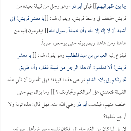
بها بين ظهرانيهم
]] فيأتي
أبو ذر
-وهو رجل من قبيلة بعيدة من
قريش -فيقف في وسط قريش، ويقول لهم: [[
يا معشر قريش! إني
أشهد أن لا إله إلا الله وأن محمداً رسول الله
]] فيقومون إليه من
هاهنا ومن هاهنا ويضربونه حتى يوجعوه ضرباً.
فيفزع إليه
العباس بن عبد المطلب
وهو يقول لهم: [[
يا معشر
قريش! ألا تعلمون أن هذا الرجل من قبيلة غفار، وأن طريق
تجارتكم إلى
بلاد الشام
تمر على هذه القبيلة؛ فهل تأمنون أن تأتي هذه
القبيلة فتعتدي على أموالكم وتجارتكم؟ ]] وما يزال بهم حتى
خلصه منهم، فيذهب
أبو ذر
رضي الله عنه. فهل قال: هذه توبة ولا
أرجع لمثلها؟
لا. بل لما كان من الغد جاء إلى المكان نفسه وصرخ بأعلى صوته،