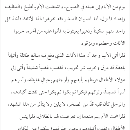
يوم من الأيام إلى عمله في الصباح، واشتغلت الأم بالطبخ والتنظيف
وإعداد المنـزل، أما الصبيان الصغار فقد تفرغوا لهذا الأثاث فأخذ كل
واحد منهم سكيناً وذهبوا يعبثون به فأتوا عليه من آخره، خربوا
الأثاث وحطموه ومزقوه.
فلما أتى الأب وجد أن هذا الأثاث الذي دفع فيه مبالغ طائلة وأثماناً
باهظة قد مزق وخرب شر تخريب، فغضب غضباً شديداً وأتى إلى
هؤلاء الأطفال فربطهم بأيديهم وأرجلهم بحبالٍ غليظة، وأسرهم
أسراً شديداً، وتركهم فبكوا ثم بكوا ثم بكوا حتى تفتت أكبادهم،
والرجل كأن قلبه قدَّ من الصخر، لا يلين ولا يتأثر من هذا المشهد،
فلما همت الأم بهم هددها إن تعرضت لهم بالطلاق، فلما يئس
الأطفال وتفتت أكبادهم وبحت حلوقهم؛ سكتوا عن البكاء،