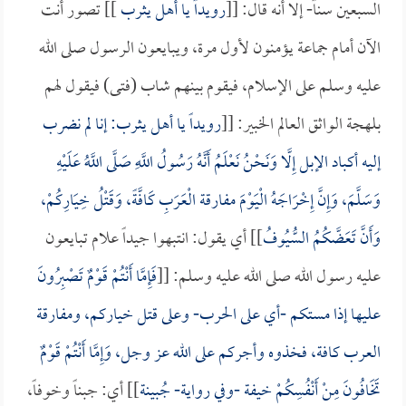
السبعين سناً- إلا أنه قال: [[
رويداً يا أهل
يثرب
]] تصور أنت
الآن أمام جماعة يؤمنون لأول مرة، ويبايعون الرسول صلى الله
عليه وسلم على الإسلام، فيقوم بينهم شاب (فتى) فيقول لهم
بلهجة الواثق العالم الخبير: [[
رويداً يا أهل يثرب: إنا لم نضرب
إليه أكباد الإبل إِلَّا وَنَحْنُ نَعْلَمُ أَنَّهُ رَسُولُ اللَّهِ صَلَّى اللَّهُ عَلَيْهِ
وَسَلَّمَ، وَإِنَّ إِخْرَاجَهُ الْيَوْمَ مفارقة الْعَرَبِ كَافَّةً، وَقَتْلُ خِيَارِكُمْ،
وَأَنَّ تَعَضَّكُمُ السُّيُوفُ
]] أي يقول: انتبهوا جيداً علام تبايعون
عليه رسول الله صلى الله عليه وسلم: [[
فَإِمَّا أَنْتُمْ قَوْمٌ تَصْبِرُونَ
عليها إذا مستكم -أي على الحرب- وعلى قتل خياركم، ومفارقة
العرب كافة، فخذوه وأجركم على الله عز وجل، وَإِمَّا أَنْتُمْ قَوْمٌ
تَخَافُونَ مِنْ أَنْفُسِكُمْ خيفة -وفي رواية- جُبينة
]] أي: جبناً وخوفاً،