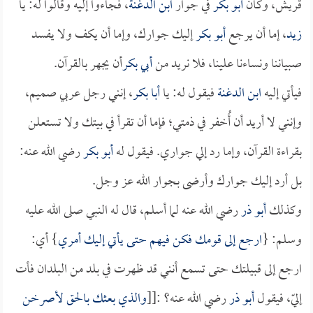
قريش، وكان
أبو بكر
في جوار
ابن الدغنة
، فجاءوا إليه وقالوا له: يا
زيد
، إما أن يرجع
أبو بكر
إليك جوارك، وإما أن يكف ولا يفسد
صبياننا ونساءنا علينا، فلا نريد من
أبي بكر
أن يجهر بالقرآن.
فيأتي إليه
ابن الدغنة
فيقول له: يا
أبا بكر
، إنني رجل عربي صميم،
وإنني لا أريد أن أُخفر في ذمتي؛ فإما أن تقرأ في بيتك ولا تستعلن
بقراءة القرآن، وإما رد إلي جواري. فيقول له
أبو بكر
رضي الله عنه:
بل أرد إليك جوارك وأرضى بجوار الله عز وجل.
وكذلك
أبو ذر
رضي الله عنه لما أسلم، قال له النبي صلى الله عليه
وسلم: {
ارجع إلى قومك فكن فيهم حتى يأتي إليك أمري
} أي:
ارجع إلى قبيلتك حتى تسمع أنني قد ظهرت في بلد من البلدان فأت
إليّ، فيقول
أبو ذر
رضي الله عنه؟ :[[
والذي بعثك بالحق لأصرخن