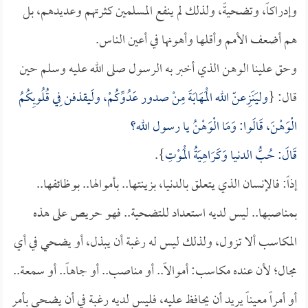
وإدراكاً، وتضحيةً، ولذلك لم ينفع المسلمين كثرتهم وعديدهم، بل
هم أضعف الأمم وأقلها وأهونها في أعين الناس.
وحق علينا الوهن الذي أخبر به الرسول صلى الله عليه وسلم حين
قال: {
وليَنَزِعنّ الله الْمَهَابَةَ مِنْ صدور عَدُوِّكُمْ، ولَيقذفن فِي قُلُوبِكُمُ
الْوَهْنَ، قَالَوا: وَمَا الْوَهْنُ يا رسول الله؟
قَالَ: حُبُّ الدنيا وَكَرَاهِيَةُ الْمَوْتِ
}.
إذاً: فالإنسان الذي يتعلق بالدنيا، بزينتها.. بأموالها.. بوظائفها..
بمناصبها.. ليس لديه استعداد للتضحية.. فهو حريص على هذه
المكاسب ألا تزول، ولذلك ليس له رغبة أن يبذل، أو يضحي في أي
مجال؛ لأن عنده مكاسب: أموالاً.. أو مناصب.. أو جاهاً.. أو سمعة..
أو أمراً معيناً يريد أن يحافظ عليه، فليس لديه رغبة في أن يضحي بأمر