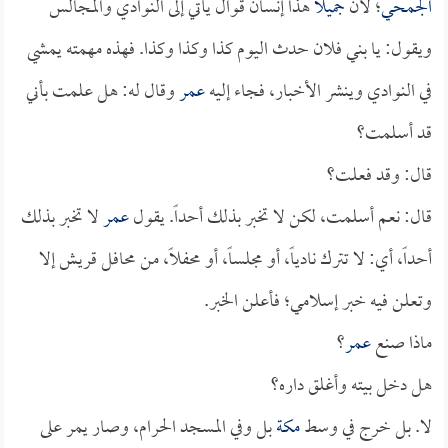
الجمحي
؛ لأن
جميلاً
هذا إنسان قوال يأتي إلى النوادي والمجالس
ويقول: يا بني فلان حدث اليوم كذا وكذا وكذا. فهذه مهمته يمشي
في النوادي وينشر الأخبار، فجاء إليه
عمر
وقال له: هل علمت بأني
قد أسلمت؟
قال: وقد فعلت؟
قال: نعم أسلمت، لكن لا تخبر بذلك أحداً. يقول
عمر
لا تخبر بذلك
أحداً، أي: لا تترك نادياً، أو مجلساً، أو محفلاً، من محافل قريش إلا
وتعلن فيه خبر إسلامي؛ فأعلن الخبر.
ماذا صنع
عمر
؟
هل دخل بيته وأغلق داره؟
لا. بل خرج في وسط
مكة
بل وفي المسجد الحرام، وصار يمر على