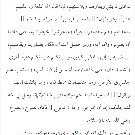
نوادي قريش ويقاولهم ويلاسنهم، فإذا قالوا له كلمة رد عليهم
عشراً، وهو يقول: [[ يا معشر قريش! اصنعوا ما بدا لكم ]].
يتحداهم وهم متقصفون حوله ومتحرشون محيطون به، حتى كادوا
أن يضربوه وهموا به، وربما حصل اعتداء، فكان يضاربهم ويقاتلهم،
من ضربه رد إليهم الكيل كيلين، ومن تكلم عليه تكلم عليه بأقوى
وأشد مما قال، حتى إذا صارت الشمس في كبد السماء وقد تعب
عمر
جلس في الأرض، وهم متقصفون محيطون به، وهو يلتفت إليهم
ويقول: [[
اصنعوا ما بدا لكم
، والله لئن بلغنا ثلاثمائة رجل في
مكة
لنعاجلنكم، إما أن تخرجون وإما أن نخرج ]] فكان يصرخ ويصرخ
رضي الله عنه بالإسلام.
وأعجب من ذلك كله أن
الحاكم
روى في
مستدركه
بسندٍ قابل