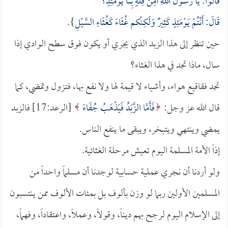
قَالَوا: يَا رَسُولَ اللَّهِ أَمِنْ قِلَّةٍ بِنَا يَوْمَئِذٍ؟
قَالَ: أَنْتُمْ يَوْمَئِذٍ كَثِيرٌ وَلَكِنْكم غُثَاءً كَغُثَاءِ السَّيْلِ
}.
حين تنظر إلى هذا الزبد الذي يجري أو يكون فوق سطح الوادي إذا
سال، ماذا تجد في هذا الغثاء؟
تجد فقاقيع هواء، وأشياء لا قيمة لها ولا نفع بها، فتزول وتمضي، كما
قال الله عز وجل:
فَأَمَّا الزَّبَدُ فَيَذْهَبُ جُفَاءً
[الرعد:17] فالزبد
يمضي وينتهي ويتبخر، ويبقى ما ينفع الناس.
إذاً الأمة المسلمة اليوم تعيش مرحلة الغثائية.
ولو أردنا أن نجري عملية حسابية لوجدنا أن مسلماً واحداً من
المسلمين الأولين ربما لو وزن بألوف بل بمئات الألوف ممن ينتسبون
إلى الإسلام اليوم لرجح بهم ديناً، وقولاً، وعملاً، واعتقاداً، وفهماً،