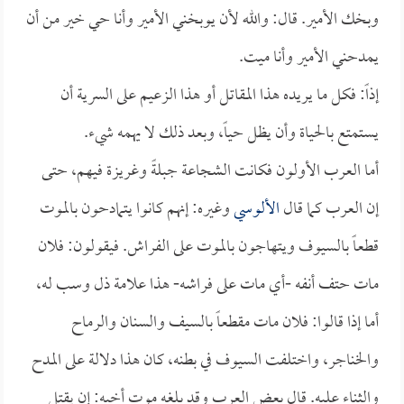
وبخك الأمير. قال: والله لأن يوبخني الأمير وأنا حي خير من أن
يمدحني الأمير وأنا ميت.
إذاً: فكل ما يريده هذا المقاتل أو هذا الزعيم على السرية أن
يستمتع بالحياة وأن يظل حياً، وبعد ذلك لا يهمه شيء.
أما العرب الأولون فكانت الشجاعة جبلةً وغريزة فيهم، حتى
إن العرب كما قال
الألوسي
وغيره: إنهم كانوا يتمادحون بالموت
قطعاً بالسيوف ويتهاجون بالموت على الفراش. فيقولون: فلان
مات حتف أنفه -أي مات على فراشه- هذا علامة ذل وسب له،
أما إذا قالوا: فلان مات مقطعاً بالسيف والسنان والرماح
والخناجر، واختلفت السيوف في بطنه، كان هذا دلالة على المدح
والثناء عليه. قال بعض العرب وقد بلغه موت أخيه: إن يقتل