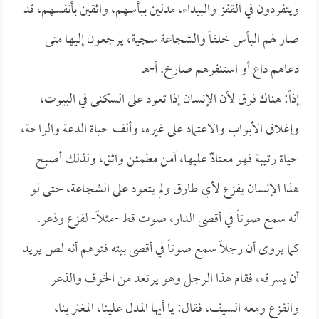
ويتفردون في القفز والبيداء، مدلين ببأسهم، واثقين بأنفسهم، قد
صار لهم البأس خلقاً والشجاعة سجية، يرجعون إليها متى
دعاهم داع أو استنفرهم صارخ. أ-هـ
إذاً: هناك فرق لأن الإنسان إذا تعود على السكنى في البيوت،
وإغلاق الأبواب والاعتماد على غيره، وألف حياة الدعة والراحة،
حياة رتيبة فهو معتادٌ عليها، آمن مطمئن واثق، ولذلك أصبح
هذا الإنسان يفزع لأي طارق ولم يتعود على الشجاعة، حتى لو
أنه سمع صوتاً في أقصى الدار، صوت قط -مثلاً- لفزع وذعر.
كما يروى أن رجلاً سمع صوتاً في أقصى بيته فتوهم أنه لص يريد
أن يسرقه، فقام هذا الرجل وهو يرتعد من الخوف والذعر
والفزع ومعه السيف، فقال: يا أيها المدل علينا، المغتر بنا،