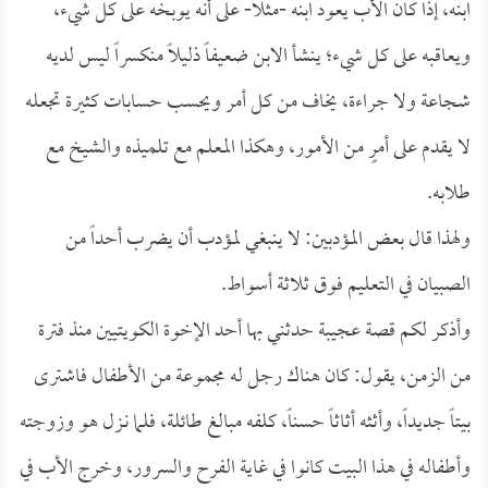
ابنه، إذا كان الأب يعود ابنه -مثلاً- على أنه يوبخه على كل شيء،
ويعاقبه على كل شيء؛ ينشأ الابن ضعيفاً ذليلاً منكسراً ليس لديه
شجاعة ولا جراءة، يخاف من كل أمر ويحسب حسابات كثيرة تجعله
لا يقدم على أمرٍ من الأمور، وهكذا المعلم مع تلميذه والشيخ مع
طلابه.
ولهذا قال بعض المؤدبين: لا ينبغي لمؤدب أن يضرب أحداً من
الصبيان في التعليم فوق ثلاثة أسواط.
وأذكر لكم قصة عجيبة حدثني بها أحد الإخوة الكويتيين منذ فترة
من الزمن، يقول: كان هناك رجل له مجموعة من الأطفال فاشترى
بيتاً جديداً، وأثثه أثاثاً حسناً، كلفه مبالغ طائلة، فلما نـزل هو وزوجته
وأطفاله في هذا البيت كانوا في غاية الفرح والسرور، وخرج الأب في