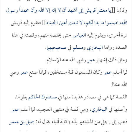
وقال: [[
يا معشر قريش إني أشهد أن لا إله إلا الله وأن محمداً رسول
الله، اصنعوا ما بدا لكم، لا نامت أعين الجبناء
]] فتقوم إليه قريش
مرة أخرى، ويقوم إليه
العباس
حتى يخلصه منهم، وقصته في هذا
الصدد رواها
البخاري
و
مسلم
في
صحيحيهما
.
ومثل ذلك إشهار
عمر
رضي الله عنه الإسلام.
لما أسلم
عمر
وكان المسلمون قلة مستخفين، فماذا صنع
عمر
رضي
الله عنه؟
القصة كما هي في مصادر عديدة منها في
مستدرك الحاكم
بطولها،
وأصلها في
البخاري
، وهي قصة في منتهى العجب، لما أسلم
عمر
ذهب إلى رجل من المشاهير بأنه وكالة أنباء يقال له:
جميل بن معمر