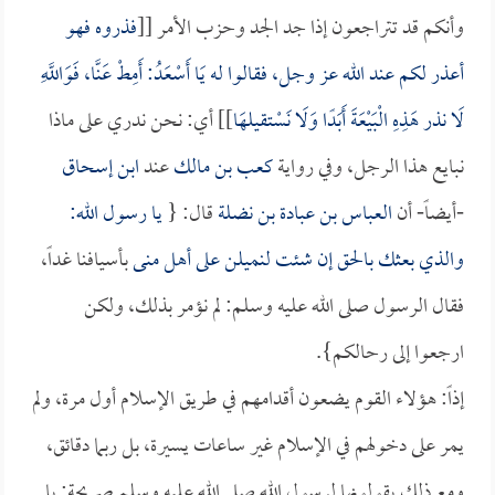
وأنكم قد تتراجعون إذا جد الجد وحزب الأمر [[
فذروه فهو
أعذر لكم عند الله عز وجل، فقالوا له يَا
أَسْعَدُ
: أَمِطْ عَنَّا، فَوَاللَّهِ
لَا نذر هَذِهِ الْبَيْعَةَ أَبَدًا وَلَا نَسْتقيلهَا
]] أي: نحن ندري على ماذا
نبايع هذا الرجل، وفي رواية
كعب بن مالك
عند
ابن إسحاق
-أيضاً- أن
العباس بن عبادة بن نضلة
قال: {
يا رسول الله:
والذي بعثك بالحق إن شئت لنميلن على أهل
منى
بأسيافنا غداً،
فقال الرسول صلى الله عليه وسلم: لم نؤمر بذلك، ولكن
ارجعوا إلى رحالكم}.
إذاً: هؤلاء القوم يضعون أقدامهم في طريق الإسلام أول مرة، ولم
يمر على دخولهم في الإسلام غير ساعات يسيرة، بل ربما دقائق،
ومع ذلك يقولونها لرسول الله صلى الله عليه وسلم صريحة: يا