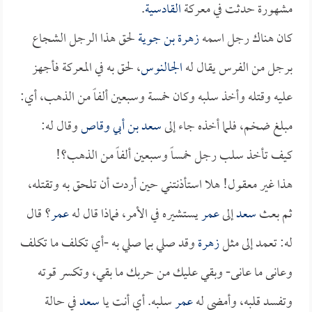
مشهورة حدثت في معركة
القادسية
.
كان هناك رجل اسمه
زهرة بن جوية
لحق هذا الرجل الشجاع
برجل من الفرس يقال له
الجالنوس
، لحق به في المعركة فأجهز
عليه وقتله وأخذ سلبه وكان خمسة وسبعين ألفاً من الذهب، أي:
مبلغ ضخم، فلما أخذه جاء إلى
سعد بن أبي وقاص
وقال له:
كيف تأخذ سلب رجل خمساً وسبعين ألفاً من الذهب؟!
هذا غير معقول! هلا استأذنتني حين أردت أن تلحق به وتقتله،
ثم بعث
سعد
إلى
عمر
يستشيره في الأمر، فماذا قال له
عمر
؟ قال
له: تعمد إلى مثل
زهرة
وقد صلي بما صلي به -أي تكلف ما تكلف
وعانى ما عانى- وبقي عليك من حربك ما بقي، وتكسر قوته
وتفسد قلبه، وأمضى له
عمر
سلبه. أي أنت يا
سعد
في حالة