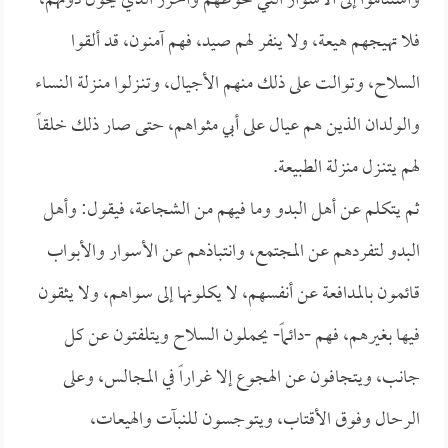
واستناموا إلى الأسوار التي تحوطهم والحرز الذي يحول دونهم،
فلا تهيجهم هيعة، ولا ينفر لهم صيد، فهم آمنون، قد ألقوا
السلاح، وتوالت على ذلك منهم الأجيال، وتنـزلوا منـزلة النساء
والولدان الذين هم عيال على أبي مثواهم، حتى صار ذلك خلقاً
لهم يتنـزل منزلة الطبيعة.
ثم يتكلم عن أهل البدو وما فيهم من الشجاعة، فيقول: وأهل
البدو لتفردهم عن المجتمع، وانتباذهم عن الأسوار والأبواب
قائمون بالمدافعة عن أنفسهم، لا يكلونها إلى سواهم، ولا يثقون
فيها بغيرهم، فهم -دائماً- يحملون السلاح ويتلفتون عن كل
جانب، ويتجافون عن الهجوع إلا غراراً في المجالس، وعلى
الرحال وفوق الأقتاب، ويتوجسون للنبآت والهيعات،