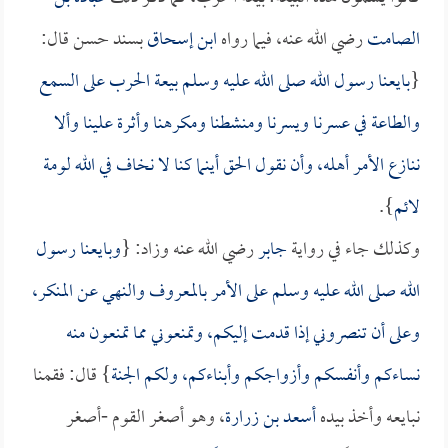
الصامت
رضي الله عنه، فيما رواه
ابن إسحاق
بسند حسن قال:
{
بايعنا رسول الله صلى الله عليه وسلم بيعة الحرب على السمع
والطاعة في عسرنا ويسرنا ومنشطنا ومكرهنا وأثرة علينا وألا
ننازع الأمر أهله، وأن نقول الحق أينما كنا لا نخاف في الله لومة
لائم
}.
وكذلك جاء في رواية
جابر
رضي الله عنه وزاد: {
وبايعنا رسول
الله صلى الله عليه وسلم على الأمر بالمعروف والنهي عن المنكر،
وعلى أن تنصروني إذا قدمت إليكم، وتمنعوني مما تمنعون منه
نساءكم وأنفسكم وأزواجكم وأبناءكم، ولكم الجنة
} قال: فقمنا
نبايعه وأخذ بيده
أسعد بن زرارة
، وهو أصغر القوم -أصغر