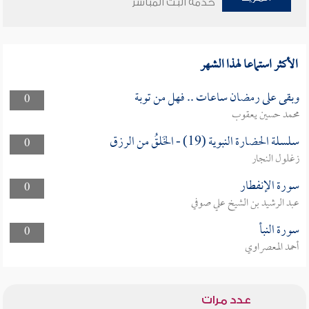
خدمة البث المباشر
الأكثر استماعا لهذا الشهر
وبقى على رمضان ساعات .. فهل من توبة
0
محمد حسين يعقوب
سلسلة الحضارة النبوية (19) - الخَلقُ من الرزق
0
زغلول النجار
سورة الإنفطار
0
عبد الرشيد بن الشيخ علي صوفي
سورة النبأ
0
أحمد المعصراوي
عدد مرات