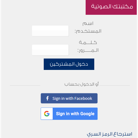
مكتبتك الصوتية
اسم
المستخدم:
كـلـــمـة
الـمـــــرور:
دخول المشتركين
أو الدخول بحساب
استرجاع الرمز السري