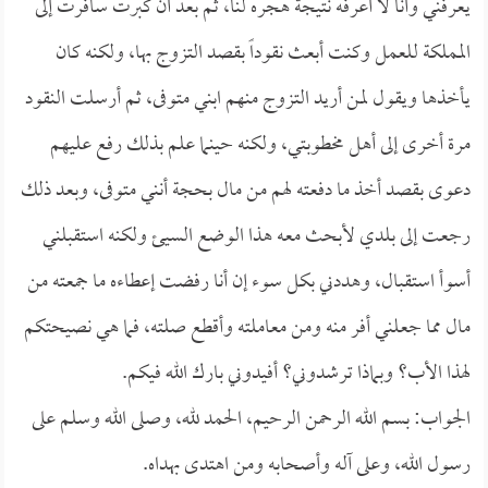
يعرفني وأنا لا أعرفه نتيجة هجره لنا، ثم بعد أن كبرت سافرت إلى
المملكة للعمل وكنت أبعث نقوداً بقصد التزوج بها، ولكنه كان
يأخذها ويقول لمن أريد التزوج منهم ابني متوفى، ثم أرسلت النقود
مرة أخرى إلى أهل مخطوبتي، ولكنه حينما علم بذلك رفع عليهم
دعوى بقصد أخذ ما دفعته لهم من مال بحجة أنني متوفى، وبعد ذلك
رجعت إلى بلدي لأبحث معه هذا الوضع السيئ ولكنه استقبلني
أسوأ استقبال، وهددني بكل سوء إن أنا رفضت إعطاءه ما جمعته من
مال مما جعلني أفر منه ومن معاملته وأقطع صلته، فما هي نصيحتكم
لهذا الأب؟ وبماذا ترشدوني؟ أفيدوني بارك الله فيكم.
الجواب: بسم الله الرحمن الرحيم، الحمد لله، وصلى الله وسلم على
رسول الله، وعلى آله وأصحابه ومن اهتدى بهداه.