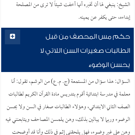
الشيخ: ينبغي لها أن تخبره أنها أخفت شيئاً لا ترى من المصلحة
إبداءه، حتى يكفر عن يمينه.
حكم مس المحصف من قبل
الطالبات صغيرات السن اللاتي لا
يحسن الوضوء
السؤال: هذا سؤال من المستمعة (ج. م. ع) من الوشم، تقول: أنا
معلمة في مدرسة ابتدائية أقوم بتدريس مادة القرآن الكريم لطالبات
الصف الثاني الابتدائي، وهؤلاء الطالبات صغار في السن ولا يحسن
الوضوء وربما لا يبالين بذلك، وهن يلمسن المصاحف ويتابعنني فيه
وهن على غير وضوء، فهل يلحقني إثم في ذلك وأنا قد أوضحت