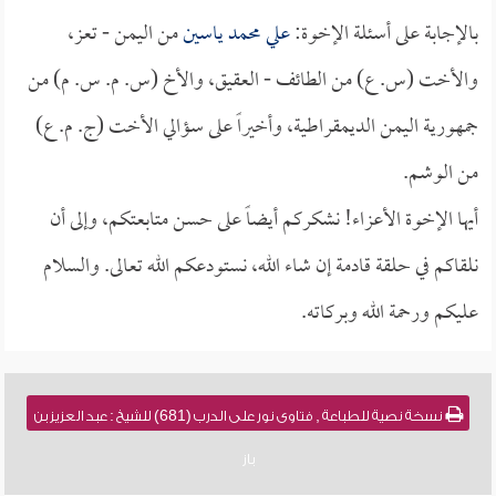
بالإجابة على أسئلة الإخوة:
علي محمد ياسين
من اليمن - تعز،
والأخت (س. ع) من الطائف - العقيق، والأخ (س. م. س. م) من
جمهورية اليمن الديمقراطية، وأخيراً على سؤالي الأخت (ج. م. ع)
من الوشم.
أيها الإخوة الأعزاء! نشكركم أيضاً على حسن متابعتكم، وإلى أن
نلقاكم في حلقة قادمة إن شاء الله، نستودعكم الله تعالى. والسلام
عليكم ورحمة الله وبركاته.
نسخة نصية للطباعة , فتاوى نور على الدرب (681) للشيخ : عبد العزيز بن
باز