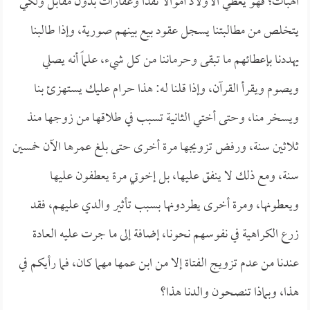
الهبات؛ فهو يعطي الأولاد أموالاً نقداً وعقارات بدون مقابل ولكي
يتخلص من مطالبتنا يسجل عقود بيع بينهم صورية، وإذا طالبنا
يهددنا بإعطائهم ما تبقى وحرماننا من كل شيء، علماً أنه يصلي
ويصوم ويقرأ القرآن، وإذا قلنا له: هذا حرام عليك يستهزئ بنا
ويسخر منا، وحتى أختي الثانية تسبب في طلاقها من زوجها منذ
ثلاثين سنة، ورفض تزويجها مرة أخرى حتى بلغ عمرها الآن خمسين
سنة، ومع ذلك لا ينفق عليها، بل إخوتي مرة يعطفون عليها
ويعطونها، ومرة أخرى يطردونها بسبب تأثير والدي عليهم، فقد
زرع الكراهية في نفوسهم نحونا، إضافة إلى ما جرت عليه العادة
عندنا من عدم تزويج الفتاة إلا من ابن عمها مهما كان، فما رأيكم في
هذا، وبماذا تنصحون والدنا هذا؟