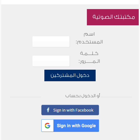
مكتبتك الصوتية
اسم
المستخدم:
كـلـــمـة
الـمـــــرور:
دخول المشتركين
أو الدخول بحساب