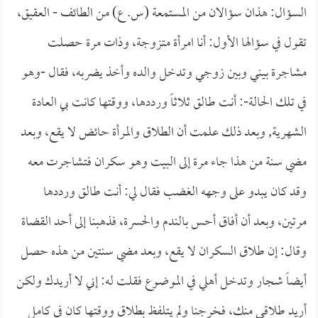
السؤال: هذان سؤالان من المستمعة (س. ع) من الطائف - العقيق،
تقول في سؤالها الأول: أنا امرأة متزوجة، وذات مرة حصلت
مشاجرة بيني وبين زوجي وتدخل والده وأخذ يضربه، فقال -وهو
في تلك الحالة-: أنت طالق ثلاثاً ورددها، ووقتها كانت بي العادة
الشهرية, وبعد ذلك علمت أن الطلاق والمرأة حائض لا يقع، وبعد
مضي سنة من هذا جاء مرة إلى البيت وهو سكران فتشاجرت معه
وقد كان يبدو على وجهه الغضب فقال لي: أنت طالق ورددها
مرتين، وبعد أن أفاق أحس بالندم والحسرة، فذهبنا إلى أحد القضاة
وقال: إن طلاق السكران لا يقع، وبعد مضي سنتين من هذه حصل
أيضاً شجار وتدخل أهلي في الموضوع فقلت له: إني لا أريدك ولكن
أريد طلاقي منك، فخرجنا ولم يتلفظ بطلاق ووقتها كان في كامل