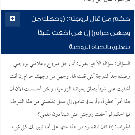
حكم من قال لزوجته: (وجهك من
وجهي حرام) إن هي أخفت شيئاً
يتعلق بالحياة الزوجية
السؤال: سؤاله الأخير يقول: أنا رجل متزوج وعلاقتي بزوجتي
وطيدة جداً لدرجة أنني قلت لها: وجهي من وجهك حرام إن أنت
أخفيت عني شيئاً يتعلق بحياتنا الزوجية، ولكن أحسست الآن أن
هذا أمراً خطيراً، وأريد إرشادي إلى عمل يخلصني من هذا الشرط،
فما الحكم لو أخفت زوجتي عني شيئاً دون علمي؟
الجواب: إذا كان المقصود من هذا حثها على أنها تبين لك كل شيء