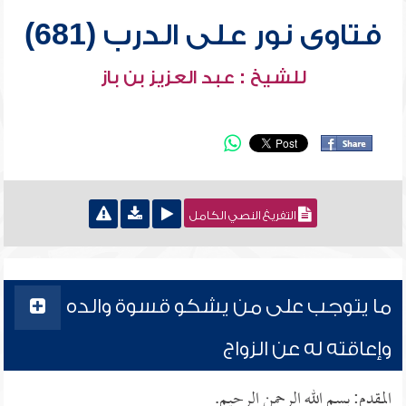
فتاوى نور على الدرب (681)
للشيخ : عبد العزيز بن باز
التفريغ النصي الكامل
ما يتوجب على من يشكو قسوة والده
وإعاقته له عن الزواج
المقدم: بسم الله الرحمن الرحيم.