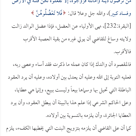
من ترضون دينه وأمانته فزوجوه، إلا تفعلوه تكن فتنة في الأرض
وفساد كبير
)، والله جل وعلا قال:
فََلا تَعْضُلُوهُنَّ
[البقرة:232]، نهى الأولياء عن العضل، فإذا عضل الوالد زالت
ولايته وساغ للقاضي أن يولي غيره من بقية العصبة الأقرب
فالأقرب.
فالمقصود أن والدك إذا كان عمله ما ذكرت فقد أساء وعصى ربه،
فعليه التوبة إلى الله وعليه أن يعدل بين أولاده، وعليه أن يرد العقود
الباطلة التي تحيل بها وسماها بيعاً وليست ببيع، وإنما هي عطايا،
وعلى الحاكم الشرعي إذا علم هذا بالبينة أن يبطل العقود، وأن يرد
العطايا الجائرة، وأن يلزمه بالتسوية بين أولاده.
كما أن على القاضي أن يلزمه بتزويج البنت التي يخطبها الكفء، يلزم