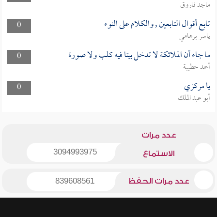
ماجد فاروق
تابع أقوال التابعين , والكلام على النوء
0
ياسر برهامي
ما جاء أن الملائكة لا تدخل بيتا فيه كلب ولا صورة
0
أحمد حطيبة
يا مركزي
0
أبو عبد الملك
عدد مرات
3094993975
الاستماع
عدد مرات الحفظ
839608561