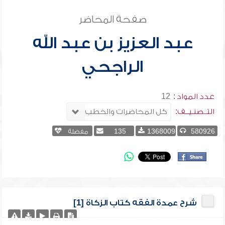
صفحة المحاضر
عبد العزيز بن عبد الله
الراجحي
عدد المواد :
12
التــصنـيــف:
580926
1368009
135
مفضلة
شرح عمدة الفقه كتاب الزكاة [1]