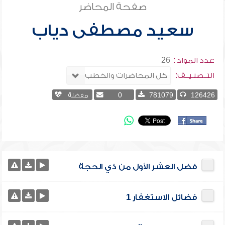
صفحة المحاضر
سعيد مصطفى دياب
عدد المواد :
26
التــصنـيــف:
126426
781079
0
مفضلة
فضل العشر الأول من ذي الحجة
فضائل الاستغفار 1