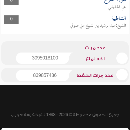
سورة الشرح
0
علي الحذيفي
الشاطبية
0
الشيخ:عبد الرشيد بن الشيخ علي صوفي
عدد مرات
3095018100
الاستماع
عدد مرات الحفظ
839857436
جميع الحقوق محفوظة © 2026 - 1998 لشبكة إسلام ويب