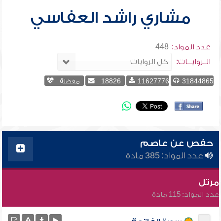
مشاري راشد العفاسي
عدد المواد:
448
الــروايـــات:
31844865
11627776
18826
مفضلة
حفص عن عاصم
عدد المواد: 385 مادة
مرتل
عدد المواد: 115 مادة