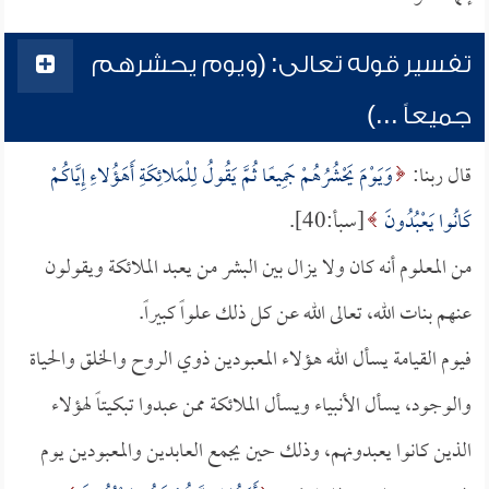
تفسير قوله تعالى: (ويوم يحشرهم
جميعاً ...)
قال ربنا:
وَيَوْمَ يَحْشُرُهُمْ جَمِيعًا ثُمَّ يَقُولُ لِلْمَلائِكَةِ أَهَؤُلاءِ إِيَّاكُمْ
كَانُوا يَعْبُدُونَ
[سبأ:40].
من المعلوم أنه كان ولا يزال بين البشر من يعبد الملائكة ويقولون
عنهم بنات الله، تعالى الله عن كل ذلك علواً كبيراً.
فيوم القيامة يسأل الله هؤلاء المعبودين ذوي الروح والخلق والحياة
والوجود، يسأل الأنبياء ويسأل الملائكة ممن عبدوا تبكيتاً لهؤلاء
الذين كانوا يعبدونهم، وذلك حين يجمع العابدين والمعبودين يوم