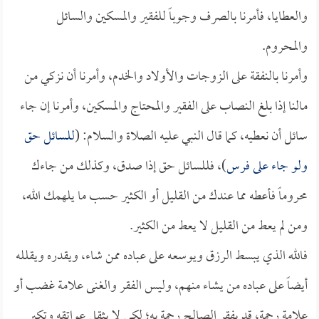
والعطايا، فأمرنا بالصرف وجوباً للفقير والمسكين والسائل
والمحروم.
وأمرنا بالنفقة على الزوجات والأولاد والخدم، وأمرنا أن نزكي من
مالنا إذا بلغ النصاب على الفقير والمحتاج والمسكين، وأمرنا إن جاء
سائل أن نعطيه، كما قال النبي عليه الصلاة والسلام: (
للسائل حق
ولو جاء على فرس
)، فللسائل حق إذا صدق، وكذلك من جاءك
محروماً فأعطه مما عندك من القليل أو الكثير حسب ما يلهمك الله،
ومن لم يعط من القليل لا يعط من الكثير.
فالله الذي يبسط الرزق ويوسعه على عباده ممن شاء، ويقدره ويقلله
أيضاً على عباده من يشاء منهم، وليس الفقر والغنى علامة غضب أو
علامة رحمة، قد يفقر الصالح رحمة به؛ لكي لا يثقل عواتقه وتكبر