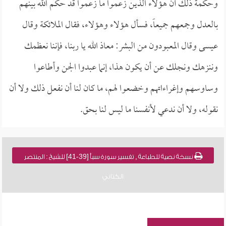
وحكمة ذلك أن هؤلاء الذين زعموا ما زعموا قد حكم الله بينهم
بالعدل وجمعهم جميعاً، فسأل هؤلاء وهؤلاء، فقال الملائكة وقال
عيسى وقال المعبودون من البشر: معاذ الله يا ربنا، فإننا نعظمك
وننزهك ونجلك عن أن يكون هذا، إنما عبدوا الجن وأطاعوا
وساوسهم وإغراءاتهم وخضعوا لهم، ما كان لنا أن نفعل ذلك ولا أن
نقوله، ولا أن ندعي لأنفسنا ما ليس لنا بحق.
نسخة نصية للطباعة , تفسير سورة سبأ [39-41] للشيخ : المنتصر
الكتاني