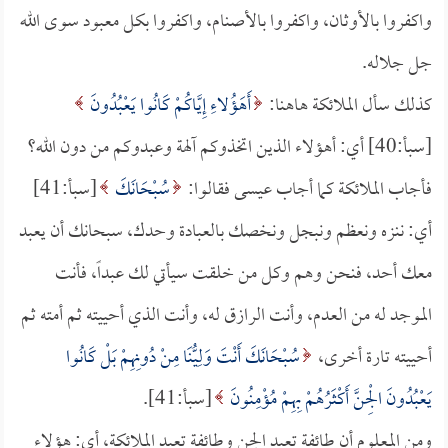
واكفروا بالأوثان، واكفروا بالأصنام، واكفروا بكل معبود سوى الله
جل جلاله.
كذلك سأل الملائكة هاهنا:
أَهَؤُلاءِ إِيَّاكُمْ كَانُوا يَعْبُدُونَ
[سبأ:40] أي: أهؤلاء الذين اتخذوكم آلهة وعبدوكم من دون الله؟
فأجاب الملائكة كما أجاب عيسى فقالوا:
سُبْحَانَكَ
[سبأ:41]
أي: ننزه ونعظم ونبجل ونخصك بالعبادة وحدك، سبحانك أن يعبد
معك أحد، فنحن وهم وكل من خلقت سيأتي لك عبداً، فأنت
الموجد له من العدم، وأنت الرازق له، وأنت الذي أحييته ثم أمته ثم
أحييته تارة أخرى،
سُبْحَانَكَ أَنْتَ وَلِيُّنَا مِنْ دُونِهِمْ بَلْ كَانُوا
يَعْبُدُونَ الْجِنَّ أَكْثَرُهُمْ بِهِمْ مُؤْمِنُونَ
[سبأ:41].
ومن المعلوم أن طائفة تعبد الجن وطائفة تعبد الملائكة، أي: هؤلاء