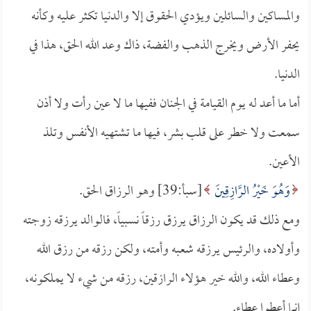
والمساكين والسائلين ويؤدي الحقوق إلا والدنيا تكثر عليه وكأنه
يحفر الأرض ويخرج الذهب والفضة، ذاك وعد الله الحق، هذا في
الدنيا.
أما ما أعد له يوم القيامة في الجنان ففيها ما لا عين رأت ولا أذن
سمعت ولا خطر على قلب بشر، فيها ما تشتهيه الأنفس وتلذ
الأعين.
وَهُوَ خَيْرُ الرَّازِقِينَ
[سبأ:39] وهو الرزاق الحق.
ومع ذلك قد يكون الرزاق يرزق رزقاً نسبياً، فالوالد يرزقه زوجته
وأولاده، والرئيس يرزقه شعبه وأمته، ولكن رزقه من رزق الله
وعطاء الله، والله خير هؤلاء الرازقين، رزقه من شيء لا يملكونه،
إنما أعطوا عطاء.