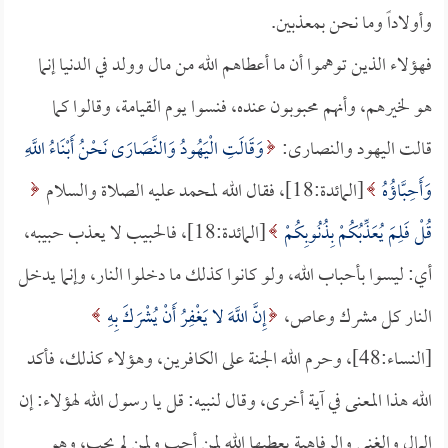
وأولاداً وما نحن بمعذبين.
فهؤلاء الذين توهموا أن ما أعطاهم الله من مال وولد في الدنيا إنما
هو لخيرهم، وأنهم محبوبون عنده، فنسوا يوم القيامة، وقالوا كما
قالت اليهود والنصارى:
وَقَالَتِ الْيَهُودُ وَالنَّصَارَى نَحْنُ أَبْنَاءُ اللَّهِ
وَأَحِبَّاؤُهُ
[المائدة:18]، فقال الله لمحمد عليه الصلاة والسلام
قُلْ فَلِمَ يُعَذِّبُكُمْ بِذُنُوبِكُمْ
[المائدة:18]، فالحبيب لا يعذب حبيبه،
أي: ليسوا بأحباب الله، ولو كانوا كذلك ما دخلوا النار، وإنما يدخل
النار كل مشرك وعاص،
إِنَّ اللَّهَ لا يَغْفِرُ أَنْ يُشْرَكَ بِهِ
[النساء:48]، وحرم الله الجنة على الكافرين، وهؤلاء كذلك، فأكد
الله هذا المعنى في آية أخرى، وقال لنبيه: قل يا رسول الله لهؤلاء: إن
المال والغنى والرفاهية يعطيها الله لمن أحب ولمن لم يحب، وهو