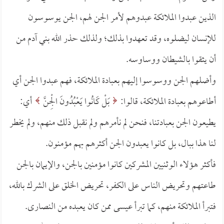
الذين عبدوا الملائكة عبدوهم لأمر الجن لهم، الجن يوسوسون
للإنسان ليضلوه، وقد تعهدوا بذلك؛ ولذلك حذر الله بني آدم من
أن يثقوا بالشيطان ووساوسه.
وأضلهم الجن ووسوسوا إليهم بعبادة الملائكة، فهم عبدوا الجن أي
أطاعوهم بعبادة الملائكة، قالوا:
بَلْ كَانُوا يَعْبُدُونَ الْجِنَّ
أي:
يطيعون الجن بعبادتنا، فنحن لم نأمرهم ولم نقبل ذلك منهم، ولم يخطر
لنا هذا ببال، بل كانوا يعبدون الجن أكثرهم بهم مؤمنون.
فأكثر هؤلاء الوثنيين المشركين كانوا مؤمنين بالجن، والإيمان بالجن
طاعتهم وتحريض الناس على الكفر، تحريض الخلق على الشرك بالله،
فتبرأ الملائكة منهم، كما تبرأ عيسى ممن كان يعبده من النصارى.