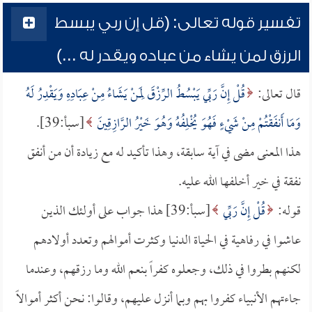
تفسير قوله تعالى: (قل إن ربي يبسط
الرزق لمن يشاء من عباده ويقدر له ...)
قال تعالى:
قُلْ إِنَّ رَبِّي يَبْسُطُ الرِّزْقَ لِمَنْ يَشَاءُ مِنْ عِبَادِهِ وَيَقْدِرُ لَهُ
وَمَا أَنفَقْتُمْ مِنْ شَيْءٍ فَهُوَ يُخْلِفُهُ وَهُوَ خَيْرُ الرَّازِقِينَ
[سبأ:39].
هذا المعنى مضى في آية سابقة، وهذا تأكيد له مع زيادة أن من أنفق
نفقة في خير أخلفها الله عليه.
قوله:
قُلْ إِنَّ رَبِّي
[سبأ:39] هذا جواب على أولئك الذين
عاشوا في رفاهية في الحياة الدنيا وكثرت أموالهم وتعدد أولادهم
لكنهم بطروا في ذلك، وجعلوه كفراً بنعم الله وما رزقهم، وعندما
جاءتهم الأنبياء كفروا بهم وبما أنزل عليهم، وقالوا: نحن أكثر أموالاً