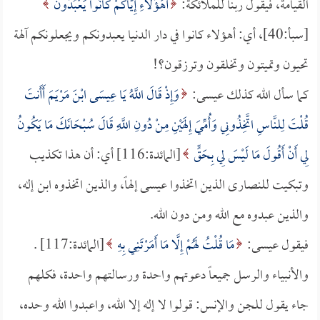
القيامة، فيقول ربنا للملائكة:
أَهَؤُلاءِ إِيَّاكُمْ كَانُوا يَعْبُدُونَ
[سبأ:40]، أي: أهؤلاء كانوا في دار الدنيا يعبدونكم ويجعلونكم آلهة
تحيون وتميتون وتخلقون وترزقون؟!
كما سأل الله كذلك عيسى:
وَإِذْ قَالَ اللَّهُ يَا عِيسَى ابْنَ مَرْيَمَ أَأَنتَ
قُلْتَ لِلنَّاسِ اتَّخِذُونِي وَأُمِّيَ إِلَهَيْنِ مِنْ دُونِ اللَّهِ قَالَ سُبْحَانَكَ مَا يَكُونُ
لِي أَنْ أَقُولَ مَا لَيْسَ لِي بِحَقٍّ
[المائدة:116] أي: أن هذا تكذيب
وتبكيت للنصارى الذين اتخذوا عيسى إلهاً، والذين اتخذوه ابن إله،
والذين عبدوه مع الله ومن دون الله.
فيقول عيسى:
مَا قُلْتُ لَهُمْ إِلَّا مَا أَمَرْتَنِي بِهِ
[المائدة:117] .
والأنبياء والرسل جميعاً دعوتهم واحدة ورسالتهم واحدة، فكلهم
جاء يقول للجن والإنس: قولوا لا إله إلا الله، واعبدوا الله وحده،