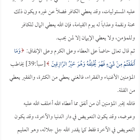
عليه المسئوليات، وقد يعطي الكافر فضلاً عن غيره ويكون ذلك
محنة ونقمة وعذاباً له يوم القيامة، فإن الله يعطي المال للكافر
وللمؤمن، ولا يعطي الإيمان إلا لمن يحب.
ثم قال تعالى حاضاً على العطاء وعلى الكرم وعلى الإنفاق:
وَمَا
أَنفَقْتُمْ مِنْ شَيْءٍ فَهُوَ يُخْلِفُهُ وَهُوَ خَيْرُ الرَّازِقِينَ
[سبأ:39] يخاطب
المؤمنين الأغنياء والفقراء، فالغني يعطي من الكثرة، والفقير يعطي
من القلة.
فالله يخبر المؤمنين أن من أنفق مما أعطاه الله أخلف الله عليه
وعوضه، وقد يكون التعويض في دار الدنيا والآخرة، وقد يكون
التعويض في الآخرة فقط كما يقدر الله جل جلاله، وهو العليم