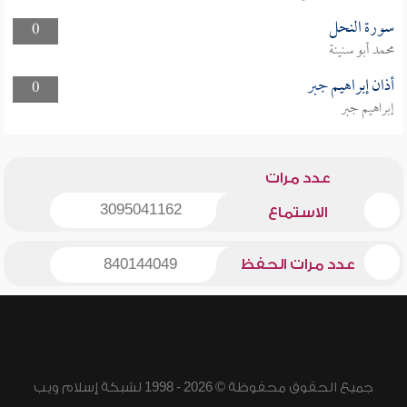
سورة النحل
0
محمد أبو سنينة
أذان إبراهيم جبر
0
إبراهيم جبر
عدد مرات
3095041162
الاستماع
عدد مرات الحفظ
840144049
جميع الحقوق محفوظة © 2026 - 1998 لشبكة إسلام ويب