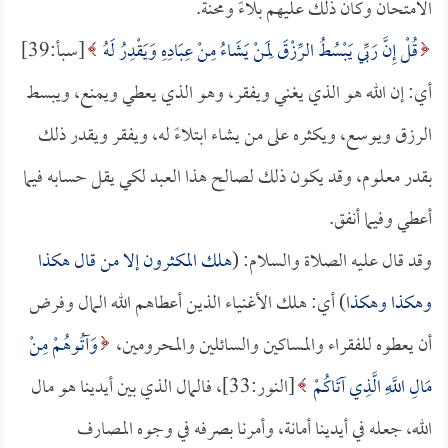
الامتحان وكان ذلك عليهم بلاءً ومحنة.
قُلْ إِنَّ رَبِّي يَبْسُطُ الرِّزْقَ لِمَنْ يَشَاءُ مِنْ عِبَادِهِ وَيَقْدِرُ لَهُ
[سبأ:39]
أي: إن الله هو الذي يغني ويفقر، وهو الذي يعطي ويمنع، ويبسط
الرزق ويوسع، ويكثره على من يشاء ابتلاءً له، ويفقر ويقدر ذلك
بقدر معلوم، وقد يكون ذلك لصالح هذا العبد لكي يقل حسابه فيما
أعطي وفيما أنفق.
وقد قال عليه الصلاة والسلام: (
هلك المكثرون إلا من قال هكذا
وهكذا وهكذا
) أي: هلك الأغنياء الذين أعطاهم الله المال وفرض
أن يعطوه للفقراء والمساكين والسائلين والمحرومين،
وَآتُوهُمْ مِنْ
مَالِ اللَّهِ الَّذِي آتَاكُمْ
[النور:33]، فالمال الذي بين أيدينا هو مال
الله، جعله في أيدينا أمانة، وأمرنا بصرفه في وجوه المصارف