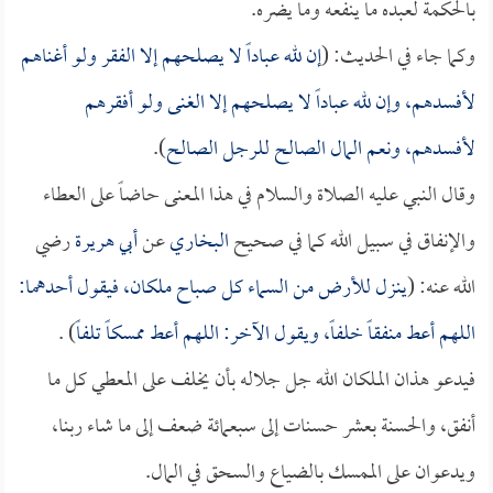
بالحكمة لعبده ما ينفعه وما يضره.
وكما جاء في الحديث: (
إن لله عباداً لا يصلحهم إلا الفقر ولو أغناهم
لأفسدهم، وإن لله عباداً لا يصلحهم إلا الغنى ولو أفقرهم
لأفسدهم، ونعم المال الصالح للرجل الصالح
).
وقال النبي عليه الصلاة والسلام في هذا المعنى حاضاً على العطاء
والإنفاق في سبيل الله كما في صحيح
البخاري
عن
أبي هريرة
رضي
الله عنه: (
ينزل للأرض من السماء كل صباح ملكان، فيقول أحدهما:
اللهم أعط منفقاً خلفاً، ويقول الآخر: اللهم أعط ممسكاً تلفاً
) .
فيدعو هذان الملكان الله جل جلاله بأن يخلف على المعطي كل ما
أنفق، والحسنة بعشر حسنات إلى سبعمائة ضعف إلى ما شاء ربنا،
ويدعوان على الممسك بالضياع والسحق في المال.