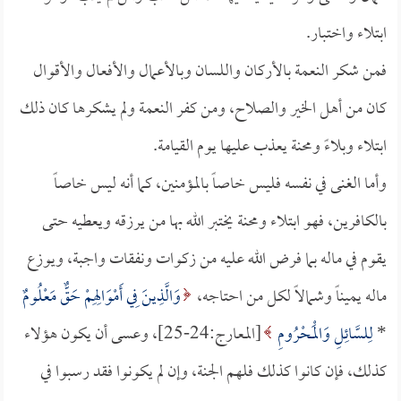
ابتلاء واختبار.
فمن شكر النعمة بالأركان واللسان وبالأعمال والأفعال والأقوال
كان من أهل الخير والصلاح، ومن كفر النعمة ولم يشكرها كان ذلك
ابتلاء وبلاءً ومحنة يعذب عليها يوم القيامة.
وأما الغنى في نفسه فليس خاصاً بالمؤمنين، كما أنه ليس خاصاً
بالكافرين، فهو ابتلاء ومحنة يختبر الله بها من يرزقه ويعطيه حتى
يقوم في ماله بما فرض الله عليه من زكوات ونفقات واجبة، ويوزع
ماله يميناً وشمالاً لكل من احتاجه،
وَالَّذِينَ فِي أَمْوَالِهِمْ حَقٌّ مَعْلُومٌ
*
لِلسَّائِلِ وَالْمَحْرُومِ
[المعارج:24-25]، وعسى أن يكون هؤلاء
كذلك، فإن كانوا كذلك فلهم الجنة، وإن لم يكونوا فقد رسبوا في