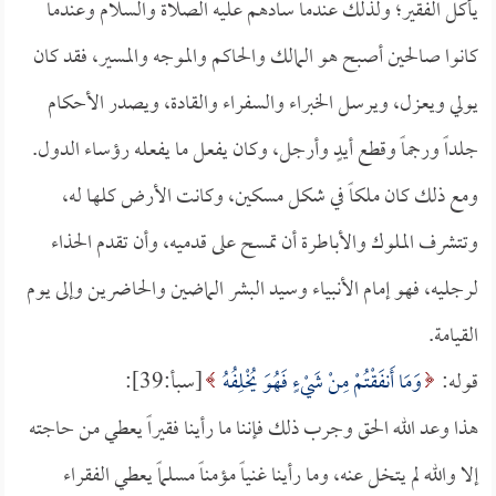
يأكل الفقير؛ ولذلك عندما سادهم عليه الصلاة والسلام وعندما
كانوا صالحين أصبح هو المالك والحاكم والموجه والمسير، فقد كان
يولي ويعزل، ويرسل الخبراء والسفراء والقادة، ويصدر الأحكام
جلداً ورجماً وقطع أيدٍ وأرجل، وكان يفعل ما يفعله رؤساء الدول.
ومع ذلك كان ملكاً في شكل مسكين، وكانت الأرض كلها له،
وتتشرف الملوك والأباطرة أن تمسح على قدميه، وأن تقدم الحذاء
لرجليه، فهو إمام الأنبياء وسيد البشر الماضين والحاضرين وإلى يوم
القيامة.
قوله:
وَمَا أَنفَقْتُمْ مِنْ شَيْءٍ فَهُوَ يُخْلِفُهُ
[سبأ:39]:
هذا وعد الله الحق وجرب ذلك فإننا ما رأينا فقيراً يعطي من حاجته
إلا والله لم يتخل عنه، وما رأينا غنياً مؤمناً مسلماً يعطي الفقراء