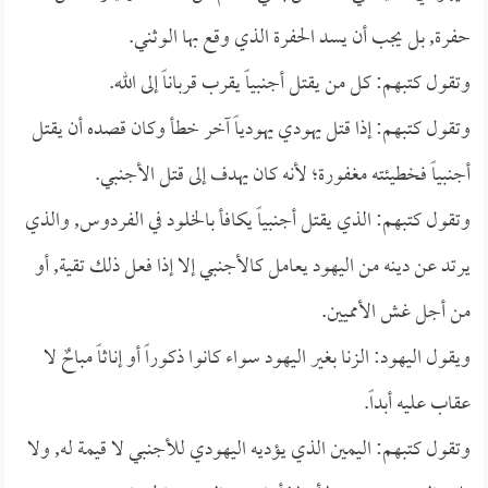
حفرة, بل يجب أن يسد الحفرة الذي وقع بها الوثني.
وتقول كتبهم: كل من يقتل أجنبياً يقرب قرباناً إلى الله.
وتقول كتبهم: إذا قتل يهودي يهودياً آخر خطأ وكان قصده أن يقتل
أجنبياً فخطيئته مغفورة؛ لأنه كان يهدف إلى قتل الأجنبي.
وتقول كتبهم: الذي يقتل أجنبياً يكافأ بالخلود في الفردوس, والذي
يرتد عن دينه من اليهود يعامل كالأجنبي إلا إذا فعل ذلك تقية, أو
من أجل غش الأمميين.
ويقول اليهود: الزنا بغير اليهود سواء كانوا ذكوراً أو إناثاً مباحٌ لا
عقاب عليه أبداً.
وتقول كتبهم: اليمين الذي يؤديه اليهودي للأجنبي لا قيمة له, ولا