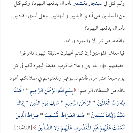
وكم قتل في
سينجار
بـ
كشمير
بأموال يدفعها اليهود؟ وكم قتل
من المسلمين على أيدي البابيين والبهائيين, وعلى أيدي القاديين,
بأموال يدفعها اليهود؟
والله ما من شر إلا واليهود وراءه.
فيا معاشر المؤمنين! إن كنتم تجهلون حقيقة اليهود فاعرفوا
حقيقتهم, فإن الله جل وعلا قد قرب حقيقة اليهود لكم في كل
يوم سبعة عشر مرة, فأنتم تسبونهم وتلعنونهم في صلاتكم, أعوذ
بالله من الشيطان الرجيم:
بِسْمِ اللَّهِ الرَّحْمَنِ الرَّحِيمِ
*
الْحَمْدُ
لِلَّهِ رَبِّ الْعَالَمِينَ
*
الرَّحْمَنِ الرَّحِيمِ
*
مَالِكِ يَوْمِ الدِّينِ
*
إِيَّاكَ
نَعْبُدُ وَإِيَّاكَ نَسْتَعِينُ
*
اهْدِنَا الصِّرَاطَ الْمُسْتَقِيمَ
*
صِرَاطَ الَّذِينَ
أَنْعَمْتَ عَلَيْهِمْ غَيْرِ الْمَغْضُوبِ عَلَيْهِمْ وَلا الضَّالِّينَ
[الفاتحة:1-