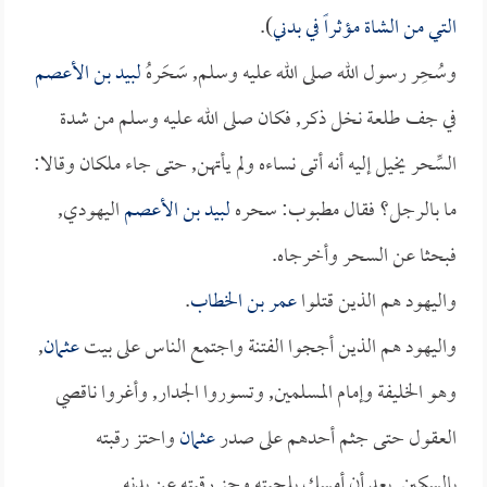
التي من الشاة مؤثراً في بدني
).
وسُحِر رسول الله صلى الله عليه وسلم, سَحَرهُ
لبيد بن الأعصم
في جف طلعة نخل ذكر, فكان صلى الله عليه وسلم من شدة
السِّحر يخيل إليه أنه أتى نساءه ولم يأتهن, حتى جاء ملكان وقالا:
ما بالرجل؟ فقال مطبوب: سحره
لبيد بن الأعصم
اليهودي,
فبحثا عن السحر وأخرجاه.
واليهود هم الذين قتلوا
عمر بن الخطاب
.
واليهود هم الذين أججوا الفتنة واجتمع الناس على بيت
عثمان
,
وهو الخليفة وإمام المسلمين, وتسوروا الجدار, وأغروا ناقصي
العقول حتى جثم أحدهم على صدر
عثمان
واحتز رقبته
بالسكين, بعد أن أمسك بلحيته وجز رقبته عن بدنه.