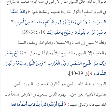
قالوا: إن الله خلق السماوات والأرض في ستة أيام؛ فتعب فاستراح
في اليوم السابع! فأنزل الله رداً عليهم وتبكيتاً لهم:
وَلَقَدْ خَلَقْنَا
السَّمَوَاتِ وَالأَرْضَ وَمَا بَيْنَهُمَا فِي سِتَّةِ أَيَّامٍ وَمَا مَسَّنَا مِنْ لُغُوبٍ
*
فَاصْبِرْ عَلَى مَا يَقُولُونَ وَسَبِّحْ بِحَمْدِ رَبِّكَ
[ق:38-39].
والله لا سبيل إلى العزة والاستعلاء والكرامة, ومضاء السنة
والعقيدة إلا بالصبر, والتسبيح ليلاً ونهاراً قال تعالى:
وَسَبِّحْ بِحَمْدِ
رَبِّكَ قَبْلَ طُلُوعِ الشَّمْسِ وَقَبْلَ الْغُرُوبِ
*
وَمِنْ اللَّيْلِ فَسَبِّحْهُ وَأَدْبَارَ
السُّجُودِ
[ق:39-40].
اليهود -يا عباد الله- الذين هم أكَّالون للسحت.. اليهود الذين
يقتلون الأنبياء بغير حق.. اليهود الذين يسعون في الأرض فساداً قال
الله سبحانه وتعالى عنهم:
كُلَّمَا أَوْقَدُوا نَاراً لِلْحَرْبِ أَطْفَأَهَا اللَّهُ