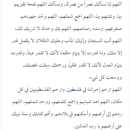
اللهم إنا نسألك نصراً من نصرك, ونسألك اللهم نفحة تقويهم
بها, وتثبتهم بها، اللهم اجمع شملهم، اللهم وحّد جهودهم
صفوفهم, وسدد رصاصهم, اللهم بك وحدك لا شريك لك،
اللهم أنت المستعان وإليك المآب وعليك التكلان لا يكمل قدر
إلا منك, وما قدرت إلا بتمام حكمة لأنك لا تقدر عبثاً, وقدرت
بتمام العدل لأنك لا تقدر ظلماً, ورحمتك سبقت غضبك,
ووسعت كل شيء.
اللهم ارحم إخواننا في
فلسطين
, وارحم الفلسطينيين في كل
مكان، اللهم اهد شبابهم واجمع كلمتهم, ووحد شملهم، اللهم
ردهم إلى أرضهم وأسكنهم في بلادهم, وأقم كتابك وسنة نبيك
على أرضهم يا رب العالمين.