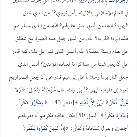
وَيُخَوِّفُونَكَ بِالَّذِينَ مِنْ دُونِهِ
[الزمر:36] هل يخوف المسلمين
في العالم الإسلامي بثلاثمائة رأس نووي؟! من الذي خلق
اليهود؟ الله، من الذي خلق عقولهم؟ الله، من الذي سخَّر لهم
هذه المادة الذرية؟ الله, من الذي جعل هذه الصواريخ تنطلق
على نظام وسنة عملية؟ الله, أليس الذي قدر على ذلك كله قادر
على أن يغير شيئاً من هذا كرامة لعباده المؤمنين؟ أليس الذي
جعل النار برداً وسلاماً على إبراهيم قادر على أن يجعل الصواريخ
تعود إلى قلوب اليهود؟! بلى والله, قال سُبْحَانَهُ وَتَعَالَى:
وَلا
يَحِيقُ الْمَكْرُ السَّيِّئُ إِلاَّ بِأَهْلِهِ
[فاطر:43]..
وَمَكَرُوا مَكْراً
وَمَكَرْنَا مَكْراً
[النمل:50] فكان عاقبة مكرهم أنا دمرناهم
أجمعين, ويقول سُبْحَانَهُ وَتَعَالَى:
إِنَّ الَّذِينَ كَفَرُوا يُنْفِقُونَ