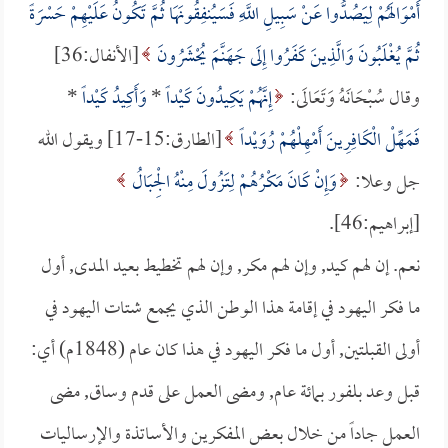
أَمْوَالَهُمْ لِيَصُدُّوا عَنْ سَبِيلِ اللَّهِ فَسَيُنفِقُونَهَا ثُمَّ تَكُونُ عَلَيْهِمْ حَسْرَةً
ثُمَّ يُغْلَبُونَ وَالَّذِينَ كَفَرُوا إِلَى جَهَنَّمَ يُحْشَرُونَ
[الأنفال:36]
وقال سُبْحَانَهُ وَتَعَالَى:
إِنَّهُمْ يَكِيدُونَ كَيْداً
*
وَأَكِيدُ كَيْداً
*
فَمَهِّلْ الْكَافِرِينَ أَمْهِلْهُمْ رُوَيْداً
[الطارق:15-17] ويقول الله
جل وعلا:
وَإِنْ كَانَ مَكْرُهُمْ لِتَزُولَ مِنْهُ الْجِبَالُ
[إبراهيم:46].
نعم. إن لهم كيد, وإن لهم مكر, وإن لهم تخطيط بعيد المدى, أول
ما فكر اليهود في إقامة هذا الوطن الذي يجمع شتات اليهود في
أولى القبلتين, أول ما فكر اليهود في هذا كان عام (1848م) أي:
قبل وعد بلفور بمائة عام, ومضى العمل على قدم وساق, مضى
العمل جاداً من خلال بعض المفكرين والأساتذة والإرساليات