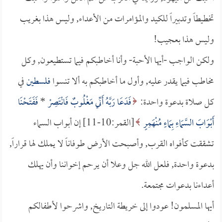
تخطيطاً وتدبيراً للكيد والمؤامرات من الأعداء, وليس هذا بغريب
وليس هذا بعجيب!
ولكن الواجب -أيها الأحبة- وأنا أخاطبكم فيما تستطيعون, وكل
مخاطب فيما يقدر عليه, وأول ما أخاطبكم به ألا تنسوا
فلسطين
في
كل صلاة بدعوة واحدة:
فَدَعَا رَبَّهُ أَنِّي مَغْلُوبٌ فَانْتَصِرْ
*
فَفَتَحْنَا
أَبْوَابَ السَّمَاءِ بِمَاءٍ مُنْهَمِرٍ
[القمر:10-11] إن أبواب السماء
تشققت كأفواه القرب, وأصبحت الأرض طوفاناً لا يملك لها قراراً,
بدعوة واحدة, فلعل الله جل وعلا أن يرحم إخواننا وأن يهلك
أعداءنا بدعوات مجتمعة.
أيها المسلمون! عودوا إلى خريطة التاريخ, واشرحوا لأطفالكم