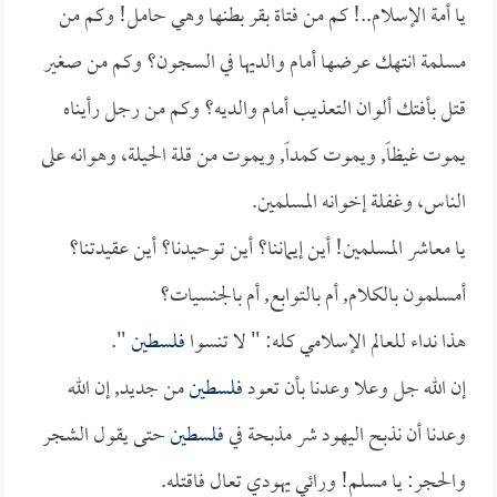
يا أمة الإسلام..! كم من فتاة بقر بطنها وهي حامل! وكم من
مسلمة انتهك عرضها أمام والديها في السجون؟ وكم من صغير
قتل بأفتك ألوان التعذيب أمام والديه؟ وكم من رجل رأيناه
يموت غيظاً, ويموت كمداً, ويموت من قلة الحيلة، وهوانه على
الناس، وغفلة إخوانه المسلمين.
يا معاشر المسلمين! أين إيماننا؟ أين توحيدنا؟ أين عقيدتنا؟
أمسلمون بالكلام, أم بالتوابع, أم بالجنسيات؟
هذا نداء للعالم الإسلامي كله: " لا تنسوا
فلسطين
".
إن الله جل وعلا وعدنا بأن تعود
فلسطين
من جديد, إن الله
وعدنا أن نذبح اليهود شر مذبحة في
فلسطين
حتى يقول الشجر
والحجر: يا مسلم! ورائي يهودي تعال فاقتله.