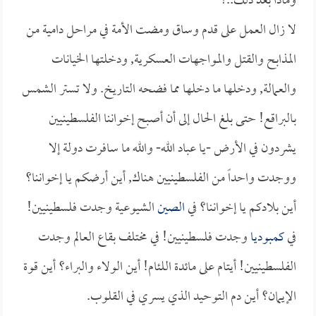
وماذا بعد ذلك..؟
لا زال العمل على قدم وساق ومضت الأمة في مراحل دامية من
المذابح والقتل والمواجهات العسكرية, ودخلتها الخيانات
والعمالة, ودخلها ما دخلها مما فضحه التاريخ. ولا تستر الشمس
بالبراقع! حتى بلغ الحال إلى أن أصبح إخواننا الفلسطينيين
يشردون في الأرض -يا عباد الله- والله ما سافرت دولة إلا
ووجدت واحداً من الفلسطينيين هناك, أين أرضكم يا إخواننا؟
أين بلادكم يا إخواننا؟ في
الصين
الشيوعية وجدت فلسطينيين!
في
كمبوديا
وجدت فلسطينيين! في مختلف بقاع العالم وجدت
الفلسطينيين! أيتام على مائدة اللئام! أين الولاء والبراء؟ أين قوة
الإيمان؟ أين دم التوحيد الذي يسري في القلوب.