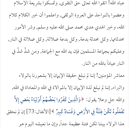
عباد الله! اتقوا الله تعالى حق التقوى, وتمسكوا بشريعة الإسلام
وعضوا بالنواجذ على العروة الوثقى, واعلموا أن خير الكلام كلام
الله، وخير الهدي هدي محمد صلى الله عليه وسلم, وشر الأمور
محدثاتها, وكل محدثة بدعة, وكل بدعة ضلالة, وكل ضلالة في النار,
وعليكم بجماعة المسلمين فإن يد الله مع الجماعة, ومن شذَّ شذَّ في
النار عياذاً بالله من النار.
معاشر المؤمنين! إننا لم نبلغ حقيقة الإيمان إلا بشعورنا بالولاء
والبراء, إننا لم نبلغ لذة الإيمان إلا بالموالاة في الله والمعاداة في الله,
والله جل وعلا يقول:
وَالَّذِينَ كَفَرُوا بَعْضُهُمْ أَوْلِيَاءُ بَعْضٍ إِلاَّ
تَفْعَلُوهُ تَكُنْ فِتْنَةٌ فِي الأَرْضِ وَفَسَادٌ كَبِيرٌ
[الأنفال:73] إن لم نحقق
هذا الولاء بيننا تكن فتنة عظيمة جداً, وإن ما نعيشه اليوم هو