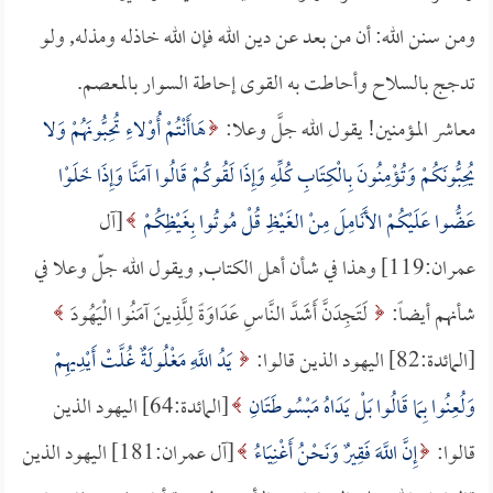
ومن سنن الله: أن من بعد عن دين الله فإن الله خاذله ومذله, ولو
تدجج بالسلاح وأحاطت به القوى إحاطة السوار بالمعصم.
معاشر المؤمنين! يقول الله جلَّ وعلا:
هَاأَنْتُمْ أُوْلاءِ تُحِبُّونَهُمْ وَلا
يُحِبُّونَكُمْ وَتُؤْمِنُونَ بِالْكِتَابِ كُلِّهِ وَإِذَا لَقُوكُمْ قَالُوا آمَنَّا وَإِذَا خَلَوْا
عَضُّوا عَلَيْكُمْ الأَنَامِلَ مِنْ الغَيْظِ قُلْ مُوتُوا بِغَيْظِكُمْ
[آل
عمران:119] وهذا في شأن أهل الكتاب, ويقول الله جلّ وعلا في
شأنهم أيضاً:
لَتَجِدَنَّ أَشَدَّ النَّاسِ عَدَاوَةً لِلَّذِينَ آمَنُوا الْيَهُودَ
[المائدة:82] اليهود الذين قالوا:
يَدُ اللَّهِ مَغْلُولَةٌ غُلَّتْ أَيْدِيهِمْ
وَلُعِنُوا بِمَا قَالُوا بَلْ يَدَاهُ مَبْسُوطَتَانِ
[المائدة:64] اليهود الذين
قالوا:
إِنَّ اللَّهَ فَقِيرٌ وَنَحْنُ أَغْنِيَاءُ
[آل عمران:181] اليهود الذين