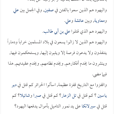
واليهود هم الذين سعوا بالفتن في
صفين
, وفي الجمل بين
علي
و
معاوية
, وبين
عائشة
و
علي
.
واليهود هم الذي قتلوا
علي بن أبي طالب
.
واليهود هم الذين لا زالوا يسعون في بلاد المسلمين خراباً ودماراً
يتنفذون ولا يدعون فرصة إلا ويثبون إليها, ويستحكمون فيها,
وينشرون ما يخدم أفكارهم, ويخدم نظامهم, ويخدم عقيدتهم, هذا
فيما مضى.
واقفزوا مع التاريخ قفزة عظيمة, اسألوا الحرائر كم قتل في
دير
ياسين
؟ كم قتل في
تل الزعتر
؟ كم قتل في
صبرا
و
شاتيلا
؟ كم
قتل في
سيرلانكا
على يد نمور التاميل بأموال يدفعها اليهود؟