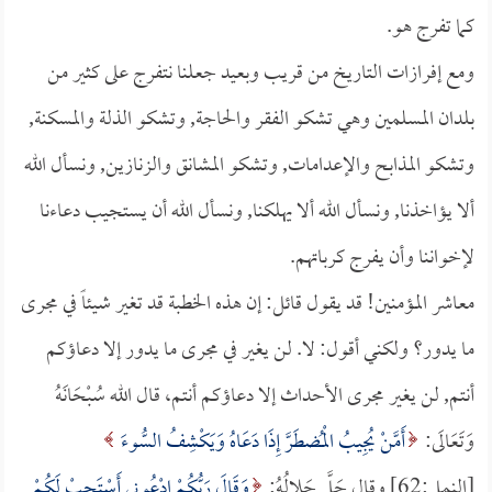
كما تفرج هو.
ومع إفرازات التاريخ من قريب وبعيد جعلنا نتفرج على كثير من
بلدان المسلمين وهي تشكو الفقر والحاجة, وتشكو الذلة والمسكنة,
وتشكو المذابح والإعدامات, وتشكو المشانق والزنازين, ونسأل الله
ألا يؤاخذنا, ونسأل الله ألا يهلكنا, ونسأل الله أن يستجيب دعاءنا
لإخواننا وأن يفرج كرباتهم.
معاشر المؤمنين! قد يقول قائل: إن هذه الخطبة قد تغير شيئاً في مجرى
ما يدور؟ ولكني أقول: لا. لن يغير في مجرى ما يدور إلا دعاؤكم
أنتم, لن يغير مجرى الأحداث إلا دعاؤكم أنتم، قال الله سُبْحَانَهُ
وَتَعَالَى:
أَمَّنْ يُجِيبُ الْمُضطَرَّ إِذَا دَعَاهُ وَيَكْشِفُ السُّوءَ
[النمل:62] وقال جَلَّ جَلالُهُ:
وَقَالَ رَبُّكُمْ ادْعُونِي أَسْتَجِبْ لَكُمْ