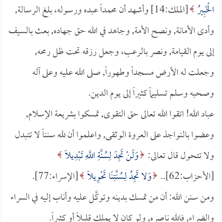
الْخَبِيرُ
[الملك:14] وأشهد أن محمداً عبده ورسوله، بلغ الرسالة,
وأدى الأمانة, ونصح الأمة, وجاهد في الله حق جهاده, بعث بالسيف
إلى يوم القيامة, ونصر بالرعب، وجعل رزقه تحت ظل رمحه,
وجعلت له الأرض مسجداً وطهوراً, صلى الله عليه وعلى آله
وصحبه وسلم تسليماً كثيراً إلى يوم الدين.
عباد الله! اتقوا الله تعالى حق التقوى, تمسكوا بشريعة الإسلام,
وعضوا بالنواجذ على العروة الوثقى, واعلموا أن لله سنناً لا تتبدل
ولا تتحول قال تعالى:
وَلَنْ تَجِدَ لِسُنَّةِ اللَّهِ تَبْدِيلاً
[الأحزاب:62]..
وَلا تَجِدُ لِسُنَّتِنَا تَحْوِيلاً
[الإسراء:77].
ومن سنن الله: أن من تمسك بدينه وتوكَّل عليه وأناب إليه في السراء
والضراء, فالله ناصره, ولو كان لا يملك قليلاً أو كثيراً.