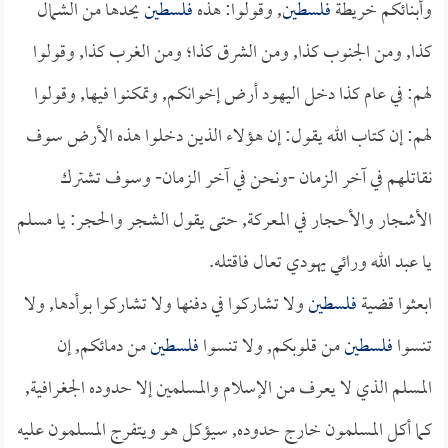
وأبنائكم خريطة
فلسطين
, وقولوا: هذه
فلسطين
يحدها من الشمال
كذا, ومن الجنوب كذا, ومن الشرق كذا؛ ومن الغرب كذا, وقولوا
لهم: في عام كذا دخل اليهود أرض إخوانكم, وتمكنوا فيها, وقولوا
لهم: إن كتاب الله يقول: إن هؤلاء الذين دخلوا هذه الأرض سوف
نقاتلهم في آخر الزمان -ونحن في آخر الزمان- وسوف تشترك
الأشجار والأحجار في المعركة, حتى يقول الشجر والحجر: يا مسلم
يا عبد الله ورائي يهودي تعال فاقتله.
ابعثوا قضية
فلسطين
ولا تشاركوا في دفنها ولا تشاركوا بوأدها, ولا
تنسوا
فلسطين
من قلوبكم, ولا تنسوا
فلسطين
من دمائكم, إن
المسلم الذي لا يعرف من الإسلام والمسلمين إلا حدوده الجغرافية,
كما أكل المسلمون خارج حدوده, سيؤكل هو ويتفرج المسلمون عليه