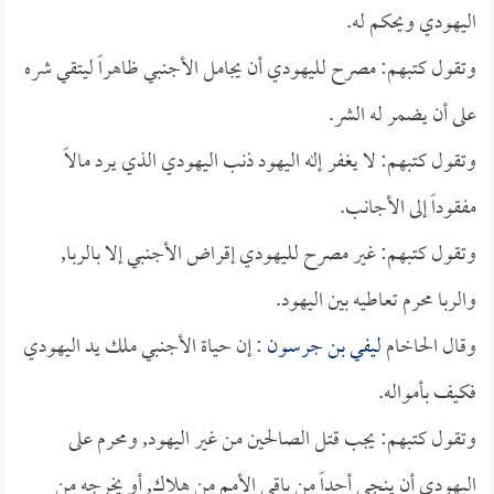
اليهودي ويحكم له.
وتقول كتبهم: مصرح لليهودي أن يجامل الأجنبي ظاهراً ليتقي شره
على أن يضمر له الشر.
وتقول كتبهم: لا يغفر إله اليهود ذنب اليهودي الذي يرد مالاً
مفقوداً إلى الأجانب.
وتقول كتبهم: غير مصرح لليهودي إقراض الأجنبي إلا بالربا,
والربا محرم تعاطيه بين اليهود.
وقال الحاخام
ليفي بن جرسون
: إن حياة الأجنبي ملك يد اليهودي
فكيف بأمواله.
وتقول كتبهم: يجب قتل الصالحين من غير اليهود, ومحرم على
اليهودي أن ينجي أحداً من باقي الأمم من هلاك, أو يخرجه من