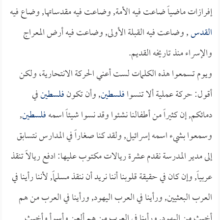
إفرازات ماضياً ضاعت فيه الأمة, وضاعت فيه مقدساتها, وضاع فيه
القدس
, وضاعت فيه القبلة الأولى, وضاعت فيه أرض المعراج
والإسراء منذ تاريخه القديم.
ويوم تسمعوا هذه الكلمات لست أعني الحركة الانتحارية، ولكن
أقول: حركة عملية ألا تنسوا
فلسطين
, وأن تكون
فلسطين
في
دمائكم, إن كثيراً من أطفالنا نشئوا وقد نسوا شيئاً اسمه
فلسطين
,
وسمعوا بشيء اسمه إسرائيل, ولقد كنا صغاراً في المدارس نتسابق
إلى مدير المدرسة نقدم عشرة ريالات مكتوب عليها: ادفع ريالاً تنقذ
عربياً, وإن كان في حقيقة قلوبنا أننا نريد أن ننقذ مسلماً, لأننا رأينا في
العرب البعثيين, ورأينا في العرب اليهود, ورأينا في العرب من هم
أخبث من اليهود, ورأينا في العرب من هم ألعن وأسوأ وأخبث