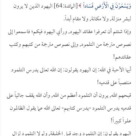
وَيَسْعَوْنَ فِي الْأَرْضِ فَسَاداً
[المائدة:64] اليهود الذين لا يرون
لبشر منزلة, ولا مكانة, ولا مقام أبداً.
وإذا شئتم أن تعرفوا عقائد اليهود, ورأي اليهود فيكم؛ فاسمعوا إلى
نصوص مترجمة من التلمود, وإلى نصوص مترجمة من كتبهم وكتب
عقائدهم!
أيها الأحبة في الله: إن اليهود يقولون: إن الله تعالى يدرس التلمود
منتصباً على قدميه!
قبحهم الله, يرون أن التلمود أعظم من الله, وأن الله يقف جاثياً على
قدميه يدرس التلمود -يدرس كتابهم- تعالى الله عما يقول الظالمون
علواً كبيراً!
اليهود يقولون: إن التلمود وجد قبل الخليقة, ولولا التلمود لزال