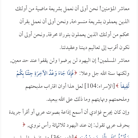
معاشر المؤمنين! نحن أولى أن نعمل بشريعة ماضية من أولئك
الذين يعملون بشريعة منسوخة, ونحن أولى أن نعمل بقرآن
محكم من أولئك الذين يعملون بتوراة محرفة, ونحن أولى أن
نكون أقرب إلى تعاليم ديننا وعقيدتنا.
معاشر المسلمين! إن اليهود لن يرضوا ولن يقفوا عند حد معين,
ولكنها سنة الله جل وعلا:
فَإِذَا جَاءَ وَعْدُ الآخِرَةِ جِئْنَا بِكُمْ
لَفِيفاً
[الإسراء:104] لعل هذا أوان اقتراب مذبحتهم
وملحمتهم ونهايتهم وما ذلك على الله ببعيد.
وإن كان يجرح فؤادي أن أسمع إذاعة بصوت عربي أو أقرأ جريدة
بحرف عربي تقول: إن عند اليهود ثلاثمائة رأس نووي,