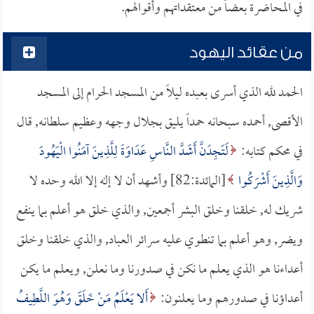
في المحاضرة بعضاً من معتقداتهم وأقوالهم.
من عقائد اليهود
الحمد لله الذي أسرى بعبده ليلاً من المسجد الحرام إلى المسجد
الأقصى, أحمده سبحانه حمداً يليق بجلال وجهه وعظيم سلطانه, قال
في محكم كتابه:
لَتَجِدَنَّ أَشَدَّ النَّاسِ عَدَاوَةً لِلَّذِينَ آمَنُوا الْيَهُودَ
وَالَّذِينَ أَشْرَكُوا
[المائدة:82] وأشهد أن لا إله إلا الله وحده لا
شريك له, خلقنا وخلق البشر أجمعين, والذي خلق هو أعلم بما ينفع
ويضر, وهو أعلم بما تنطوي عليه سرائر العباد, والذي خلقنا وخلق
أعداءنا هو الذي يعلم ما نكن في صدورنا وما نعلن, ويعلم ما يكن
أعداؤنا في صدورهم وما يعلنون:
أَلا يَعْلَمُ مَنْ خَلَقَ وَهُوَ اللَّطِيفُ