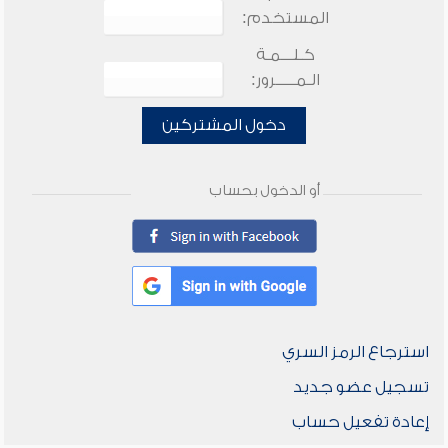
المستخدم:
كـلـــمـة
الـمـــــرور:
دخول المشتركين
أو الدخول بحساب
استرجاع الرمز السري
تسجيل عضو جديد
إعادة تفعيل حساب