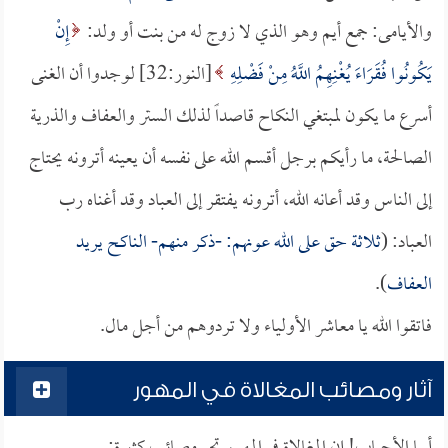
والأيامى: جمع أيم وهو الذي لا زوج له من بنت أو ولد:
إِنْ
يَكُونُوا فُقَرَاءَ يُغْنِهِمُ اللَّهُ مِنْ فَضْلِهِ
[النور:32] لوجدوا أن الغنى
أسرع ما يكون لمبتغي النكاح قاصداً لذلك الستر والعفاف والذرية
الصالحة، ما رأيكم برجل أقسم الله على نفسه أن يعينه أترونه يحتاج
إلى الناس وقد أعانه الله، أترونه يفتقر إلى العباد وقد أغناه رب
العباد: (
ثلاثة حق على الله عونهم: -ذكر منهم- الناكح يريد
العفاف
).
فاتقوا الله يا معاشر الأولياء ولا تردوهم من أجل مال.
آثار ومصائب المغالاة في المهور