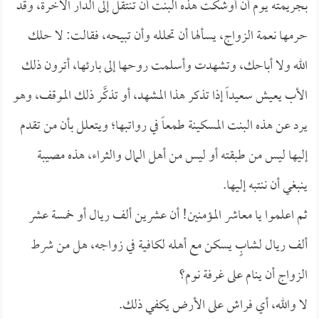
بجريمته يوم أن أوشكت هذه البنت أن تنتقل إلى الدار الآخرة، وقد
حرمها نعمة الزواج، يسألها أن تحلله وأن تبيحه، فقالت: لا حلك
الله ولا أباحك، وتشهدت وأسلمت روحها إلى بارئها، أترون ذلك
الأب يعيش سعيداً إذا تذكر هذا المشهد، أو تذكَّر ذلك الموقف، وهو
يرد عن هذه البنت المسكينة طمعاً في رواتبها؛ ويتعلل بأن من تقدم
إليها ليس من طبقته أو ليس من أهل المال والثراء، هذه مصيبة
ينبغي أن ننتبه إليها.
ثم اعلموا يا معاشر المؤمنين! أن عشرين ألف ريال أو خمسة عشر
ألف ريال لشابٍ يسكن مع أهله لكافية في زواجه، هل من شرط
الزواج أن ينام على غرفة نوم؟
لا والله، أي فراش على الأرض يكفي ذلك.