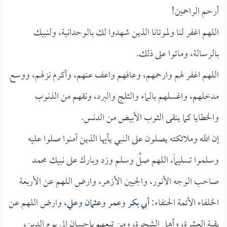
أرحم الراحمين!
اللهم اغفر لنا ولموتانا الذين شهدوا لك بالوحدانية، ولنبيك
بالرسالة، وماتوا على ذلك.
اللهم اغفر لهم وارحمهم، وعافهم واعف عنهم، وأكرم نزلهم، ووسع
مدخلهم، واغسلهم بالماء والثلج والبرد، ونقهم من الذنوب
والخطايا كما ينقى الثوب الأبيض من الدنس.
إن الله وملائكته يصلون على النبي يأيها الذين آمنوا صلوا عليه
وسلموا تسليماً، اللهم صلِّ وسلم وزد وبارك على نبيك محمد
صاحب الوجه الأنور، والجبين الأزهر، وارض اللهم عن الأربعة
الخلفاء الأئمة الحنفاء:
أبي بكر
و
عمر
و
عثمان
و
علي
، وارض اللهم عن
بقية العشرة، وأهل الشجرة، ومن تبعهم بإحسان إلى يوم الدين،