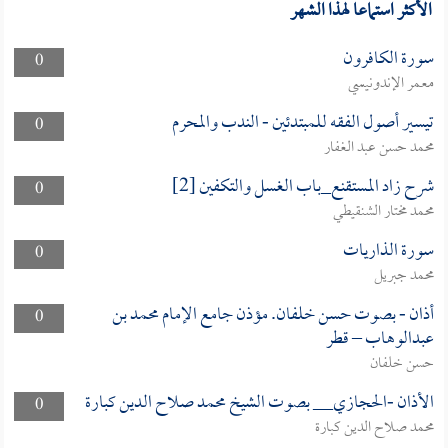
الأكثر استماعا لهذا الشهر
سورة الكافرون
0
معمر الإندونيسي
تيسير أصول الفقه للمبتدئين - الندب والمحرم
0
محمد حسن عبد الغفار
شرح زاد المستقنع_باب الغسل والتكفين [2]
0
محمد مختار الشنقيطي
سورة الذاريات
0
محمد جبريل
أذان - بصوت حسن خلفان. مؤذن جامع الإمام محمد بن
0
عبدالوهاب – قطر
حسن خلفان
الأذان -الحجازي__ بصوت الشيخ محمد صلاح الدين كبارة
0
محمد صلاح الدين كبارة