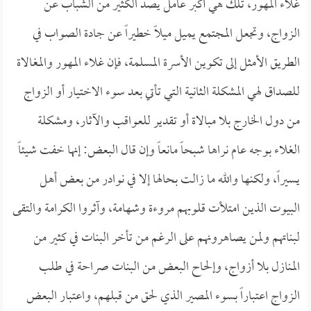
غلاء المهور، تلك هي أكبر عامل يصد الكثير من الشباب عن
الزواج، وتجعل المجتمع يميل ميلاً خطيراً عن جادة الصواب في
الطريق الأمثل إلى تكوين الأسرة المسلمة، فإن غلاء المهور والمغالاة
للصداق لهي المشكلة الثانية التي تأتي بعد سوء الاختيار أو الزواج
من دول الخارج بلا مبالاة أو تقدير للعواقب والآثار، ومشكلة
الغلاء بوجه عام نراها شبحاً مانعاً وإن قال البعض: إنها خفت شيئاً
يسيراً، ولكنها والله ما زالت بحالها إلا في نوادر من بعض أهل
البيوت الذين امتلأت قلوبهم مروءة وشهامة، وآثروا الكرامة والتقى
لبناتهم ولمن يصاهرونهم على الرغم من تأخر البنات في كثير من
المنازل بلا أزواج، وإلحاح البعض من البنات صراحة في طلب
الزواج اعتباراً بسوء المصير الذي لحق من قبلهم، واعتبار البعض