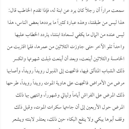
سمعت مراراً أن رجلاً كان يرد عن ابنة له، فإذا تقدم الخاطب قال:
هذا ليس من طبقتنا، وهذه عبارة كثيراً ما يرددها بعض الناس، هذا
ليس عنده من المال ما يكفي لسعادة ابنتنا، يتردد الخطاب عليها
واحداً تلو الآخر حتى جاوزت الثلاثين من عمرها، فلما اقتربت من
الخامسة والثلاثين أينعت، وبعد أن أينعت ذبلت شهوتها وانكسر
ذلك الشباب المتألق فيها، فاتجهت إلى الذبول رويداً رويداً، وأصابها
مرض من الأمراض فاتجهت على هاوية الموت رويداً رويداً، طرحها
ذلك المرض على الفراش أياماً وليالي وشهوراً، وانتهى بها ذلك
المرض حول الأربعين إلى أن جاءتها سكرات الموت، وقبل ذلك
وقف أبوها يبكي ولا ينفع البكاء حين ذلك، يعتذر لابنته ويشعر