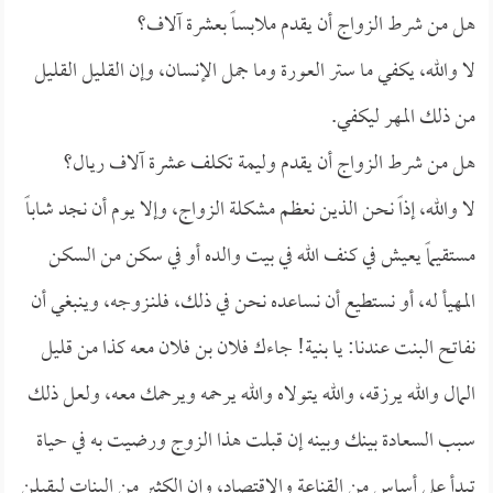
هل من شرط الزواج أن يقدم ملابساً بعشرة آلاف؟
لا والله، يكفي ما ستر العورة وما جمل الإنسان، وإن القليل القليل
من ذلك المهر ليكفي.
هل من شرط الزواج أن يقدم وليمة تكلف عشرة آلاف ريال؟
لا والله، إذاً نحن الذين نعظم مشكلة الزواج، وإلا يوم أن نجد شاباً
مستقيماً يعيش في كنف الله في بيت والده أو في سكن من السكن
المهيأ له، أو نستطيع أن نساعده نحن في ذلك، فلنـزوجه، وينبغي أن
نفاتح البنت عندنا: يا بنية! جاءك فلان بن فلان معه كذا من قليل
المال والله يرزقه، والله يتولاه والله يرحمه ويرحمك معه، ولعل ذلك
سبب السعادة بينك وبينه إن قبلت هذا الزوج ورضيت به في حياة
تبدأ على أساس من القناعة والاقتصاد، وإن الكثير من البنات ليقبلن