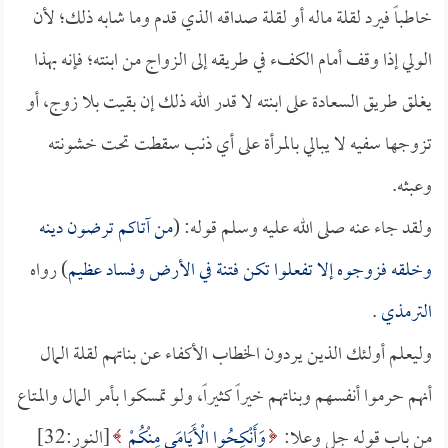
خاطباً فيرد لقلة ماله أو لقلة صداقه الذي قدم وما شابه ذلك؛ لأن
الولي إذا وقف أمام الكفء في طريقه إلى الزواج من ابنته؛ فإنه بهذا
يغلق طريق السعادة على ابنته لا قدر الله ذلك إن بقيت بلا زوج، أو
تزوجها سفيه لا يبالي بالمرأة على أي ذنب سقطت تحت خشونته
وعبثه.
ولقد جاء عنه صلى الله عليه وسلم قوله: (
من آتاكم ترضون دينه
وخلقه فزوجوه إلا تفعلوا تكن فتنة في الأرض وفساد عظيم
) رواه
الترمذي
.
وليعلم أولئك الذين يردون الخطاب الأكفاء عن بناتهم لقلة المال
أنهم حرموا أنفسهم وبناتهم خيراً كثيراً، ولو تمسكوا بأمر المال والمتاع
من باب قوله جل وعلا:
وَأَنْكِحُوا الْأَيَامَى مِنْكُمْ
[النور:32]