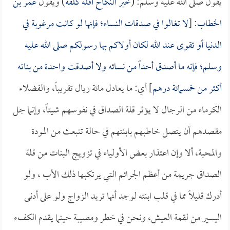
يقول صلى الله عليه وسلم: (
خير النكاح أقله كلفة
) ويقول
عمر بن
الخطاب
: [
لا تغالوا في صدقات النساء؛ فإنها لو كانت مرغوبة في
الدنيا أو تقوى عند الله لكان أولاكم بها رسولكم صلى الله عليه
وسلم؛ فإنه ما أصدق أحداً من نسائه ولا أصدقت واحدة من بناته
أكثر من خمسمائة درهم
] أي: ما يعادل مائة ريال تقريباً، والفضلاء
الكرماء من الرجال لا يؤثر قلة الصداق في نفوسهم شيئاً، وإنما جل
مقصدهم أن يتصل خاطبهم بابنتهم في حالة تنبعث من المودة
والمحبة، ألا وإن اعتذار بعض الأولياء في تزويج البنات من قلة
الصداق جريمة من أعظم الجرائم التي يرتكبها ذلك الأب ، ولو
أدرك قليلاً مما في قلب ابنته لوجد أنها تريد الزواج ولو على أدنى
اليسير من لقمة العيش، ونحن في خطر ومصيبة حينما يقدم الكفء