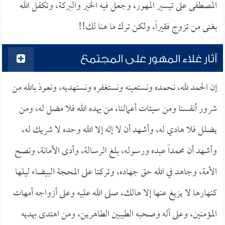
المصطفى على تيسير المهور، وجعل فيه الخير والبركة، وتكفل الله
بغنى من تزوج فقيراً، ولكن ترك ما هنا لك!!
آثار غلاء المهور على المجتمع
إن الحمد لله، نحمده ونستعينه ونستغفره ونستهديه، ونعوذ بالله من
شرور أنفسنا ومن سيئات أعمالنا، من يهده الله فلا مضل له، ومن
يضلل فلا هادي له، وأشهد أن لا إله إلا الله وحده لا شريك له،
وأشهد أن محمداً عبده ورسوله، بلغ الرسالة، وأدى الأمانة، ونصح
الأمة، وجاهد في الله حق جهاده، وتركنا على المحجة البيضاء ليلها
كنهارها لا يزيغ عنها إلا هالك، صلى الله عليه وعلى أزواجه أمهات
المؤمنين، وعلى آله وصحبه الطيبين الطاهرين، ومن اهتدى بهديه