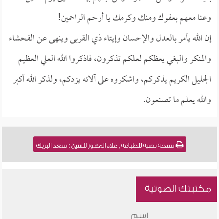
وعنا معهم بعفوك ومنك وكرمك يا أرحم الراحمين!
إن الله يأمر بالعدل والإحسان وإيتاء ذي القربى وينهى عن الفحشاء
والمنكر والبغي يعظكم لعلكم تذكرون، فاذكروا الله العلي العظيم
الجليل الكريم يذكركم، واشكروه على آلائه يزدكم، ولذكر الله أكبر
والله يعلم ما تصنعون.
نسخة نصية للطباعة , غلاء المهور للشيخ : سعد البريك
مكتبتك الصوتية
اسم