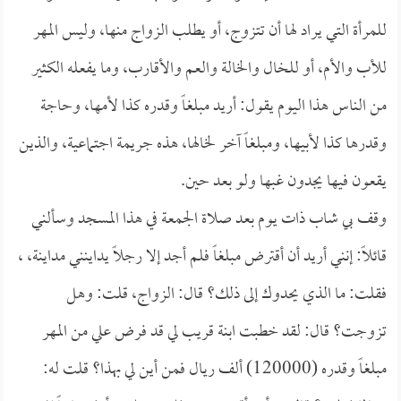
للمرأة التي يراد لها أن تتزوج، أو يطلب الزواج منها، وليس المهر
للأب والأم، أو للخال والخالة والعم والأقارب، وما يفعله الكثير
من الناس هذا اليوم يقول: أريد مبلغاً وقدره كذا لأمها، وحاجة
وقدرها كذا لأبيها، ومبلغاً آخر لخالها، هذه جريمة اجتماعية، والذين
يقعون فيها يجدون غبها ولو بعد حين.
وقف بي شاب ذات يوم بعد صلاة الجمعة في هذا المسجد وسألني
قائلاً: إنني أريد أن أقترض مبلغاً فلم أجد إلا رجلاً يداينني مداينة، ،
فقلت: ما الذي يحدوك إلى ذلك؟ قال: الزواج، قلت: وهل
تزوجت؟ قال: لقد خطبت ابنة قريب لي قد فرض علي من المهر
مبلغاً وقدره (120000) ألف ريال فمن أين لي بهذا؟ قلت له: