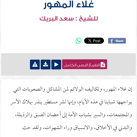
غلاء المهور
للشيخ : سعد البريك
التفريغ النصي الكامل
إن غلاء المهور، وتكاليف الولائم لمن المشاكل والصعوبات التي
يواجهها شبابنا في هذه الأيام، وإنها لشر مستطير ينذر بهلاك الأسر
والمجتمعات، والسير بشباب الأمة إلى أحضان الفسق والرذيلة،
والتدني في الأخلاق، والانسياق وراء الشهوات، ولقد حث