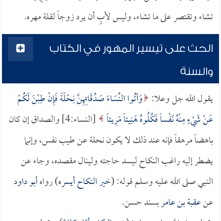
تشاء وتقتصر على ما تشاء، وليس لأبٍ أن يرد زوجاً لقلة مهره.
الحث على تيسير المهور في الكتاب
والسنة
يقول الله جل وعلا:
وَآتُوا النِّسَاءَ صَدُقَاتِهِنَّ نِحْلَةً فَإِنْ طِبْنَ لَكُمْ
عَنْ شَيْءٍ مِنْهُ نَفْساً فَكُلُوهُ هَنِيئاً مَرِيئاً
[النساء:4] والصداق إن كان
باهضاً مرهقاً فإنه عند ذلك لا يكون نحلة عن طيب نفس، وإنما
يضطر إليه راغب النكاح ليسد حاجته ولينال مقصده، وجاء عن
النبي صلى الله عليه وسلم قوله: (
خير النكاح أيسره
) رواه
أبو داود
عن
عقبة بن عامر
بسند حسن.