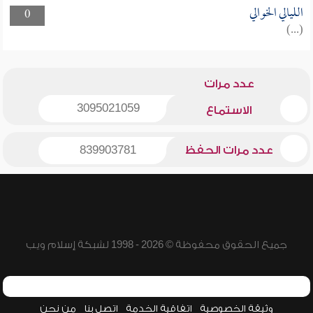
الليالي الخوالي
0
(...)
عدد مرات
3095021059
الاستماع
عدد مرات الحفظ
839903781
جميع الحقوق محفوظة © 2026 - 1998 لشبكة إسلام ويب
وثيقة الخصوصية
اتفاقية الخدمة
اتصل بنا
من نحن