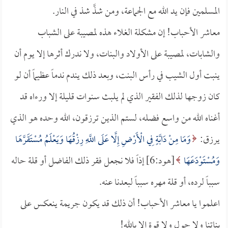
المسلمين فإن يد الله مع الجماعة، ومن شذَّ شذ في النار.
معاشر الأحباب! إن مشكلة الغلاء هذه لمصيبة على الشباب
والشابات، لمصيبة على الأولاد والبنات، ولا ندرك أثرها إلا يوم أن
ينبت أول الشيب في رأس البنت، وبعد ذلك يندم ندماً عظيماً أن لو
كان زوجها لذلك الفقير الذي لم يلبث سنوات قليلة إلا ورءاه قد
أغناه الله من واسع فضله، لستم الذين ترزقون، الله وحده هو الذي
يرزق:
وَمَا مِنْ دَابَّةٍ فِي الْأَرْضِ إِلَّا عَلَى اللَّهِ رِزْقُهَا وَيَعْلَمُ مُسْتَقَرَّهَا
وَمُسْتَوْدَعَهَا
[هود:6] إذاً فلا نجعل فقر ذلك الفاضل أو قلة حاله
سبباً لرده، أو قلة مهره سبباً لبعدنا عنه.
اعلموا يا معاشر الأحباب! أن ذلك قد يكون جريمة ينعكس على
بناتنا ولا حول ولا قوة إلا بالله!