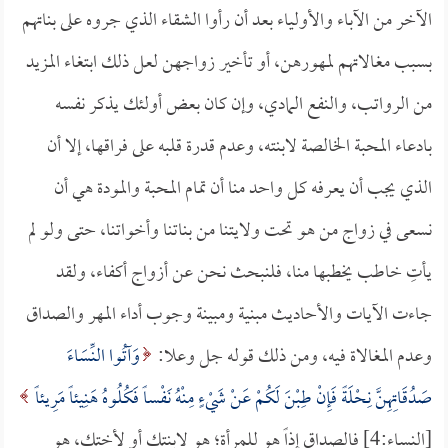
الآخر من الآباء والأولياء بعد أن رأوا الشقاء الذي جروه على بناتهم
بسبب مغالاتهم لمهورهن، أو تأخير زواجهن لعل ذلك ابتغاء المزيد
من الرواتب، والنفع المادي، وإن كان بعض أولئك يذكر نفسه
بادعاء المحبة الخالصة لابنته، وعدم قدرة قلبه على فراقها، إلا أن
الذي يجب أن يعرفه كل واحد منا أن تمام المحبة والمودة هي أن
نسعى في زواج من هو تحت ولايتنا من بناتنا وأخواتنا، حتى ولو لم
يأتِ خاطب يخطبها منا، فلنبحث نحن عن أزواج أكفاء، ولقد
جاءت الآيات والأحاديث مبنية ومبينة وجوب أداء المهر والصداق
وعدم المغالاة فيه، ومن ذلك قوله جل وعلا:
وَآتُوا النِّسَاءَ
صَدُقَاتِهِنَّ نِحْلَةً فَإِنْ طِبْنَ لَكُمْ عَنْ شَيْءٍ مِنْهُ نَفْساً فَكُلُوهُ هَنِيئاً مَرِيئاً
[النساء:4] فالصداق إذاً هو للمرأة؛ هو لابنتك أو لأختك، هو