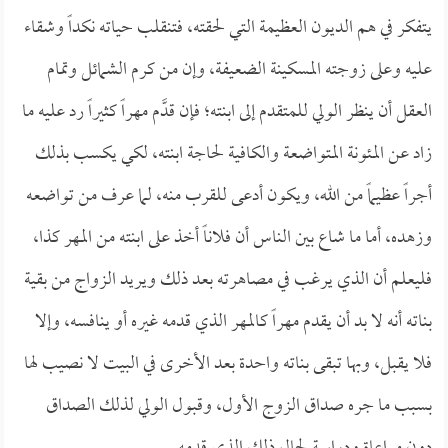
يتفكر في هم الديون العظيمة التي لحقته، فتنقلب حياته نكداً وشقاء
عليه وعلى زوجته المسكينة الضعيفة، وإن من كرم الشمائل وتمام
العقل أن ينظر الولي للمتقدم إلى ابنته؛ فإن قدَّم مهراً كثيراً رد عليه ما
زاد عن المئونة المتواضعة والكافية لحاجة ابنته، لكي يكسب بذلك
أجراً عظيماً من الله، ويكون أدعى للقرب منه، لما عرف من تواضعه
وزهده، أما ما شاع بين الناس أن فلاناً أخذ على ابنته من المهر كذا،
فليعلم أن الذي يرغب في مصاهرته بعد ذلك ويريد الزواج من بقية
بناته أنه لا بد أن يقدم مهراً كالمهر الذي قدمه غيره أو ينافسه، وإلا
فلا يقبل، وبها تبقى بناته واحدة بعد الأخرى في البيت لا نصيب لها
بسبب ما جره صداق الزوج الأول، وقبول الولي لذلك الصداق