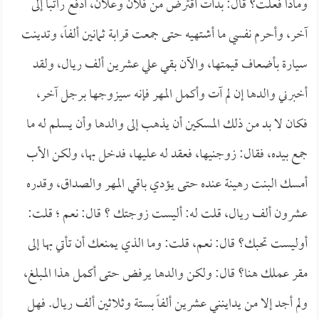
وماذا فعلت؟ قال: بدأت أقترض من فلان وعلان، أدفع راتباً إلى
آخر، وأحرم نفسي ما أشتهيه حتى جمعت قرابة ثمانين ألفاً، وتدينت
سيارة بأضعاف قيمتها، والآن بقي علي عشرين ألف ريال، ولقد
أخبرني والدها إن لم آت وأكمل المهر فإنه سيزوجها برجل آخر،
فكان لا بد من ذلك المسكين أن يذهب إلى والدها وأن يسلم له ما
جمع بيده، فقال: زوجنيها، فعقد له عليها، فدخل بها، ولكن الأب
أمسك البنت رهينة عنده حتى يؤدي باقي المهر والصداق، وقدره
عشرون ألف ريال، قلت له: أليست زوجتك ؟ قال: نعم ؛ قلت:
أوليست تحبك؟ قال: نعم، قلت: وما الذي يمنعك أن تأتي بها إلى
مقر عملك هنا؟ قال: ولكن والدها يرفض حتى أكمل هذا المبلغ،
ولم أجد إلا من يداينني عشرين ألفاً بستة وثلاثين ألف ريال. فهل