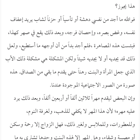
هذا يجوز؟
فوالله ما أجد من نفسي دهشة أو تأسياً أو حزناً لشاب يريد إعفاف
نفسه، وغض بصره، وإحصان فرجه، وبعد ذلك يقع في صهر كهذا،
فبئست هذه المصاهرة ،فلم أجد بداً من أن أوجهه ما أستطيع، ولعل
ذلك قد يجديه أو لا يجديه شيئاً ولكن المشكلة هي مشكلة ذلك الأب
الذي جعل المرأة والبنت رهناً حتى يقدم ما بقي من الصداق. هذه
صورة من الصور الاجتماعية الموجودة عندنا.
وإن البعض ليقدم مهراً ثلاثين ألفاً أو أربعين ألفاً، وبعد ذلك يرد
عليه مهره؛ لأن هذا المهر لا يكفي للذهب، ولغرفة النوم،
وللعطورات، وللملابس ولغير ذلك، فهل الزواج إلا رحمة وسكن
أو مصيبة وشقاء، وهل المهر إلا لهذه البنت وحدها تشتري به ما