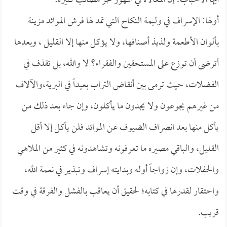
أيها الأحباب! إن المغالاة في المهور تجر مصائب كثيرة:
أولها: الإسراف في وليمة النكاح التي تمد لها فرش الموائد مزينة
بألوان الأطعمة ولذيذ أصنافها، ولا يؤكل منها إلا القليل ، وبعدها
أترضى أن توزع على المستحقين والفقراء؟ لا والله، بل تقذف في
الفضلات، حيث ترمى بين أنقاض التراب بعيداً في البرية،والآلاف
من غيرهم يجوعون ولا يجدون ما يأكلون، وإن جاء بعد ذلك من
يأكل منها بعد انصراف الضيوف عن الموائد فلن يأكل إلا أقل
القليل، والباقي مصيره ما تعرفونه وتشاهدونه في كثير من الملاهي
والحفلات، وإن زواجاً أوله وبدايته إسراف وتبذير في نعمة الله،
واحتقار لقدرها في كتابه؛ لحقيق أن يعاقب بالفشل والفرقة في وقت
قريب.