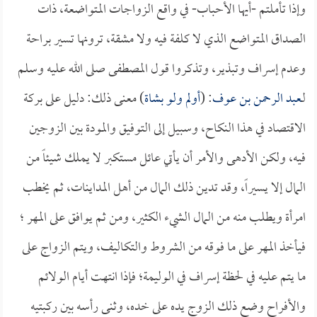
وإذا تأملتم -أيها الأحباب- في واقع الزواجات المتواضعة، ذات
الصداق المتواضع الذي لا كلفة فيه ولا مشقة، ترونها تسير براحة
وعدم إسراف وتبذير، وتذكروا قول المصطفى صلى الله عليه وسلم
لـ
عبد الرحمن بن عوف
: (
أولم ولو بشاة
) معنى ذلك: دليل على بركة
الاقتصاد في هذا النكاح، وسبيل إلى التوفيق والمودة بين الزوجين
فيه، ولكن الأدهى والأمر أن يأتي عائل مستكبر لا يملك شيئاً من
المال إلا يسيراً، وقد تدين ذلك المال من أهل المداينات، ثم يخطب
امرأة ويطلب منه من المال الشيء الكثير، ومن ثم يوافق على المهر ؛
فيأخذ المهر على ما فوقه من الشروط والتكاليف، ويتم الزواج على
ما يتم عليه في لحظة إسراف في الوليمة؛ فإذا انتهت أيام الولائم
والأفراح وضع ذلك الزوج يده على خده، وثنى رأسه بين ركبتيه