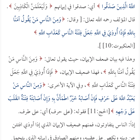
اللَّهُ الَّذِينَ صَدَقُوا
أي: صدقوا في إيمانهم
وَلَيَعْلَمَنَّ الْكَاذِبِينَ
.
قال المؤلف رحمه الله تعالى: [ وقال:
وَمِنَ النَّاسِ مَنْ يَقُولُ آمَنَّا
بِاللَّهِ فَإِذَا أُوذِيَ فِي اللَّهِ جَعَلَ فِتْنَةَ النَّاسِ كَعَذَابِ اللَّهِ
[العنكبوت:10] ].
وهذا فيه بيان ضعف الإيمان، حيث يقول تعالى:
وَمِنَ النَّاسِ مَنْ
يَقُولُ آمَنَّا بِاللَّهِ
، فهذا ضعيف الإيمان،
فَإِذَا أُوذِيَ فِي اللَّهِ جَعَلَ
فِتْنَةَ النَّاسِ كَعَذَابِ اللَّهِ
، وفي الآية الأخرى:
وَمِنَ النَّاسِ مَنْ
يَعْبُدُ اللَّهَ عَلَى حَرْفٍ فَإِنْ أَصَابَهُ خَيْرٌ اطْمَأَنَّ بِهِ وَإِنْ أَصَابَتْهُ فِتْنَةٌ انقَلَبَ
عَلَى وَجْهِهِ
[الحج:11] فقوله: (على حرف) أي: على طرف.
إذاً: الناس يتفاوتون، فمنهم ضعيف الإيمان الذي إذا أوذي افتتن
عن دينه ونكص على عقبيه، ومنهم الصادق في إيمانه الذي يتحمل