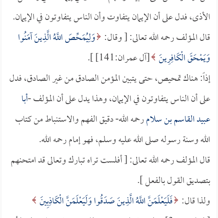
الأذى، فدل على أن الإيمان يتفاوت وأن الناس يتفاوتون في الإيمان.
قال المؤلف رحمه الله تعالى: [ وقال:
وَلِيُمَحِّصَ اللَّهُ الَّذِينَ آمَنُوا
وَيَمْحَقَ الْكَافِرِينَ
[آل عمران:141] ].
إذاً: هناك تمحيص، حتى يتبين المؤمن الصادق من غير الصادق، فدل
على أن الناس يتفاوتون في الإيمان، وهذا يدل على أن المؤلف -
أبا
عبيد القاسم بن سلام
رحمه الله- دقيق الفهم والاستنباط من كتاب
الله وسنة رسوله صلى الله عليه وسلم، فهو إمام رحمه الله.
قال المؤلف رحمه الله تعالى: [ أفلست تراه تبارك وتعالى قد امتحنهم
بتصديق القول بالفعل ].
ولذا قال:
فَلَيَعْلَمَنَّ اللَّهُ الَّذِينَ صَدَقُوا وَلَيَعْلَمَنَّ الْكَاذِبِينَ