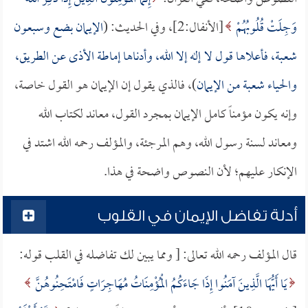
وَجِلَتْ قُلُوبُهُمْ
[الأنفال:2]، وفي الحديث: (
الإيمان بضع وسبعون
شعبة، فأعلاها قول لا إله إلا الله، وأدناها إماطة الأذى عن الطريق،
والحياء شعبة من الإيمان
)، فالذي يقول إن الإيمان هو القول خاصة،
وإنه يكون مؤمناً كامل الإيمان بمجرد القول، معاند لكتاب الله
ومعاند لسنة رسول الله، وهم المرجئة، والمؤلف رحمه الله اشتد في
الإنكار عليهم؛ لأن النصوص واضحة في هذا.
أدلة تفاضل الإيمان في القلوب
قال المؤلف رحمه الله تعالى: [ ومما يبين لك تفاضله في القلب قوله:
يَا أَيُّهَا الَّذِينَ آمَنُوا إِذَا جَاءَكُمُ الْمُؤْمِنَاتُ مُهَاجِرَاتٍ فَامْتَحِنُوهُنَّ