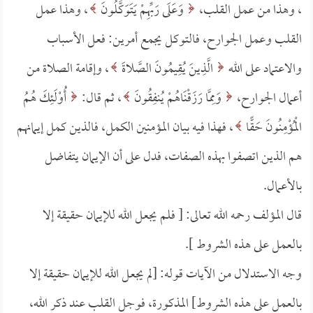
، وهذا من عمل القلب،
وَعَلَى رَبِّهِمْ يَتَوَكَّلُونَ
، وهذا عمل
القلب وعمل الجوارح، فالتوكل يجمع أمرين: فعل الأسباب
والاعتماد على الله
الَّذِينَ يُقِيمُونَ الصَّلاةَ
، وإقامة الصلاة من
أعمال الجوارح،
وَمِمَّا رَزَقْنَاهُمْ يُنفِقُونَ
، ثم قال:
أُوْلَئِكَ هُمُ
الْمُؤْمِنُونَ حَقًّا
، فهذا فيه بيان المؤمنين الكمل، فالذين كمل إيمانهم
هم الذين اتصفوا بهذه الصفات، فدل على أن الإيمان يتفاضل
بالأعمال.
قال المؤلف رحمه الله تعالى: [ فلم يجعل الله للإيمان حقيقة إلا
بالعمل على هذه الشروط ].
وجه الاستدلال من الآيات قوله: [لم يجعل الله للإيمان حقيقة إلا
بالعمل على هذه الشروط] المذكورة، فوجل القلب عند ذكر الله،