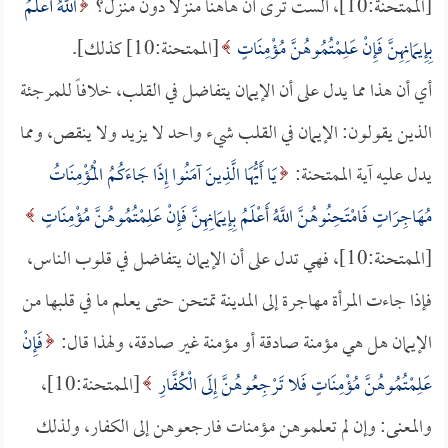
[الممتحنة:10]، ألست ترى أن هاهنا منزلاً دون منزل؟
اللَّهُ أَعْلَمُ
بِإِيمَانِهِنَّ فَإِنْ عَلِمْتُمُوهُنَّ مُؤْمِنَاتٍ
[الممتحنة:10] كذلك].
أي أن هذا مما يدل على أن الإيمان يتفاضل في القلب، خلافاً للمرجئة
الذين يقولون: الإيمان في القلب شيء واحد لا يزيد ولا ينقص، ومما
يدل عليه آية الممتحنة:
يَا أَيُّهَا الَّذِينَ آمَنُوا إِذَا جَاءَكُمُ الْمُؤْمِنَاتُ
مُهَاجِرَاتٍ فَامْتَحِنُوهُنَّ اللَّهُ أَعْلَمُ بِإِيمَانِهِنَّ فَإِنْ عَلِمْتُمُوهُنَّ مُؤْمِنَاتٍ
[الممتحنة:10]، فهي تدل على أن الإيمان يتفاضل في قلوب الناس،
فإذا جاءت المرأة مهاجرة إلى المدينة تمتحن حتى يعلم ما في قلبها من
الإيمان هل هي مؤمنة صادقة أو مؤمنة غير صادقة، ولهذا قال:
فَإِنْ
عَلِمْتُمُوهُنَّ مُؤْمِنَاتٍ فَلا تَرْجِعُوهُنَّ إِلَى الْكُفَّارِ
[الممتحنة:10]،
والمعنى: وإن لم تعلموهن مؤمنات فارجعوهن إلى الكفار، ولذلك