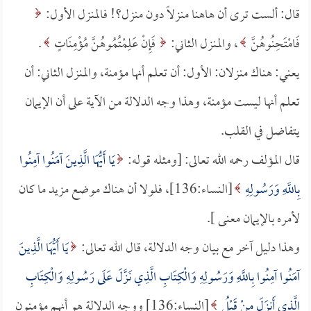
قال: ألست ترى أن هاهنا منزلاً دون منزل؟! فالمنزل الأول:
فَامْتَحِنُوهُنَّ
، والمنزل الثاني:
فَإِنْ عَلِمْتُمُوهُنَّ مُؤْمِنَاتٍ
.
يعني: هناك منزلان: الأول: أن تعلم أنها مؤمنة، والمنزل الثاني: أن
تعلم أنها ليست مؤمنة، وهذا وجه الدلالة من الآية على أن الإيمان
يتفاضل في القلب.
قال المؤلف رحمه الله تعالى: [ومثله قوله:
يَا أَيُّهَا الَّذِينَ آمَنُوا آمِنُوا
بِاللَّهِ وَرَسُولِهِ
[النساء:136]، فلولا أن هناك موضع مزيد ما كان
لأمره بالإيمان معنى ].
وهذا دليل آخر مع بيان وجه الدلالة، قال الله تعالى:
يَا أَيُّهَا الَّذِينَ
آمَنُوا آمِنُوا بِاللَّهِ وَرَسُولِهِ وَالْكِتَابِ الَّذِي نَزَّلَ عَلَى رَسُولِهِ وَالْكِتَابِ
الَّذِي أَنزَلَ مِنْ قَبْلُ
[النساء:136] ووجه الدلالة هو أنهم مؤمنون