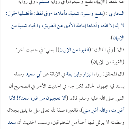
عنه بلفظ (الإيمان بضع وسبعون) في رواية
مسلم
، وفي رواية
البخاري
: (
بضع وستون شعبة، فأعلاها -وفي لفظ: فأفضلها -قول:
لا إله إلا الله، وأدناها إماطة الأذى عن الطريق، والحياء شعبة من
الإيمان
).
قال: [وفي الثالث: (
الغيرة من الإيمان
)] يعني: في حديث آخر:
(الغيرة من الإيمان).
قال المحقق: رواه
البزار
و
ابن بطة
في الإبانة عن
أبي سعيد
وصله
بسند فيه مجهول الحال، لكن جاء في الحديث الآخر في الصحيح أن
النبي صلى الله عليه وسلم قال: (
ألا تعجبون من غيرة
سعد
؟! لأنا
أغير منه، والله أغير مني
)، فالغيرة صفة لله تعالى على ما يليق بجلاله
وعظمته لا يماثل فيها أحداً من المخلوقين، وسبب الحديث أن
سعد