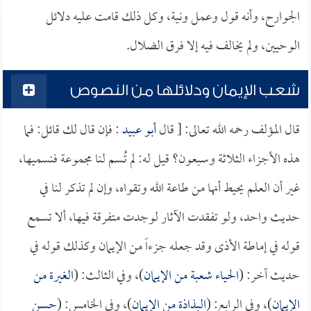
الجوارح، وأنه قول وعمل ونية، وكل ذلك قامت عليه دلائل
الوحيين، ولم يخالف فيه إلا فرق الضلال.
شعب الإيمان ودلائلها من النصوص
قال المؤلف رحمه الله تعالى: [ قال
أبو عبيد
: فإن قال لك قائل: فما
هذه الأجزاء الثلاثة وسبعون؟ قيل له: لم تُسم لنا مجموعة فنسميها،
غير أن العلم يحيط أنها من طاعة الله وتقواه، وإن لم تذكر لنا في
حديث واحد، ولو تفقدت الآثار لوجدت متفرقة فيها، ألا تسمع
قوله في إماطة الأذى وقد جعله جزءاً من الإيمان وكذلك قوله في
حديث آخر: (
الحياء شعبة من الإيمان
)، وفي الثالث: (
الغيرة من
الإيمان
)، وفي الرابع: (
البذاذة من الإيمان
)، وفي الخامس: (
حسن