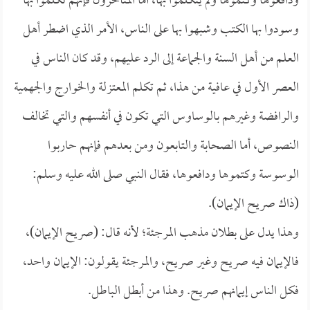
ودافعوها وكتموها ولم يتكلموا بها، أما المتأخرون فإنهم تكلموا بها
وسودوا بها الكتب وشبهوا بها على الناس، الأمر الذي اضطر أهل
العلم من أهل السنة والجماعة إلى الرد عليهم، وقد كان الناس في
العصر الأول في عافية من هذا، ثم تكلم المعتزلة والخوارج والجهمية
والرافضة وغيرهم بالوساوس التي تكون في أنفسهم والتي تخالف
النصوص، أما الصحابة والتابعون ومن بعدهم فإنهم حاربوا
الوسوسة وكتموها ودافعوها، فقال النبي صلى الله عليه وسلم:
(ذاك صريح الإيمان).
وهذا يدل على بطلان مذهب المرجئة؛ لأنه قال: (صريح الإيمان)،
فالإيمان فيه صريح وغير صريح، والمرجئة يقولون: الإيمان واحد،
فكل الناس إيمانهم صريح. وهذا من أبطل الباطل.