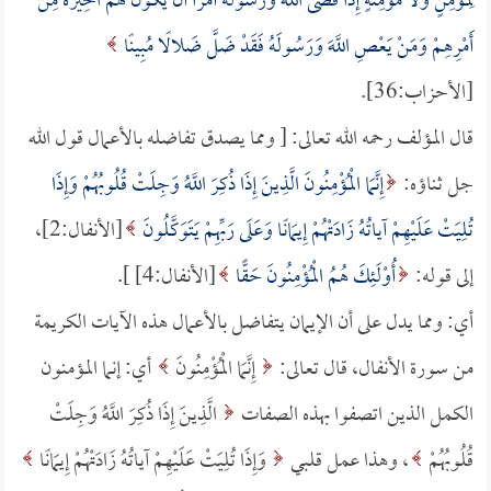
لِمُؤْمِنٍ وَلا مُؤْمِنَةٍ إِذَا قَضَى اللَّهُ وَرَسُولُهُ أَمْرًا أَنْ يَكُونَ لَهُمُ الْخِيَرَةُ مِنْ
أَمْرِهِمْ وَمَنْ يَعْصِ اللَّهَ وَرَسُولَهُ فَقَدْ ضَلَّ ضَلالًا مُبِينًا
[الأحزاب:36].
قال المؤلف رحمه الله تعالى: [ ومما يصدق تفاضله بالأعمال قول الله
جل ثناؤه:
إِنَّمَا الْمُؤْمِنُونَ الَّذِينَ إِذَا ذُكِرَ اللَّهُ وَجِلَتْ قُلُوبُهُمْ وَإِذَا
تُلِيَتْ عَلَيْهِمْ آياتُهُ زَادَتْهُمْ إِيمَانًا وَعَلَى رَبِّهِمْ يَتَوَكَّلُونَ
[الأنفال:2]،
إلى قوله:
أُوْلَئِكَ هُمُ الْمُؤْمِنُونَ حَقًّا
[الأنفال:4] ].
أي: ومما يدل على أن الإيمان يتفاضل بالأعمال هذه الآيات الكريمة
من سورة الأنفال، قال تعالى:
إِنَّمَا الْمُؤْمِنُونَ
أي: إنما المؤمنون
الكمل الذين اتصفوا بهذه الصفات
الَّذِينَ إِذَا ذُكِرَ اللَّهُ وَجِلَتْ
قُلُوبُهُمْ
، وهذا عمل قلبي
وَإِذَا تُلِيَتْ عَلَيْهِمْ آياتُهُ زَادَتْهُمْ إِيمَانًا