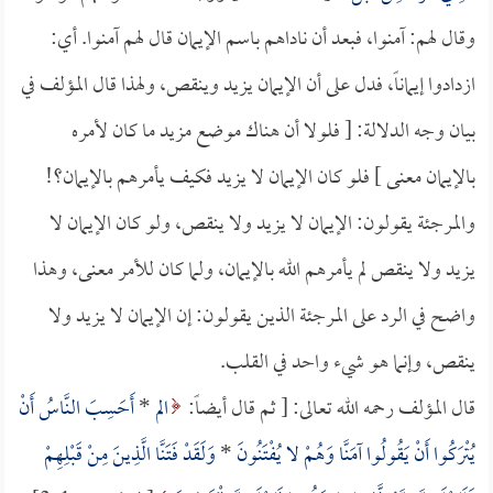
وقال لهم: آمنوا، فبعد أن ناداهم باسم الإيمان قال لهم آمنوا. أي:
ازدادوا إيماناً، فدل على أن الإيمان يزيد وينقص، ولهذا قال المؤلف في
بيان وجه الدلالة: [ فلولا أن هناك موضع مزيد ما كان لأمره
بالإيمان معنى ] فلو كان الإيمان لا يزيد فكيف يأمرهم بالإيمان؟!
والمرجئة يقولون: الإيمان لا يزيد ولا ينقص، ولو كان الإيمان لا
يزيد ولا ينقص لم يأمرهم الله بالإيمان، ولما كان للأمر معنى، وهذا
واضح في الرد على المرجئة الذين يقولون: إن الإيمان لا يزيد ولا
ينقص، وإنما هو شيء واحد في القلب.
قال المؤلف رحمه الله تعالى: [ ثم قال أيضاً:
الم
*
أَحَسِبَ النَّاسُ أَنْ
يُتْرَكُوا أَنْ يَقُولُوا آمَنَّا وَهُمْ لا يُفْتَنُونَ
*
وَلَقَدْ فَتَنَّا الَّذِينَ مِنْ قَبْلِهِمْ