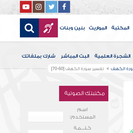
المكتبة
المواريث
بنين وبنات
الشجرة العلمية
البث المباشر
شارك بملفاتك
ورة الكهف
تفسير سورة الكهف [60-70]
مكتبتك الصوتية
اسم
المستخدم:
كـلـــمـة