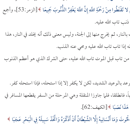
ا تَقْنَطُوا مِنْ رَحْمَةِ اللَّهِ إِنَّ اللَّهَ يَغْفِرُ الذُّنُوبَ جَمِيعًا
[الزمر:53]، وأجمع
 ذنب تاب الله عليه.
بالنار، ثم يخرج منها إلى الجنة، وليس معنى ذلك أنه يخلد في النار، هذا
نه إذا تاب تاب الله عليه ومحي عنه الذنب.
من تاب قبل الموت تاب الله عليه، حتى الشرك الذي هو أعظم الذنوب
 بالوعيد الشديد، لكن لا يكفر إلا إذا استحله، فإذا استحله كفر.
، فانطلقا، فلما جاوزا المنقلة وهي المرحلة من السفر يقطعها المسافر في
ا هَذَا نَصَبًا
[الكهف:62].
لْحُوتَ وَمَا أَنْسَانِيهُ إِلَّا الشَّيْطَانُ أَنْ أَذْكُرَهُ وَاتَّخَذَ سَبِيلَهُ فِي الْبَحْرِ عَجَبًا