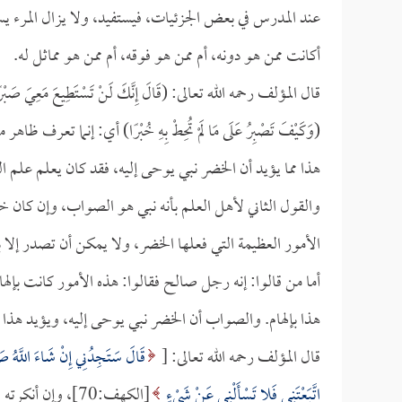
عند المدرس في بعض الجزئيات، فيستفيد، ولا يزال المرء ي
أكانت ممن هو دونه، أم ممن هو فوقه، أم ممن هو مماثل له.
قال المؤلف رحمه الله تعالى: (قَالَ إِنَّكَ لَنْ تَسْتَطِيعَ مَ
(وَكَيْفَ تَصْبِرُ عَلَى مَا لَمْ تُحِطْ بِهِ خُبْرًا) أي: إنما تع
هذا مما يؤيد أن الخضر نبي يوحى إليه، فقد كان يعلم علم ال
والقول الثاني لأهل العلم بأنه نبي هو الصواب، وإن كان خلاف
الأمور العظيمة التي فعلها الخضر، ولا يمكن أن تصدر إلا
أما من قالوا: إنه رجل صالح فقالوا: هذه الأمور كانت بإل
هذا بإلهام. والصواب أن الخضر نبي يوحى إليه، ويؤيد هذا أنه قال
قال المؤلف رحمه الله تعالى: [
قَالَ سَتَجِدُنِي إِنْ شَاءَ اللَّهُ ص
اتَّبَعْتَنِي فَلا تَسْأَلْنِي عَنْ شَيْءٍ
[الكهف:70]، وإن أنكرته