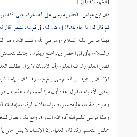
[الكهف:63]) ].
قال
ابن عباس
: (
فظهر موسى على الصخرة، حتى إذا انتهيا إ
ثم قال له: ما جاء بك؟! إن كان لك في قومك لشغل قال ل
فهذا موسى عليه السلام -وهو نبي الله وكليم الله، وهو الذي
والسلام- يأتي إلى الخضر ويتواضع ويقول: جئتك لتعلمني، 
فضل العلم وشرف العلم، وأن الإنسان لا يزال يطلب العلم مهم
الإنسان يستفيد من العلم مهما بلغ فيه، وقد كان سماحة شي
بعض الأشياء ويقول: هذه أول مرة أسمعها، وهذه أول مرة 
وهو -رحمة الله عليه- معروف باستغلاله الوقت وإمضائه الأ
وهذا موسى كليم الله آتاه الله التوراة، ومع ذلك يقول ل
مجلس المتعلم، وقد قال العلماء: إن الإنسان لا ينبل حتى ي