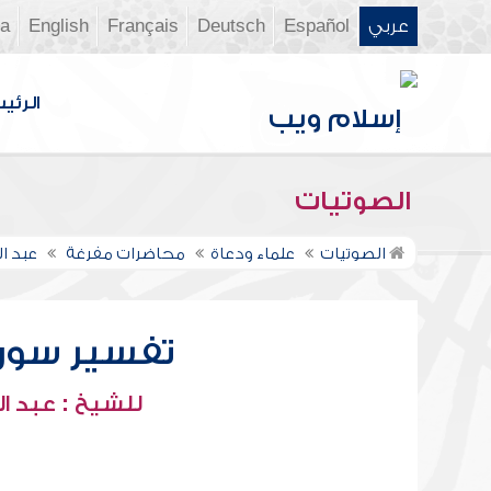
عربي
Español
Deutsch
Français
English
ia
الرئي
الصوتيات
الصوتيات
علماء ودعاة
محاضرات مفرغة
عبد ال
تفسير سورة ا
للشيخ : عبد ال