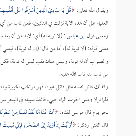
ويقول الله تعالى:
قُلْ يَا عِبَادِيَ الَّذِينَ أَسْرَفُوا عَلَى أَنْفُسِهِمْ ل
العلماء على أن هذه الآية نزلت في التائبين، فمن تاب من أي
ومعنى قول
ابن عباس
: (لا توبة له) أي: لابد من أن يعذب 
معنى قوله: (لا توبة له)، أما من قال: (إن له توبة)، فيعني أ
والصواب أن له توبة، وليس هناك ذنب ليس له توبة، فكل 
من تاب منه تاب الله عليه.
وكذلك قاتل نفسه مثل قاتل غيره، فهو مرتكب لكبيرة ومتوعد
فلما نزلا ومس الحوت الماء حيي، فاتخذ سبيله في البحر سرباً
نحو يوم قال موسى لفتاه:
آتِنَا غَدَاءَنَا لَقَدْ لَقِينَا مِنْ سَفَرِنَ
قال الفتى وذكر:
أَرَأَيْتَ إِذْ أَوَيْنَا إِلَى الصَّخْرَةِ فَإِنِّي نَسِيتُ ا