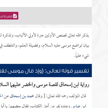
التفريغ ال
يذكر الله تعالى قصص الأولين عبرة لأولي الألباب، وتذكرة
بيان تواضع موسى عليه السلام، وفضيلة العلم، والتلطف في
شيء علماً.
تفسير قوله تعالى: (وإذ قال موسى لفتاه 
رواية ابن إسحاق لقصة موسى والخضر عليهما السلا
قال المؤلف رحمه الله تعالى: [ وقال
محمد بن إسحاق
عن
ال
ابن عباس
وعنده نفر من أهل الكتاب، فقال بعضهم: يا
أبا