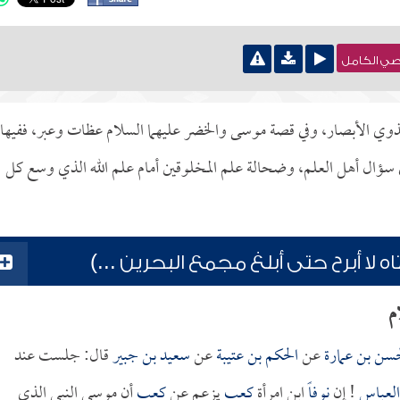
نصي الكامل
 لذوي الأبصار، وفي قصة موسى والخضر عليهما السلام عظات وعبر، ففيها
 سؤال أهل العلم، وضحالة علم المخلوقين أمام علم الله الذي وسع كل
لا أبرح حتى أبلغ مجمع البحرين ...)
م
حسن بن عمارة
عن
الحكم بن عتيبة
عن
سعيد بن جبير
قال: جلست عند
 العباس
! إن
نوفاً
ابن امرأة
كعب
يزعم عن
كعب
أن موسى النبي الذي