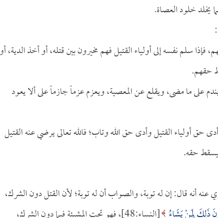
ما يخلد خلود العصاة.
:
، فإذا سلم نفسه إلى أولياء القتيل فهم مخيرون بين قتله، أو أخذ الدية، أو
قط حقهم.
يندم على ما مضى، ويقلع عن المعصية، ويعزم عزماً جازماً على ألا يعود
أدى حق أولياء القتيل وأدى حق الله وتاب؛ فالله تعالى يرضي عنه القتيل
فيسقط حقه.
وي عنه أنه قال: إن له توبة، والصواب أن له توبة؛ لأن القتل دون الشرك،
ُونَ ذَلِكَ لِمَنْ يَشَاءُ
[النساء:48]، فهو تحت المشيئة فيما دون الشرك،