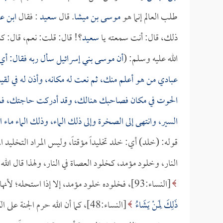
طلب العالم إنما هو
موسى بن ميشا
. قال
سعيد
: فقال
ابن ع
ذلك، قال: أنت سمعته يا
سعيد
؟! قال: قلت: نعم، قال: 
الله عليه وسلم: (
أن موسى بني إسرائيل سأل ربه فقال: أي 
عبادي من هو أعلم منك، ثم نعت له مكانه، وأذن له في لق
الحوت في مكان فصاحبك هنالك، وقد أدركت حاجتك، فخر
السير، وانتهى إلى الصخرة وإلى ذلك الماء، وذلك الماء ماء
قوله: (خلد) أي: خلد تخليداً مؤقتاً، وليس المراد التخليد ا
النار، وخلود مؤمد، كخلود العصاة في النار، ولهذا قال الله 
[النساء:93]، فخلوده خلود مؤمد، إلا إذا استحله؛ لأنها دون الشرك، والله تعالى يقول:
ذَلِكَ لِمَنْ يَشَاءُ
[النساء:48]، كما أن الله حرم الج