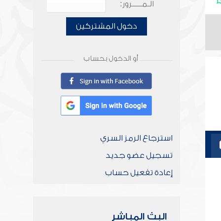
الـمـــــرور:
دخول المشتركين
أو الدخول بحساب
استرجاع الرمز السري
تسجيل عضو جديد
إعادة تفعيل حساب
البث المباشر