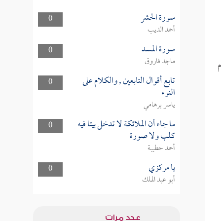
سورة الحشر
0
أحمد الديب
سورة المسد
0
ماجد فاروق
م
تابع أقوال التابعين , والكلام على
0
النوء
ياسر برهامي
ما جاء أن الملائكة لا تدخل بيتا فيه
0
كلب ولا صورة
أحمد حطيبة
يا مركزي
0
أبو عبد الملك
عدد مرات