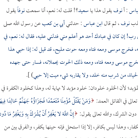
باس
: أ
نوف
يقول هذا يا
سعيد
؟! قلت له: نعم، أنا سمعت
نوفاً
يقول
كذب
نوف
، ثم قال
ابن عباس
: حدثني
أبي بن كعب
عن رسول الله صلى
رب! إن كان في عبادك أحد هو أعلم مني فدلني عليه، فقال له: نعم، في
يه، فخرج موسى ومعه فتاه ومعه حوت مليح، قد قيل له: إذا حيي هذا
ج موسى ومعه فتاه، ومعه ذلك الحوت يحملانه، فسار حتى جهده
 الحياة، من شرب منه خلد، ولا يقاربه شيء ميت إلا حيي
) ].
لمؤبد؛ لأن الخلود خلودان: خلود مؤبد لا نهاية له، وهذا كخلود الكفرة في
تعالى في القاتل العمد:
وَمَنْ يَقْتُلْ مُؤْمِنًا مُتَعَمِّدًا فَجَزَاؤُهُ جَهَنَّمُ خَالِدًا فِيهَ
إِنَّ اللَّهَ لا يَغْفِرُ أَنْ يُشْرَكَ بِهِ وَيَغْفِرُ مَا دُون
نة على الكفار، وهذا ليس بكافر، إلا إذا استحل فإنه حينها يكفر، والفرق بين من