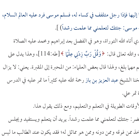
ليها فإذا رجل متلفف في كساء له، فسلم موسى فرد عليه العالم السلام،
ه موسى: جئتك لتعلمني مما علمت رشداً
) ].
 آتاه الله التوراة، وهو في الفضل بعد إبراهيم ومحمد عليه الصلاة
والله تعالى قال:
وَقُلْ رَبِّ زِدْنِي عِلْمًا
[طه:114]، وهذا يدل على
ا بلغ، ولهذا قال بعض العلماء: من المحبرة إلى المقبرة. يعني: لا يزال
خنا الشيخ
عبد العزيز بن باز
رحمة الله عليه كثيراً ما تمر عليه في الدرس
تمر علي.
وقات الطويلة في التعلم والتعليم، ومع ذلك يقول هذا.
لخضر: جئتك لتعلمني مما علمت رشداً. يريد أن يتعلم ويستفيد ويجلس
أخذ ممن فوقه وممن دونه وممن هو مماثل له؛ فقد يكون عند الطالب ما ليس