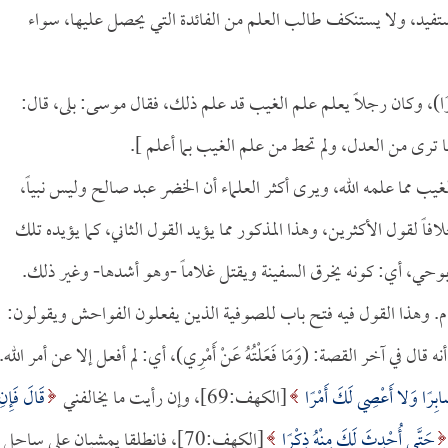
ستفيد، ولا يستنكف طالب العلم من الفائدة التي يحصل عليها، سواء
عِيَ صَبْرًا)، وكان رجلاً يعلم علم الغيب قد علم ذلك، فقال موسى: بلى، قال:
رف ظاهر ما ترى من العدل، ولم تحط من علم الغيب بما أعلم ].
غيب مما علمه الله، ويرى أكثر العلماء أن الخضر عبد صالح وليس نبياً،
اً لقول الأكثرين، وهذا المذكور مما يؤيد القول الثاني، كما يؤيده تلك
 بوحي، أي: كونه يخرق السفينة ويقتل غلاماً -وهو أشدها- وغير ذلك.
هام. وهذا القول فيه فتح باب للصوفية الذين يفعلون الفواحش ويقولون:
 في آخر القصة: (وَمَا فَعَلْتُهُ عَنْ أَمْرِي)، أي: لم أفعل إلا عن أمر الله.
َابِرًا وَلا أَعْصِي لَكَ أَمْرًا
[الكهف:69]، وإن رأيت ما يخالفني
قَالَ فَإِنِ
حَتَّى أُحْدِثَ لَكَ مِنْهُ ذِكْرًا
[الكهف:70]، فانطلقا يمشيان على ساحل