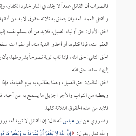
فالصواب أن القاتل عمداً لا يخلد في النار خلود الكفار، وإن
والقتل العمد العدوان يتعلق به ثلاثة حقوق لا بد من أدائها
الحق الأول: حق أولياء القتيل، فلابد من أن يسلم نفسه إليهم
العفو عنه، فإذا قتلوه، أو أخذوا الدية منه، أو عفوا عنه س
الحق الثاني: حق الله، فإذا تاب توبة نصوحاً بشروطها، بأن 
إليها، سقط حق الله.
الحق الثالث: حق القتيل، وهذا يطالب به يوم القيامة، فإذا 
ويعطيه من الثواب والأجر الجزيل ما يسمح به عن أخيه، 
فلابد من هذه الحقوق الثلاثة كلها.
وقد روي عن
ابن عباس
أنه قال: إن القاتل لا توبة له، ور
والله تعالى يقول:
إِنَّ اللَّهَ لا يَغْفِرُ أَنْ يُشْرَكَ بِهِ وَيَغْفِرُ مَا د