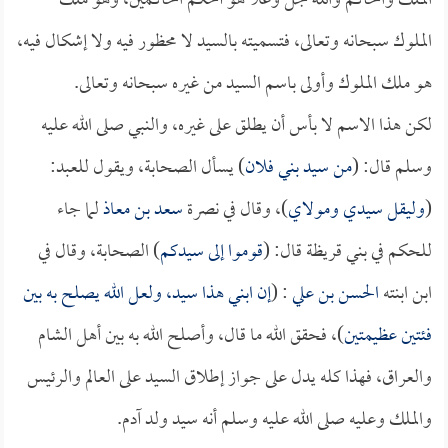
الملك والحاكم والله جل وعلا هو أحكم الحاكمين، وهو ملك
الملوك سبحانه وتعالى، فتسميته بالسيد لا محظور فيه ولا إشكال فيه،
هو ملك الملوك وأولى باسم السيد من غيره سبحانه وتعالى.
لكن هذا الاسم لا بأس أن يطلق على غيره، والنبي صلى الله عليه
وسلم قال: (
من سيد بني فلان
) يسأل الصحابة، ويقول للعبد:
(
وليقل سيدي ومولاي
)، وقال في نصرة
سعد بن معاذ
لما جاء
للحكم في بني قريظة قال: (
قوموا إلى سيدكم
) الصحابة، وقال في
ابن ابنته
الحسن بن علي
: (
إن ابني هذا سيد، ولعل الله يصلح به بين
فئتين عظيمتين
)، فحقق الله ما قال، وأصلح الله به بين أهل الشام
والعراق، فهذا كله يدل على جواز إطلاق السيد على العالم والرئيس
والملك وعليه صلى الله عليه وسلم أنه سيد ولد آدم.