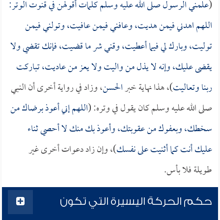
(
علمني الرسول صلى الله عليه وسلم كلمات أقولهن في قنوت الوتر:
اللهم اهدني فيمن هديت، وعافني فيمن عافيت، وتولني فيمن
توليت، وبارك لي فيما أعطيت، وقني شر ما قضيت، فإنك تقضي ولا
يقضى عليك، وإنه لا يذل من واليت ولا يعز من عاديت، تباركت
ربنا وتعاليت
)، هذا نهاية خبر
الحسن
، وزاد في رواية أخرى أن النبي
صلى الله عليه وسلم كان يقول في وتره: (
اللهم إني أعوذ برضاك من
سخطك، وبعفوك من عقوبتك، وأعوذ بك منك لا أحصي ثناء
عليك أنت كما أثنيت على نفسك
)، وإن زاد دعوات أخرى غير
طويلة فلا بأس.
حكم الحركة اليسيرة التي تكون