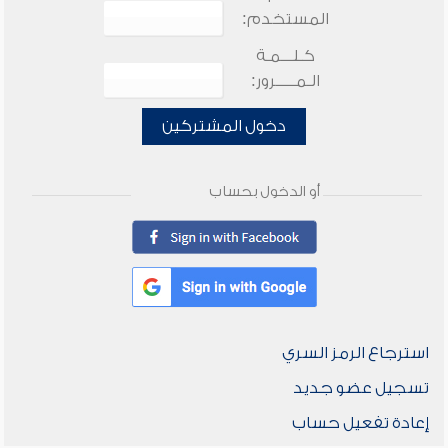
المستخدم:
كـلـــمـة
الـمـــــرور:
دخول المشتركين
أو الدخول بحساب
استرجاع الرمز السري
تسجيل عضو جديد
إعادة تفعيل حساب