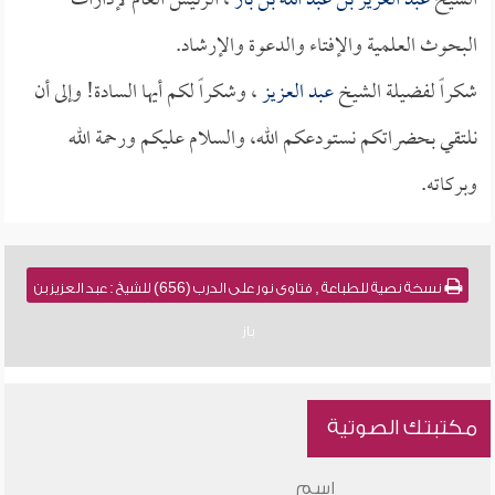
الشيخ
عبد العزيز بن عبد الله بن باز
، الرئيس العام لإدارات
البحوث العلمية والإفتاء والدعوة والإرشاد.
شكراً لفضيلة الشيخ
عبد العزيز
، وشكراً لكم أيها السادة! وإلى أن
نلتقي بحضراتكم نستودعكم الله، والسلام عليكم ورحمة الله
وبركاته.
نسخة نصية للطباعة , فتاوى نور على الدرب (656) للشيخ : عبد العزيز بن
باز
مكتبتك الصوتية
اسم