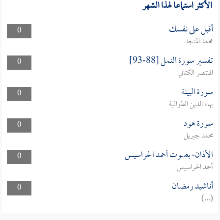
الأكثر استماعا لهذا الشهر
أقبل على نفسك
0
محمد المنجد
تفسير سورة النمل [88-93]
0
المنتصر الكتاني
سورة البينة
0
بهاء الدين الطوالبة
سورة هود
0
محمد جبريل
الأذان- بصوت أحمد الحراسيس
0
أحمد الحراسيس
أناشيد رمضان
0
(...)