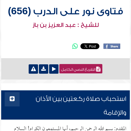
فتاوى نور على الدرب (656)
للشيخ : عبد العزيز بن باز
التفريغ النصي الكامل
استحباب صلاة ركعتين بين الأذان
والإقامة
المقدم: بسم الله الرحمن الرحيم، أيها المستمعون الكرام! السلام