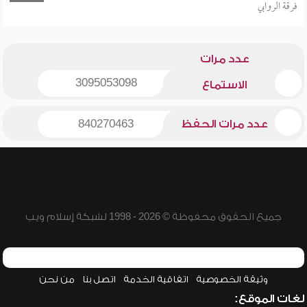
فرقة الروابي
عدد مرات
3095053098
الاستماع
عدد مرات الحفظ
840270463
جميع الحقوق محفوظة © 2026 - 1998 لشبكة إسلام ويب
وثيقة الخصوصية
اتفاقية الخدمة
اتصل بنا
من نحن
لغات الموقع: