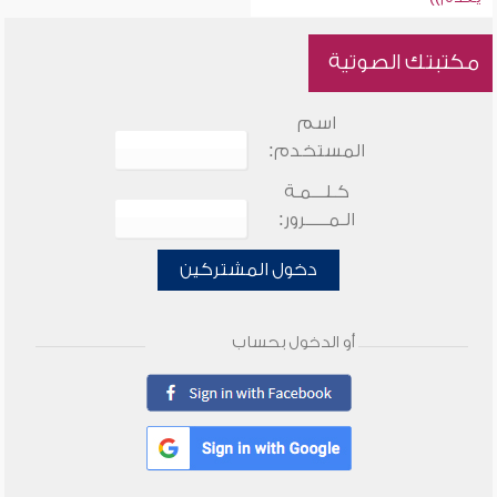
مكتبتك الصوتية
اسم
المستخدم:
كـلـــمـة
الـمـــــرور:
دخول المشتركين
أو الدخول بحساب