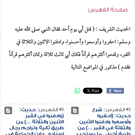
صفحة الفهرس
الحديث الشريف : ( قتل أبي يوم أحد فقال النبي صلى الله عليه
وسلم: احفروا وأوسعوا وأحسنوا، وادفنوا الاثنين والثلاثة في
القبر، وقدموا أكثرهم قرآناً فكان أبي ثالث ثلاثة وكان أكثرهم قرآناً
فقدم ) مذكور في المواضع التالية
الفهرس:
شرح
الفهرس:
حديث:
حديث: (احفروا
(وادفنوا في القبر
وأوسعوا وادفنوا الاثنين
الاثنين والثلاثة ...) من
والثلاثة في القبر ...) من
طريق ثانية وتراجم رجال
طريق أخرى , ما يستحب
إسناده , دفن الجماعة في