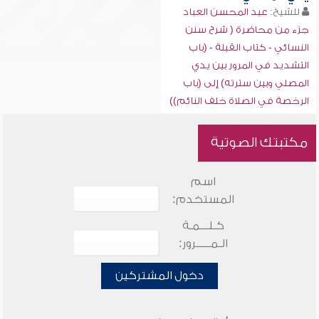
للشيخ:
عبد المحسن العباد
جزء من محاضرة ( شرح سنن
النسائي - كتاب القبلة - (باب
التشديد في المرور بين يدي
المصلي وبين سترته) إلى (باب
الرخصة في الصلاة خلف النائم))
مكتبتك الصوتية
اسم
المستخدم:
كـلـــمـة
الـمـــــرور:
دخول المشتركين