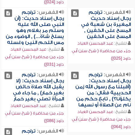
داود [024])
الفهرس:
تراجم
الفهرس:
تراجم
رجال إسناد حديث
رجال إسناد حديث: (أن
المغيرة بن شعبة في
النبي صلى الله عليه
المسح على الخفين ,
وسلم مر بغلام وهو
المسح على الخفين
يسلخ شاة...) , الوضوء من
مس اللحم النيئ وغسله
للشيخ:
عبد المحسن العباد
للشيخ:
عبد المحسن العباد
جزء من محاضرة ( شرح سنن أبي
جزء من محاضرة ( شرح سنن أبي
داود [025])
داود [031])
الفهرس:
تراجم
الفهرس:
تراجم
رجال إسناد حديث:
رجال إسناد حديث: (لا
(أقبلنا مع رسول الله زمن
يقبل الله صلاة حائض
الحديبية فقال: من
بغير خمار) , ما جاء في
يكلؤنا؟) , تابع حكم من
المرأة تصلي بغير خمار
نام عن الصلاة أو نسيها
للشيخ:
عبد المحسن العباد
للشيخ:
عبد المحسن العباد
جزء من محاضرة ( شرح سنن أبي
جزء من محاضرة ( شرح سنن أبي
داود [086])
داود [064])
الفهرس:
تراجم