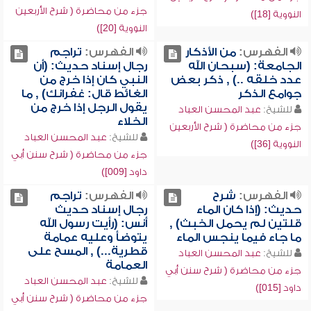
جزء من محاضرة ( شرح الأربعين
النووية [18])
النووية [20])
الفهرس:
من الأذكار
الفهرس:
تراجم
الجامعة: (سبحان الله
رجال إسناد حديث: (أن
عدد خلقه ..) , ذكر بعض
النبي كان إذا خرج من
جوامع الذكر
الغائط قال: غفرانك) , ما
يقول الرجل إذا خرج من
للشيخ:
عبد المحسن العباد
الخلاء
جزء من محاضرة ( شرح الأربعين
للشيخ:
عبد المحسن العباد
النووية [36])
جزء من محاضرة ( شرح سنن أبي
داود [009])
الفهرس:
شرح
الفهرس:
تراجم
حديث: (إذا كان الماء
رجال إسناد حديث
قلتين لم يحمل الخبث) ,
أنس: (رأيت رسول الله
ما جاء فيما ينجس الماء
يتوضأ وعليه عمامة
قطرية...) , المسح على
للشيخ:
عبد المحسن العباد
العمامة
جزء من محاضرة ( شرح سنن أبي
للشيخ:
عبد المحسن العباد
داود [015])
جزء من محاضرة ( شرح سنن أبي