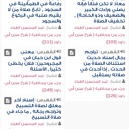
معاذ لا تكن فتاناً فإنه
رفاعة في الطمأنينة في
يصلي وراءك الكبير
السجود , تابع صلاة من لا
والضعيف وذو الحاجة) ,
يقيم صلبه في الركوع
تخفيف الصلاة
والسجود
للشيخ:
عبد المحسن العباد
للشيخ:
عبد المحسن العباد
جزء من محاضرة ( شرح سنن أبي
جزء من محاضرة ( شرح سنن أبي
داود [103])
داود [111])
الفهرس:
تراجم
الفهرس:
معنى
رجال إسناد حديث
قول ابن حبان في
استئناف الصلاة من
المجروحين: فلان يخطئ
الحدث , إذا أحدث في
كثيراً , الأسئلة
صلاته يستقبل
للشيخ:
عبد المحسن العباد
للشيخ:
عبد المحسن العباد
جزء من محاضرة ( شرح سنن أبي
جزء من محاضرة ( شرح سنن أبي
داود [149])
داود [126])
الفهرس:
إسناد آخر
معلق لصلاة التسبيح
وتراجم رجاله , ما جاء في
صلاة التسبيح
للشيخ:
عبد المحسن العباد