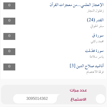
الإعجاز العلمي...من معجزات القرآن
0
زغلول النجار
القدر (24)
0
سفر الحوالي
سورة ق
0
محمد ركابي
سورة فصّلت
0
ياسر سلامة
أناشيد صلاح الدين [3]
0
فرقة الاعتصام
عدد مرات
3095014362
الاستماع