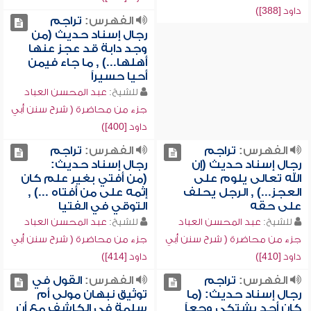
داود [388])
الفهرس:
تراجم
رجال إسناد حديث (من
وجد دابة قد عجز عنها
أهلها...) , ما جاء فيمن
أحيا حسيراً
للشيخ:
عبد المحسن العباد
جزء من محاضرة ( شرح سنن أبي
داود [400])
الفهرس:
تراجم
الفهرس:
تراجم
رجال إسناد حديث (إن
رجال إسناد حديث:
الله تعالى يلوم على
(من أفتي بغير علم كان
العجز...) , الرجل يحلف
إثمه على من أفتاه ...) ,
على حقه
التوقي في الفتيا
للشيخ:
عبد المحسن العباد
للشيخ:
عبد المحسن العباد
جزء من محاضرة ( شرح سنن أبي
جزء من محاضرة ( شرح سنن أبي
داود [410])
داود [414])
الفهرس:
تراجم
الفهرس:
القول في
رجال إسناد حديث: (ما
توثيق نبهان مولى أم
كان أحد يشتكي وجعاً
سلمة في الكاشف مع أن