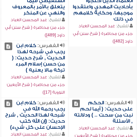
العلماء الذين احتجوا
الشنقيطي فيما
بأحاديث المهدي واعتقدوا
يتعلق بالأمر بالمعروف
موجبها، وحكاية كلامهم
والنهي عن المنكر
في ذلك
للشيخ:
عبد المحسن العباد
للشيخ:
عبد المحسن العباد
جزء من محاضرة ( شرح سنن أبي
جزء من محاضرة ( شرح سنن أبي
داود [489])
داود [482])
الفهرس:
كلام ابن
رجب في شرحه لهذا
الحديث , شرح حديث: (
من حسن إسلام المرء
تركه مالا يعنيه )
للشيخ:
عبد المحسن العباد
جزء من محاضرة ( شرح الأربعين
النووية [17])
الفهرس:
الحكم
الفهرس:
كلام ابن
على حديث: ( أيما لحم
رجب رحمه الله في
نبت من سحت .. ) ودلالته
شرحه لهذا الحديث , شرح
, الأسئلة
حديث: (إن الله كتب
الإحسان على كل شيء)
للشيخ:
عبد المحسن العباد
للشيخ:
عبد المحسن العباد
جزء من محاضرة ( شرح الأربعين