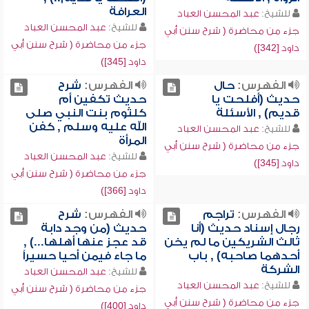
العرافة
للشيخ:
عبد المحسن العباد
للشيخ:
عبد المحسن العباد
جزء من محاضرة ( شرح سنن أبي
جزء من محاضرة ( شرح سنن أبي
داود [342])
داود [345])
الفهرس:
حال
الفهرس:
شرح
حديث (أفلحت يا
حديث تكفين أم
قديم) , الأسئلة
كلثوم بنت النبي صلى
الله عليه وسلم , كفن
للشيخ:
عبد المحسن العباد
المرأة
جزء من محاضرة ( شرح سنن أبي
للشيخ:
عبد المحسن العباد
داود [345])
جزء من محاضرة ( شرح سنن أبي
داود [366])
الفهرس:
تراجم
الفهرس:
شرح
رجال إسناد حديث (أنا
حديث (من وجد دابة
ثالث الشريكين ما لم يخن
قد عجز عنها أهلها...) ,
أحدهما صاحبه) , باب
ما جاء فيمن أحيا حسيراً
الشركة
للشيخ:
عبد المحسن العباد
للشيخ:
عبد المحسن العباد
جزء من محاضرة ( شرح سنن أبي
جزء من محاضرة ( شرح سنن أبي
داود [400])