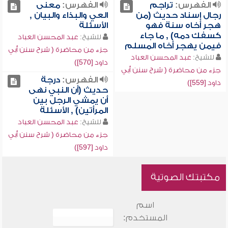
الفهرس:
تراجم
الفهرس:
معنى
رجال إسناد حديث (من
العي والبذاء والبيان ,
هجر أخاه سنة فهو
الأسئلة
كسفك دمه) , ما جاء
للشيخ:
عبد المحسن العباد
فيمن يهجر أخاه المسلم
جزء من محاضرة ( شرح سنن أبي
للشيخ:
عبد المحسن العباد
داود [570])
جزء من محاضرة ( شرح سنن أبي
الفهرس:
درجة
داود [559])
حديث (أن النبي نهى
أن يمشي الرجل بين
المرأتين) , الأسئلة
للشيخ:
عبد المحسن العباد
جزء من محاضرة ( شرح سنن أبي
داود [597])
مكتبتك الصوتية
اسم
المستخدم: