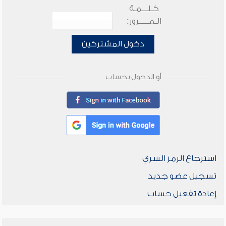
كـلـــمـة
الـمـــــرور:
دخول المشتركين
أو الدخول بحساب
استرجاع الرمز السري
تسجيل عضو جديد
إعادة تفعيل حساب