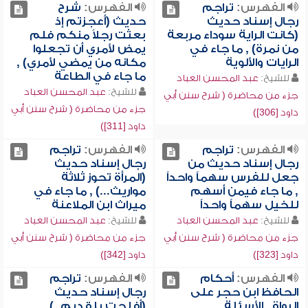
الفهرس:
تراجم
الفهرس:
شرح
رجال إسناد حديث
حديث (أعجزتم إذ
(كانت الراية سوداء مربعة
بعثت رجلاً منكم فلم
من نمرة) , ما جاء في
يمض لأمري أن تجعلوا
الرايات والألوية
مكانه من يمضي لأمري) ,
ما جاء في الطاعة
للشيخ:
عبد المحسن العباد
للشيخ:
عبد المحسن العباد
جزء من محاضرة ( شرح سنن أبي
جزء من محاضرة ( شرح سنن أبي
داود [306])
داود [311])
الفهرس:
تراجم
الفهرس:
تراجم
رجال إسناد حديث من
رجال إسناد حديث
جعل للفرس سهماً واحداً
(المرأة تحوز ثلاثة
, ما جاء فيمن أسهم
مواريث...) , ما جاء في
للخيل سهماً واحداً
ميراث ابن الملاعنة
للشيخ:
عبد المحسن العباد
للشيخ:
عبد المحسن العباد
جزء من محاضرة ( شرح سنن أبي
جزء من محاضرة ( شرح سنن أبي
داود [323])
داود [342])
الفهرس:
أحكام
الفهرس:
تراجم
الحافظ ابن حجر على
رجال إسناد حديث
الرواة , الأسئلة
(أفلحت يا قديم..) ,