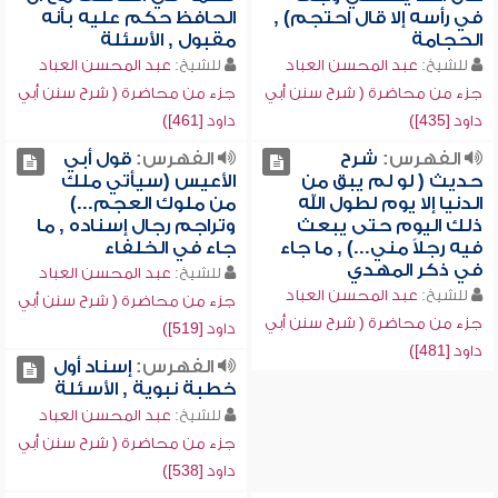
في رأسه إلا قال احتجم) ,
الحافظ حكم عليه بأنه
الحجامة
مقبول , الأسئلة
للشيخ:
عبد المحسن العباد
للشيخ:
عبد المحسن العباد
جزء من محاضرة ( شرح سنن أبي
جزء من محاضرة ( شرح سنن أبي
داود [435])
داود [461])
الفهرس:
شرح
الفهرس:
قول أبي
حديث ( لو لم يبق من
الأعيس (سيأتي ملك
الدنيا إلا يوم لطول الله
من ملوك العجم...)
ذلك اليوم حتى يبعث
وتراجم رجال إسناده , ما
فيه رجلاً مني...) , ما جاء
جاء في الخلفاء
في ذكر المهدي
للشيخ:
عبد المحسن العباد
للشيخ:
عبد المحسن العباد
جزء من محاضرة ( شرح سنن أبي
جزء من محاضرة ( شرح سنن أبي
داود [519])
داود [481])
الفهرس:
إسناد أول
خطبة نبوية , الأسئلة
للشيخ:
عبد المحسن العباد
جزء من محاضرة ( شرح سنن أبي
داود [538])