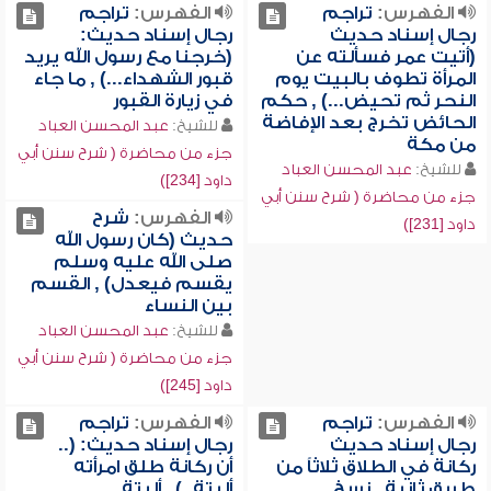
الفهرس:
تراجم
الفهرس:
تراجم
رجال إسناد حديث
رجال إسناد حديث:
(أتيت عمر فسألته عن
(خرجنا مع رسول الله يريد
المرأة تطوف بالبيت يوم
قبور الشهداء...) , ما جاء
النحر ثم تحيض...) , حكم
في زيارة القبور
الحائض تخرج بعد الإفاضة
للشيخ:
عبد المحسن العباد
من مكة
جزء من محاضرة ( شرح سنن أبي
للشيخ:
عبد المحسن العباد
داود [234])
جزء من محاضرة ( شرح سنن أبي
الفهرس:
شرح
داود [231])
حديث (كان رسول الله
صلى الله عليه وسلم
يقسم فيعدل) , القسم
بين النساء
للشيخ:
عبد المحسن العباد
جزء من محاضرة ( شرح سنن أبي
داود [245])
الفهرس:
تراجم
الفهرس:
تراجم
رجال إسناد حديث
رجال إسناد حديث: (..
ركانة في الطلاق ثلاثاً من
أن ركانة طلق امرأته
طريق ثانية , نسخ
ألبتة..) , ألبتة