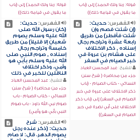
قوله: ربنا ولك الحمد) إلى (باب
قوله: ربنا ولك الحمد) إلى (باب
ما يقول في قيامه ذلك))
ما يقول في قيامه ذلك))
الفهرس:
حديث:
الفهرس:
حديث:
(إن شئت فصم وإن
(كان رسول الله صلى
شئت فأفطر) من طريق
الله عليه وسلم يصوم
رابعة عشرة وتراجم رجال
شعبان إلا قليلاً) من طريق
إسناده , ذكر الاختلاف
خامسة وتراجم رجال
على هشام بن عروة في
إسناده , صوم النبي صلى
خبر الصيام في السفر
الله عليه وسلم بأبي هو
وأمي، وذكر اختلاف
للشيخ:
عبد المحسن العباد
الناقلين للخبر في ذلك
جزء من محاضرة ( شرح سنن
للشيخ:
عبد المحسن العباد
النسائي - كتاب الصيام - (باب
جزء من محاضرة ( شرح سنن
ذكر الاختلاف على عروة في خبر
النسائي - كتاب الصيام - باب
الصيام في السفر) إلى (باب ذكر
صوم نبي الله داود - باب صوم
الاختلاف على أبي نضرة في خبر
النبي بأبي هو وأمي)
الصيام في السفر))
الفهرس:
شرح
حديث: (ذكر عنده رجل
يصوم الدهر، قال: لا صام