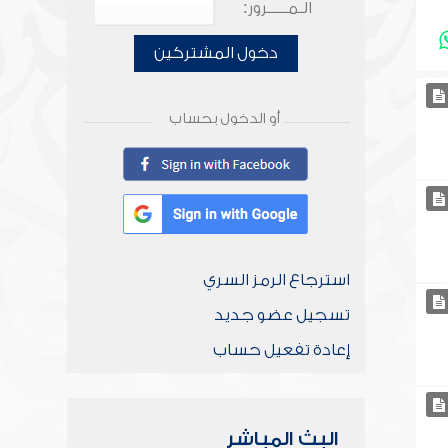
الـمـــــرور:
دخول المشتركين
أو الدخول بحساب
استرجاع الرمز السري
تسجيل عضو جديد
إعادة تفعيل حساب
البث المباشر