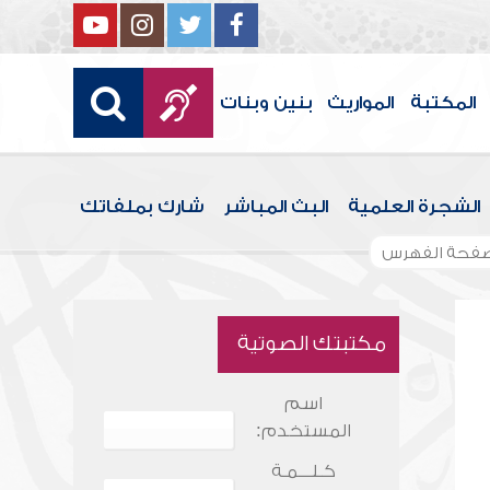
المكتبة
المواريث
بنين وبنات
الشجرة العلمية
البث المباشر
شارك بملفاتك
فحة الفهرس
مكتبتك الصوتية
اسم
المستخدم:
كـلـــمـة