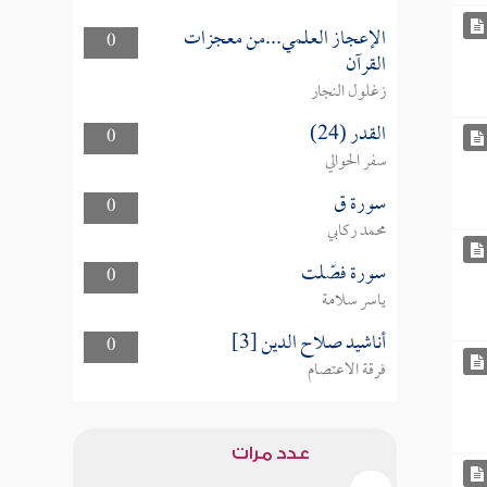
الإعجاز العلمي...من معجزات
0
القرآن
زغلول النجار
القدر (24)
0
سفر الحوالي
سورة ق
0
محمد ركابي
سورة فصّلت
0
ياسر سلامة
أناشيد صلاح الدين [3]
0
فرقة الاعتصام
عدد مرات