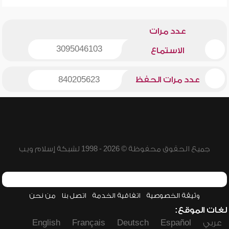
عدد مرات
3095046103
الاستماع
عدد مرات الحفظ
840205623
جميع الحقوق محفوظة © 2026 - 1998 لشبكة إسلام ويب
وثيقة الخصوصية
اتفاقية الخدمة
اتصل بنا
من نحن
لغات الموقع:
عربي
Español
Deutsch
Français
English