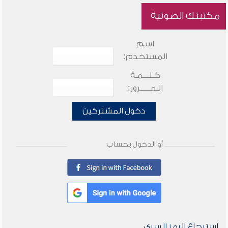
مكتبتك الصوتية
اسم
المستخدم:
كـلـــمـة
الـمـــــرور:
دخول المشتركين
أو الدخول بحساب
استرجاع الرمز السري