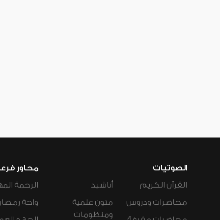
الصوتيات
محاور فرع
القرآن الكريم
أناشيد
الرحمة المه
محاضرات ودروس
متون علمية
واحة رمضان
ومنظومات
محاضرات مفرغة
الحج و العم