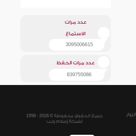
عدد مرات
الاستماع
3095006615
عدد مرات الحفظ
839755086
زوار
جميع الحقوق محفوظة © 2026 - 1998
لشبكة إسلام ويب