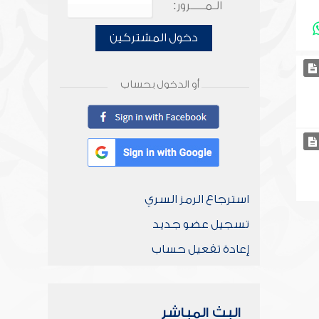
الـمـــــرور:
دخول المشتركين
أو الدخول بحساب
استرجاع الرمز السري
تسجيل عضو جديد
إعادة تفعيل حساب
البث المباشر