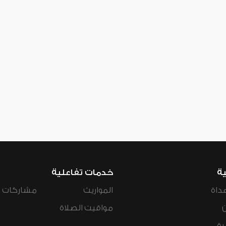
ية
خدمات تفاعلية
داة
المواريث
مشاركات ال
مواقيت الصلاة
رة