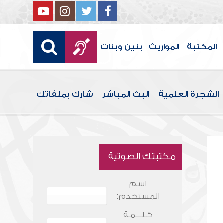
المكتبة
المواريث
بنين وبنات
الشجرة العلمية
البث المباشر
شارك بملفاتك
مكتبتك الصوتية
اسم
المستخدم:
كـلـــمـة