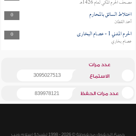
مصحف الحرم المكي لعام 1426هـ
اختلاط السائق بالمحارم
0
أحمد القطان
الحرم المدني 1 - عصام البخارى
0
عصام بخاري
عدد مرات
3095027513
الاستماع
عدد مرات الحفظ
839978121
جميع الحقوق محفوظة © 2026 - 1998 لشبكة إسلام ويب