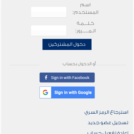
اسم
المستخدم:
كـلـــمـة
الـمـــــرور:
دخول المشتركين
أو الدخول بحساب
استرجاع الرمز السري
تسجيل عضو جديد
إعادة تفعيل حساب