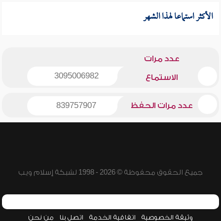
الأكثر استماعا لهذا الشهر
عدد مرات
3095006982
الاستماع
عدد مرات الحفظ
839757907
جميع الحقوق محفوظة © 2026 - 1998 لشبكة إسلام ويب
وثيقة الخصوصية
اتفاقية الخدمة
اتصل بنا
من نحن