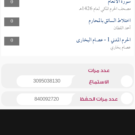
سورة الأنعام
0
مصحف الحرم المكي لعام 1426هـ
اختلاط السائق بالمحارم
0
أحمد القطان
الحرم المدني 1 - عصام البخارى
0
عصام بخاري
عدد مرات
3095038130
الاستماع
عدد مرات الحفظ
840092720