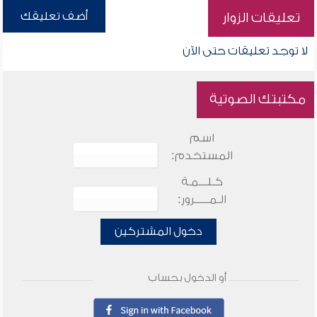
أضف تعليقك
تعليقات الزوار
لا توجد تعليقات حتى الآن
مكتبتك الصوتية
اسم
المستخدم:
كـلـــمـة
الـمـــــرور:
دخول المشتركين
أو الدخول بحساب