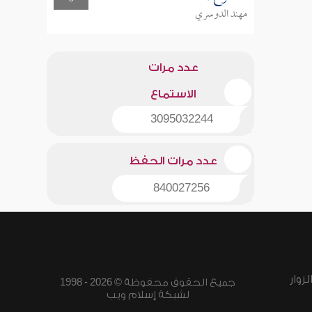
مهند الدوسري
عدد مرات
الاستماع
3095032244
عدد مرات الحفظ
840027256
زوار
جميع الحقوق محفوظة © 2026 - 1998
لشبكة إسلام ويب