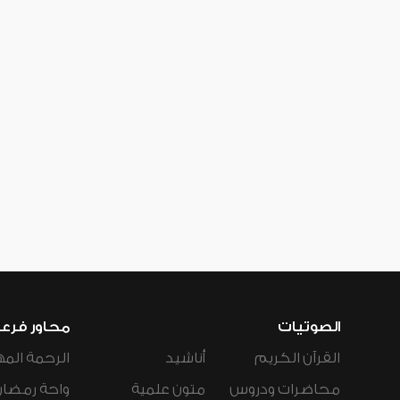
الصوتيات
محاور فرع
القرآن الكريم
أناشيد
الرحمة المه
محاضرات ودروس
متون علمية
واحة رمضان