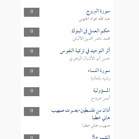
سورة البروج
0
عبد الله عواد الجهني
حكم العمل فى البنوك
0
محمد ناصر الدين الألباني
أثر التوحيد في تزكية النفوس
0
حسن أبو الأشبال الزهيري
سورة النساء
0
رشيد بلعالية
المسؤولية
0
أيمن صيدح
أذان من فلسطين-بصوت صهيب
0
هاني خطبا
صهيب هاني خطبا
الشموخ5
0