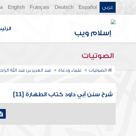
عربي
Español
Deutsch
Français
English
ia
الرئي
الصوتيات
الصوتيات
علماء ودعاة
عبد العزيز بن عبد الله الر
شرح سنن أبي داود كتاب الطهارة [11]