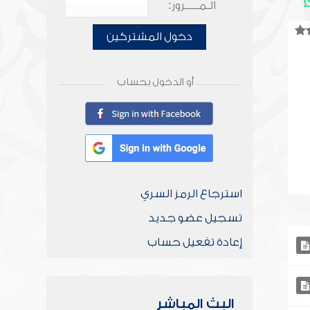
الـمـــــرور:
دخول المشتركين
أو الدخول بحساب
استرجاع الرمز السري
تسجيل عضو جديد
إعادة تفعيل حساب
البث المباشر