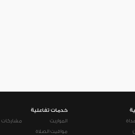
ية
خدمات تفاعلية
داة
المواريث
مشاركات ال
مواقيت الصلاة