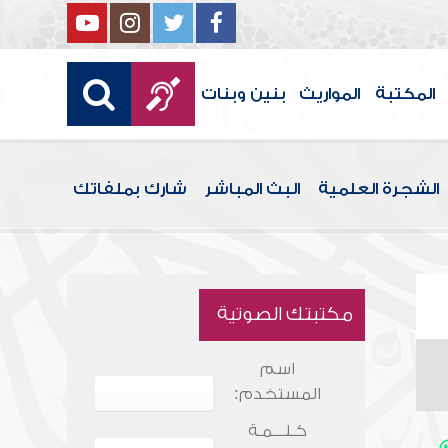
المكتبة
المواريث
بنين وبنات
الشجرة العلمية
البث المباشر
شارك بملفاتك
مكتبتك الصوتية
اسم
المستخدم:
كـلـــمـة