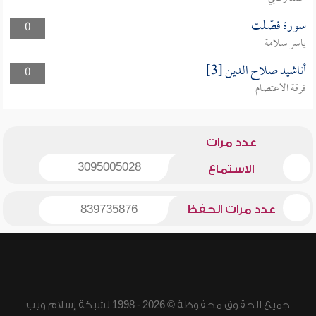
سورة فصّلت
0
ياسر سلامة
أناشيد صلاح الدين [3]
0
فرقة الاعتصام
عدد مرات
3095005028
الاستماع
عدد مرات الحفظ
839735876
جميع الحقوق محفوظة © 2026 - 1998 لشبكة إسلام ويب