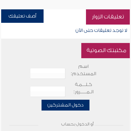
أضف تعليقك
تعليقات الزوار
لا توجد تعليقات حتى الآن
مكتبتك الصوتية
اسم
المستخدم:
كـلـــمـة
الـمـــــرور:
دخول المشتركين
أو الدخول بحساب