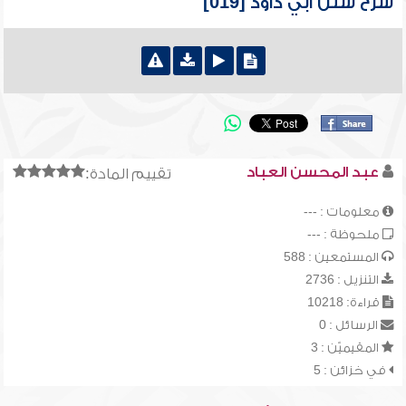
شرح سنن أبي داود [019]
عبد المحسن العباد
تقييم المادة:
معلومات : ---
ملحوظة : ---
المستمعين : 588
التنزيل : 2736
قراءة: 10218
الرسائل : 0
المقيميّن : 3
في خزائن : 5