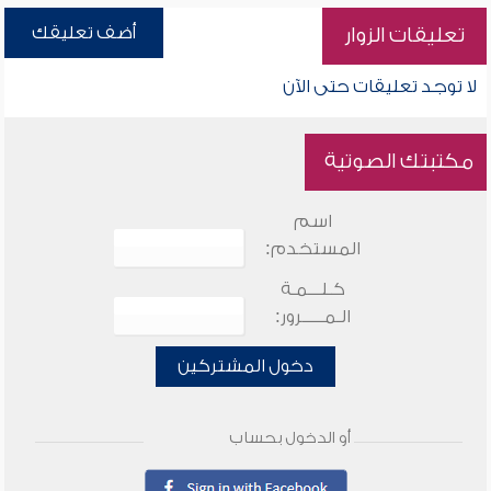
أضف تعليقك
تعليقات الزوار
لا توجد تعليقات حتى الآن
مكتبتك الصوتية
اسم
المستخدم:
كـلـــمـة
الـمـــــرور:
دخول المشتركين
أو الدخول بحساب