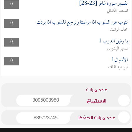
تفسير سورة غافر [23-28]
0
المنتصر الكتاني
تتوب عن الذنوب اذا مرضتا وترجع للذنوب اذا برئت
0
خالد الراشد
يا رفيق الدرب 1
0
سمير البشيري
الأشبال1
0
أبو عبد الملك
عدد مرات
3095003980
الاستماع
عدد مرات الحفظ
839723745