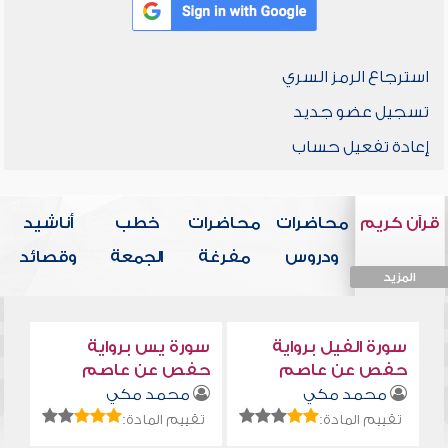
استرجاع الرمز السري
تسجيل عضو جديد
إعادة تفعيل حساب
قرآن كريم
محاضرات
محاضرات
خطب
أناشيد
ودروس
مفرغة
الجمعة
وقصائد
المزيد
المزيد
المزيد
المزيد
المزيد
سورة الفيل برواية
سورة يس برواية
حفص عن عاصم
حفص عن عاصم
محمد مكي
محمد مكي
تقييم المادة:
تقييم المادة: