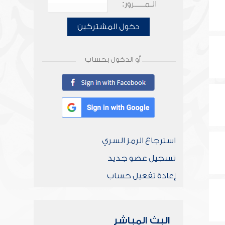
الـمـــــرور:
دخول المشتركين
أو الدخول بحساب
استرجاع الرمز السري
تسجيل عضو جديد
إعادة تفعيل حساب
البث المباشر