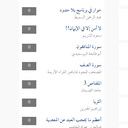
حوار في برنامج بلا حدود
0
عبد الرحمن السميط
لا أمن إلا في الإيمان!!
0
سعود الشريم
سورة المنافقون
0
أبوطلحة البوسعيدي
سورة الصف
0
المصحف المجود لمشاهير القراء الأربعة
المقناص 3
0
حامد الضبعان
الثريا
0
إبراهيم الجبرين
أعظم ما يحجب العبد عن المعصية
0
صالح بن عواد المغامسي