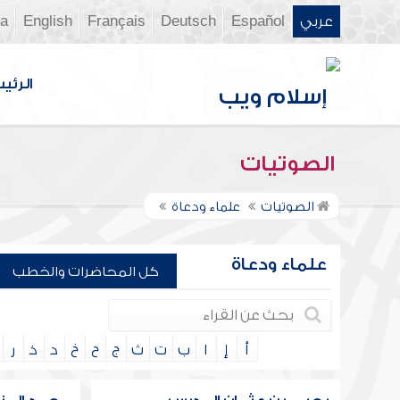
عربي
Español
Deutsch
Français
English
ia
الرئي
الصوتيات
الصوتيات
علماء ودعاة
علماء ودعاة
كل المحاضرات والخطب
أ
إ
ا
ب
ت
ث
ج
ح
خ
د
ذ
ر