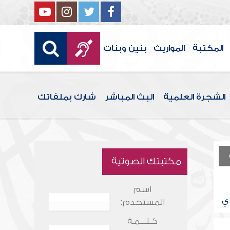
المكتبة
المواريث
بنين وبنات
الشجرة العلمية
البث المباشر
شارك بملفاتك
مكتبتك الصوتية
اسم
ي
المستخدم:
كـلـــمـة