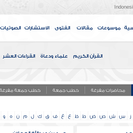
Indones
سية
موسوعات
مقالات
الفتوى
الاستشارات
الصوتيات
القرآن الكريم
علماء ودعاة
القراءات العشر
محاضرات مفرغة
خطب جمعة
خطب جمعة مفرغة
ز
س
ش
ص
ض
ط
ظ
ع
غ
ف
ق
ك
ل
م
ن
ه
و