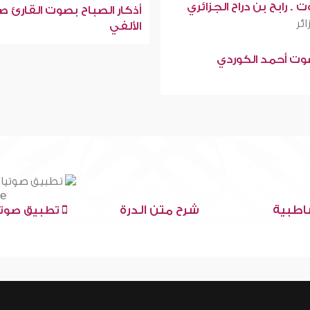
 . رابح بن دراح الجزائري
أذكار الصباح بصوت القارئ ص
ائر
الألفي
صوت أحمد الكوردي
اطبية
شرح متن الدرة
تطبيق صوتي