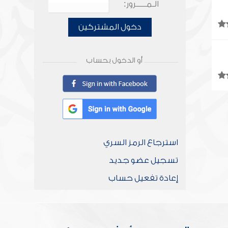
الـمـــــرور:
دخول المشتركين
أو الدخول بحساب
استرجاع الرمز السري
تسجيل عضو جديد
إعادة تفعيل حساب