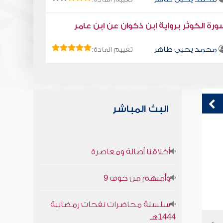
رة الكوثر برواية ابن ذكوان عن ابن عامر
محمد يحيى طاهر
تقييم المادة:
البث المباشر
كتاب تلبيس إبليس 1
ا
أخلاقنا أصالة ومعاصرة
أبو الفرج ابن الجوزي
وأمنهم من خوف 9
سلسلة محاضرات نفحات رمضانية
1444هـ