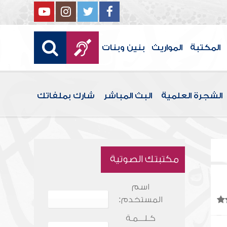
المكتبة
المواريث
بنين وبنات
الشجرة العلمية
البث المباشر
شارك بملفاتك
مكتبتك الصوتية
اسم
المستخدم:
كـلـــمـة