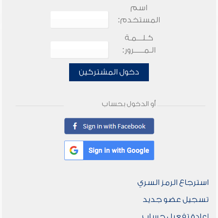
اسم
المستخدم:
كـلـــمـة
الـمـــــرور:
دخول المشتركين
أو الدخول بحساب
استرجاع الرمز السري
تسجيل عضو جديد
إعادة تفعيل حساب