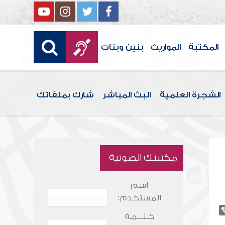
المكتبة
المواريث
بنين وبنات
الشجرة العلمية
البث المباشر
شارك بملفاتك
مكتبتك الصوتية
اسم
المستخدم:
كـلـــمـة