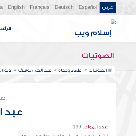
عربي
Español
Deutsch
Français
English
ia
الرئي
الصوتيات
الصوتيات
علماء ودعاة
عبد الحي يوسف
ديوان 
صف
عبد 
عدد المواد :
139