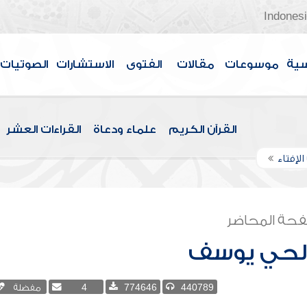
Indones
سية
موسوعات
مقالات
الفتوى
الاستشارات
الصوتيات
القرآن الكريم
علماء ودعاة
القراءات العشر
الإفتاء
حة المحاضر
الحي يوسف
440789
774646
4
مفضلة