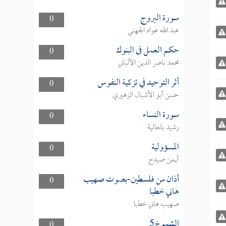
سورة البروج
0
عبد الله عواد الجهني
حكم العمل فى البنوك
0
محمد ناصر الدين الألباني
أثر التوحيد في تزكية النفوس
0
حسن أبو الأشبال الزهيري
سورة النساء
0
رشيد بلعالية
المسؤولية
0
أيمن صيدح
أذان من فلسطين-بصوت صهيب
0
هاني خطبا
صهيب هاني خطبا
الشموخ5
0