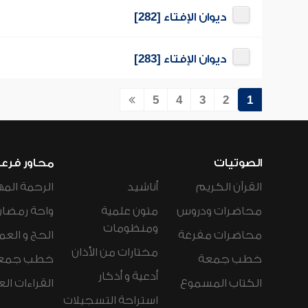
ديوان الإفتاء [282]
ديوان الإفتاء [283]
5
4
3
2
1
الصوتيات
محاور فرع
القرآن الكريم
أناشيد
الرحمة المه
محاضرات ودروس
متون علمية
واحة رمضان
ومنظومات
محاضرات مفرغة
الحج و العم
مختارات من الأذان
خطب جمعة
خطب جمع
أدعية و أذكار
الكتاب المسموع
القراءات ال
استراحة التسجيلات