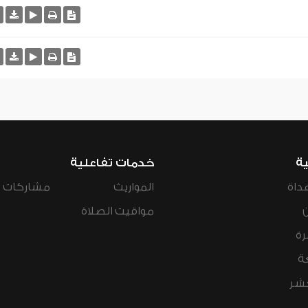
ية
خدمات تفاعلية
داة
المواريث
مشاركات ال
مواقيت الصلاة
رة
ة
عشر