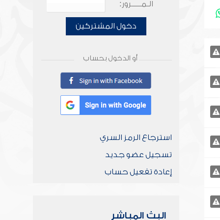
الـمـــــرور:
دخول المشتركين
أو الدخول بحساب
استرجاع الرمز السري
تسجيل عضو جديد
إعادة تفعيل حساب
البث المباشر