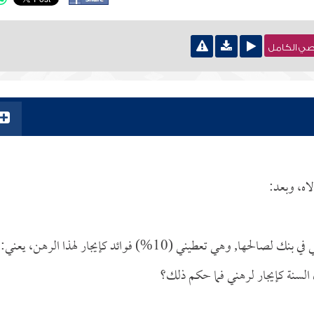
نصي الكامل
اه، وبعد:
السؤال الأول: عرضت علي شركة من الشركات أن أرهن بيتي في بنك لصالحها, وهي تعطيني (10%) فوائد كإيجار لهذا الرهن، يعني:
ل السنة كإيجار لرهني فما حكم ذلك؟