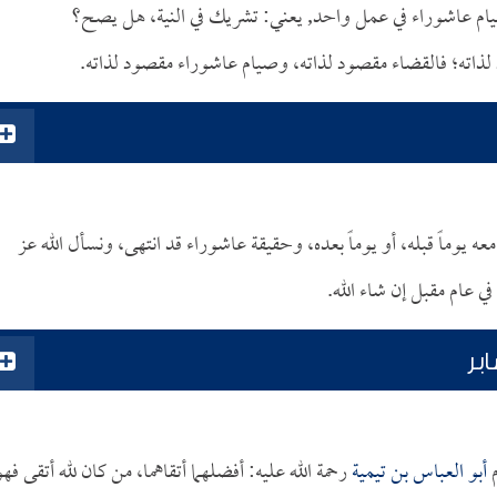
يام عاشوراء في عمل واحد, يعني: تشريك في النية، هل يصح؟
لذاته؛ فالقضاء مقصود لذاته، وصيام عاشوراء مقصود لذاته.
يوماً قبله، أو يوماً بعده، وحقيقة عاشوراء قد انتهى، ونسأل الله عز
ي عام مقبل إن شاء الله.
بر
م
أبو العباس بن تيمية
رحمة الله عليه: أفضلهما أتقاهما، من كان لله أتقى فهو