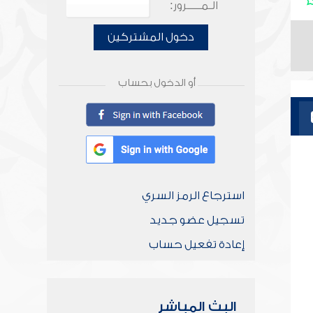
الـمـــــرور:
دخول المشتركين
أو الدخول بحساب
استرجاع الرمز السري
تسجيل عضو جديد
إعادة تفعيل حساب
البث المباشر