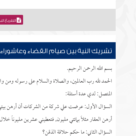
التفريغ ال
تشريك النية بين صيام القضاء وعاشوراء
بسم الله الرحمن الرحيم.
الحمد لله رب العالمين، والصلاة والسلام على رسوله ومن وال
المتصل: لدي عدة أسئلة:
أرهن العقار مثلاً بمائتي مليون, فتعطيني عشرين مليوناً خلا
السؤال الثاني: ما حكم حلاقة الذقن؟