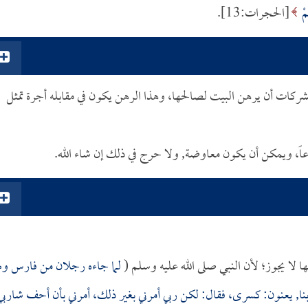
ُمْ
[الحجرات:13].
كات أن يرهن البيت لصالحها، وهذا الرهن يكون في مقابله أجرة تمثل
اً، ويمكن أن يكون معاوضة, ولا حرج في ذلك إن شاء الله.
 لا يجوز؛ لأن النبي صلى الله عليه وسلم (
لما جاءه رجلان من فارس وله
ربنا, يعنون: كسرى، فقال: لكن ربي أمرني بغير ذلك، أمرني بأن أحف شاربي