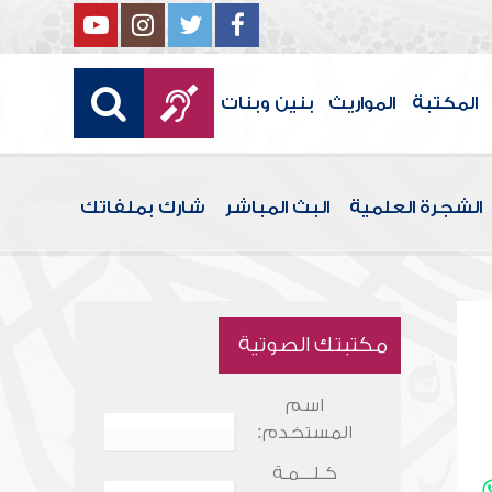
المكتبة
المواريث
بنين وبنات
الشجرة العلمية
البث المباشر
شارك بملفاتك
مكتبتك الصوتية
اسم
المستخدم:
كـلـــمـة