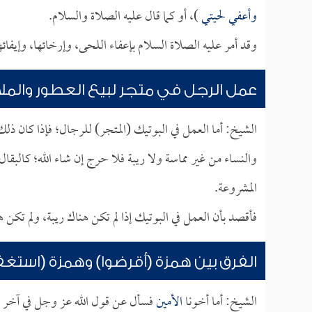
وأعفي لحيتي
)، أو كما قال عليه الصلاة والسلام.
وقد أمر عليه الصلاة السلام بإعفاء اللحى، وإرخائها، وإيفائه
عمل الرجل في متجر لبيع العطور والمل
الشيخ: أما العمل في البوتيك (المتجر) للرجال؛ فإذا كان ذلك ي
والنساء من غير مماسة ولا ريبة فلا حرج إن شاء الله؛ كالب
المشروعة.
فأقصد بأن العمل في البوتيك إذا لم تكن هناك ريبة، ولم تكن 
الفرق بين همزة (أقرضوا) وهمزة (استغف
الشيخ: أما أخونا
الأمين
فسأل عن قول الله عز وجل في آخر 