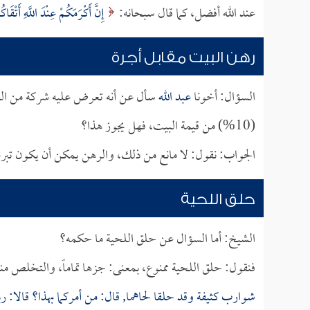
عند الله أفضل، كما قال سبحانه:
إِنَّ أَكْرَمَكُمْ عِنْدَ اللَّهِ أَتْقَاك
رهن البيت مقابل أجرة
السؤال: أخونا
عبد الله
سأل عن أنه تعرض عليه شركة من الشر
(10%) من قيمة البيت، فهل يجوز هذا؟
الجواب: نقول: لا مانع من ذلك، والرهن يمكن أن يكون تبرع
حلق اللحية
الشيخ: أما السؤال عن حلق اللحية ما حكمه؟
فنقول: حلق اللحية ممنوع، بمعنى: جزها تماماً، والتخلص منها
شوارب كثيفة وقد حلقا لحاهما, قال: من أمركما بهذا؟ قالا: 