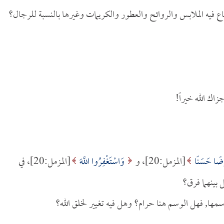
اع فيه الملابس والروائح والعطور والكريمات وغيرها بالنسبة للرجال؟
زاك الله خيراً!
رْضًا حَسَنًا
[المزمل:20]، و
وَاسْتَغْفِرُوا اللَّهَ
[المزمل:20]، في
 بينهما فرق؟
 وسمها, فهل الوسم هنا حرام؟ وهل فيه تغيير لخلق الله؟