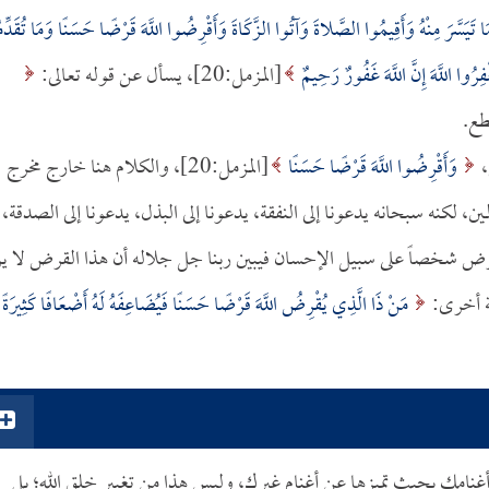
 تَيَسَّرَ مِنْهُ وَأَقِيمُوا الصَّلاةَ وَآتُوا الزَّكَاةَ وَأَقْرِضُوا اللَّهَ قَرْضًا حَسَنًا وَمَا تُقَدِّ
فِرُوا اللَّهَ إِنَّ اللَّهَ غَفُورٌ رَحِيمٌ
[المزمل:20]، يسأل عن قوله تعالى:
،
وَأَقْرِضُوا اللَّهَ قَرْضًا حَسَنًا
[المزمل:20]، والكلام هنا خارج مخرج
ن، لكنه سبحانه يدعونا إلى النفقة، يدعونا إلى البذل، يدعونا إلى الصدقة،
 شخصاً على سبيل الإحسان فيبين ربنا جل جلاله أن هذا القرض لا ير
ية أخرى:
مَنْ ذَا الَّذِي يُقْرِضُ اللَّهَ قَرْضًا حَسَنًا فَيُضَاعِفَهُ لَهُ أَضْعَافًا كَثِيرَةً
غنامك بحيث تميزها عن أغنام غيرك، وليس هذا من تغيير خلق الله؛ بل