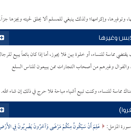
ا، وتوفيرها، وإكرامها؛ ولذلك ينبغي للمسلم ألا يحلق لحيته ويجزها جزاً.
ابس وغيرها
قتضي مماسة للنساء، أو خلوة بهن فلا يجوز، أما إذا كان بائعاً يبيع للرجا
قال والفوال وغيرهم من أصحاب التجارات ممن يبيعون للناس السلع
هناك مماسة للنساء، وكنت تبيع أشياء مباحة فلا حرج في ذلك إن شاء الله.
روا)
سورة المزمل:
عَلِمَ أَنْ سَيَكُونُ مِنْكُمْ مَرْضَى وَآخَرُونَ يَضْرِبُونَ فِي الأَرْض