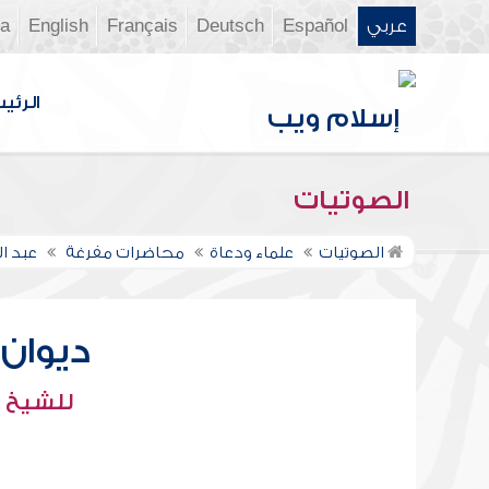
عربي
Español
Deutsch
Français
English
ia
الرئي
الصوتيات
الصوتيات
علماء ودعاة
محاضرات مفرغة
عبد 
ديوان ال
للشيخ :