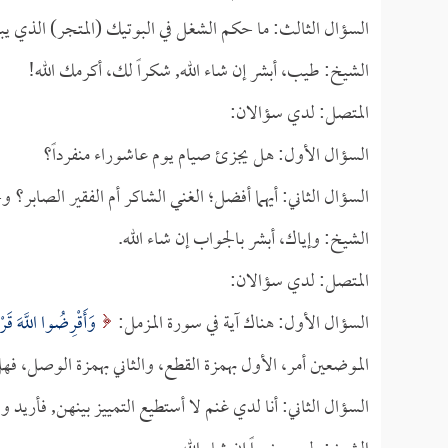
السؤال الثالث: ما حكم الشغل في البوتيك (المتجر) الذي يب
الشيخ: طيب، أبشر إن شاء الله, شكراً لك، أكرمك الله!
المتصل: لدي سؤالان:
السؤال الأول: هل يجزئ صيام يوم عاشوراء منفرداً؟
السؤال الثاني: أيهما أفضل؛ الغني الشاكر أم الفقير الصابر؟ وج
الشيخ: وإياك، أبشر بالجواب إن شاء الله.
المتصل: لدي سؤالان:
السؤال الأول: هناك آية في سورة المزمل:
وَأَقْرِضُوا اللَّهَ قَ
الموضعين أمر، الأول بهمزة القطع، والثاني بهمزة الوصل، فهل
السؤال الثاني: أنا لدي غنم لا أستطيع التمييز بينهن, فأريد