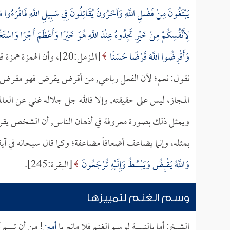
يَبْتَغُونَ مِنْ فَضْلِ اللَّهِ وَآخَرُونَ يُقَاتِلُونَ فِي سَبِيلِ اللَّهِ فَاقْرَءُوا مَا
لِأَنْفُسِكُمْ مِنْ خَيْرٍ تَجِدُوهُ عِنْدَ اللَّهِ هُوَ خَيْرًا وَأَعْظَمَ أَجْرًا وَاسْتَغْ
وَأَقْرِضُوا اللَّهَ قَرْضًا حَسَنًا
[المزمل:20]، وأن الهمزة همزة قطع.
نقول: نعم؛ لأن الفعل رباعي, من أقرض يقرض فهو مقرض
المجاز، ليس على حقيقته, وإلا فالله جل جلاله غني عن العالمي
ويمثل ذلك بصورة معروفة في أذهان الناس, أن الشخص يقرض
بمثله، وإنما يضاعف أضعافاً مضاعفة؛ وكما قال سبحانه في آ
وَاللَّهُ يَقْبِضُ وَيَبْسُطُ وَإِلَيْهِ تُرْجَعُونَ
[البقرة:245].
وسم الغنم لتمييزها
الشيخ: أما بالنسبة لوسم الغنم فلا مانع يا
أمين
! من أن تسم أ