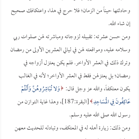
وحادثتها حيناً من الزمان؛ فلا حرج في هذا، واعتكافك صحيح
إن شاء الله.
ومن حسن عشرته: تقبيله لزوجاته ومباشرته لهن صلوات ربي
وسلامه عليه، ومواقعته لهن في ليالي العشرين الأولى من رمضان
وترك ذلك في العشر الأواخر. فلم يكن يعتزل أزواجه في
رمضان؛ بل يعتزلهن فقط في العشر الأواخر؛ لأنه في الغالب
يكون معتكفاً، والله عز وجل قال:
وَلا تُبَاشِرُوهُنَّ وَأَنْتُمْ
عَاكِفُونَ فِي الْمَسَاجِدِ
[البقرة:187]، وهذا غاية التوازن من
رسول الله صلى الله عليه وسلم.
ومن ذلك: زيارة أهله له في المعتكف، وتبادله للحديث معهن