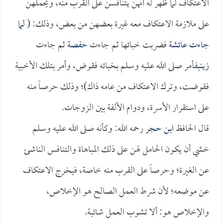
الاعتكاف لما ظهر له أنهن يتنافسن على القرب منه، ويحملهن
على ملازمة الاعتكاف معه غيرة بعضهن من بعض، وذلك: (
لما
جاءت
عائشة
فضربت خبائها ثم جاءت
حفصة
ثم جاءت
زينب
فأمر صلى الله عليه وسلم بخبائه فقوض، وأمر بتلك الأخبية
فقوضت، وترك الاعتكاف من عامه ذاك)؛ وذلك حرصاً منه
على استقرار الأسرة، ودوام الألفة بين الزوجات.
قال الحافظ
ابن حجر
رحمه الله: وكأنه صلى الله عليه وسلم
خشي أن يكون الحامل لهن على ذلك المباهاة والتنافس الناشئ
عن الغيرة؛ وحرصاً على القرب منه خاصة، فيخرج الاعتكاف
عن موضعه؛ لأن شرط العمل الصالح هو الإخلاص،
والإخلاص هو: ألا تشوب العمل شائبة.