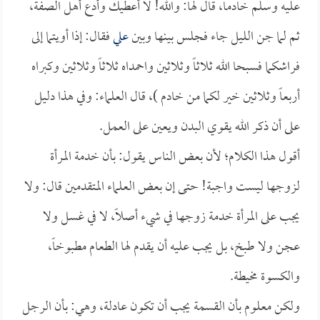
عليه وسلم خادماً، قال لها: والله! لا أعطيك وأدع أهل الصفة،
ثم لما جن الليل جاء فجلس بينها وبين
علي
فقال: إذا أويتما إلى
فراشكما فسبحا الله ثلاثاً وثلاثين واحمداه ثلاثاً وثلاثين وكبراه
أربعاً وثلاثين خير لكما من خادم )، قال العلماء: وفي هذا دليل
على أن ذكر الله يقوي البدن ويعين على العمل.
أقول هذا الكلام؛ لأن بعض الناس يقول: بأن خدمة المرأة
لزوجها ليست واجبة! حتى إن بعض العلماء المتقدمين قال: ولا
يجب على المرأة خدمة زوجها في شيء أصلاً، لا في غسل ولا
عجن ولا طبخ، بل يجب عليه أن يقدم لها الطعام مطبوخاً،
والكسوة مخيطة.
ولكن معلوم بأن القسمة يجب أن تكون عادلة، وهي: بأن الرجل