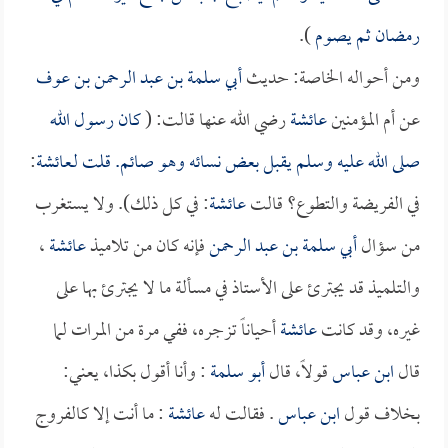
رمضان ثم يصوم
).
ومن أحواله الخاصة: حديث
أبي سلمة بن عبد الرحمن بن عوف
عن أم المؤمنين
عائشة
رضي الله عنها قالت: (
كان رسول الله
صلى الله عليه وسلم يقبل بعض نسائه وهو صائم. قلت لـ
عائشة
:
في الفريضة والتطوع؟ قالت
عائشة
: في كل ذلك). ولا يستغرب
من سؤال
أبي سلمة بن عبد الرحمن
فإنه كان من تلاميذ
عائشة
،
والتلميذ قد يجترئ على الأستاذ في مسألة ما لا يجترئ بها على
غيره، وقد كانت
عائشة
أحياناً تزجره، ففي مرة من المرات لما
قال
ابن عباس
قولاً، قال
أبو سلمة
: وأنا أقول بكذا، يعني:
بخلاف قول
ابن عباس
. فقالت له
عائشة
: ما أنت إلا كالفروج