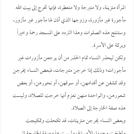
المرأة متزينة، ولا متبرجة ولا متعطرة، فإنها تخرج إلى بيت الله
مأجورة غير مأزورة، وزوجها الذي أذن لها مأجور غير مأزور،
وستنتج هذه الصلوات وهذا التردد على المسجد رحمة وخيراً
وبركة على الأسرة.
ولكن ليحذر النساء تمام الحذر من أن يرجعن مأزورات غير
مأجورات؛ وذلك إذا خرجن متبرجات، فبعض النساء يخرجن
وقد كشفن عن أقدامهن، أو سوقهن، أو نحورهن، أو بعض
شعورهن، والواحدة منهن تعزم أنها خرجت للصلاة، وليست
هذه صفة الخارجة إلى الصلاة.
وبعض النساء يخرجن متزينات، قد تكحلت وتمكيجت
ولطخت وجهها بالأصباغ، وليست هذه صفة الخارجة إلى