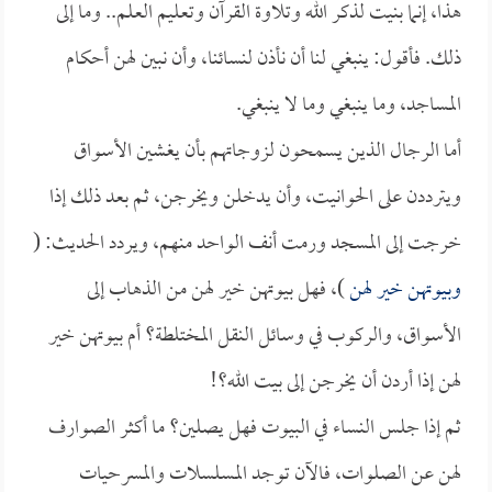
هذا، إنما بنيت لذكر الله وتلاوة القرآن وتعليم العلم.. وما إلى
ذلك. فأقول: ينبغي لنا أن نأذن لنسائنا، وأن نبين لهن أحكام
المساجد، وما ينبغي وما لا ينبغي.
أما الرجال الذين يسمحون لزوجاتهم بأن يغشين الأسواق
ويترددن على الحوانيت، وأن يدخلن ويخرجن، ثم بعد ذلك إذا
خرجت إلى المسجد ورمت أنف الواحد منهم، ويردد الحديث: (
وبيوتهن خير لهن
)، فهل بيوتهن خير لهن من الذهاب إلى
الأسواق، والركوب في وسائل النقل المختلطة؟ أم بيوتهن خير
لهن إذا أردن أن يخرجن إلى بيت الله؟!
ثم إذا جلس النساء في البيوت فهل يصلين؟ ما أكثر الصوارف
لهن عن الصلوات، فالآن توجد المسلسلات والمسرحيات