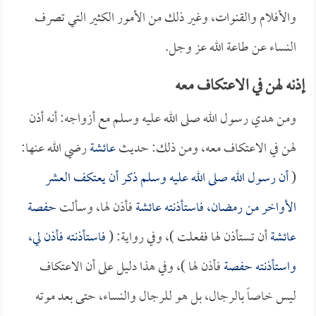
والأفلام والقنوات، وغير ذلك من الأمور الكثير التي تصرف
النساء عن طاعة الله عز وجل.
إذنه لهن في الاعتكاف معه
ومن هدي رسول الله صلى الله عليه وسلم مع أزواجه: أنه أذن
لهن في الاعتكاف معه، ومن ذلك: حديث
عائشة
رضي الله عنها:
(
أن رسول الله صلى الله عليه وسلم ذكر أن يعتكف العشر
الأواخر من رمضان، فاستأذنته
عائشة
فأذن لها، وسألت
حفصة
عائشة
أن تستأذن لها ففعلت )، وفي رواية: (
فاستأذنته فأذن لي،
واستأذنته
حفصة
فأذن لها )، وفي هذا دليل على أن الاعتكاف
ليس خاصاً بالرجال، بل هو للرجال والنساء، حتى بعد موته