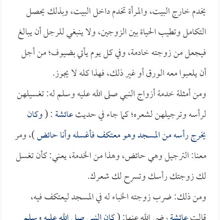
يخدم خارج البيت، والمرأة تخدم داخل البيت، وبذلك يحصل
التكامل وتطيب الحياة بين الزوجين، ولا ينبغي للرجل أن يبالغ
فيجعل من زوجته خادمة، وفي كل يوم يأتي بضيوف؛ من أجل
أن يلعبوا معه الورق أو غير ذلك، فهذا كله لا يجوز.
ومن أمثلة خدمة أزواج النبي صلى الله عليه وسلم له: تغسيلهن
لرأسه وترجيلهن لشعره؛ كما جاء في حديث
عائشة
: (
وكان
يخرج رأسه من المسجد وهو معتكف فأغسله وأنا حائض
)، ومر
معنا: الترجيل وهي حائض، وهذا من الخدمة، يعني: كأن تغسل
لك زوجتك رأسك وتسرح لك شعرك.
ومن ذلك: ضرب زوجته الخباء له في المسجد ليعتكف فيه،
قالت
عائشة
رضي الله عنها: (
كان النبي صلى الله عليه وسلم