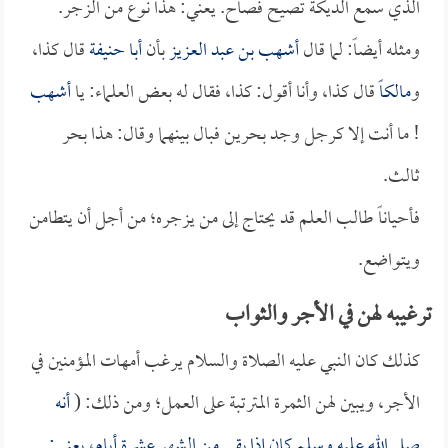
الذي سمع الديكة تصيح فصاح. يعني: هذا نوع من الزجر.
ومثله أيضاً: لما قال
أشهب بن عبد العزيز
بأن
أبا حنيفة
قال كذا،
و
مالكاً
قال كذا، وأنا أقول: كذا، فقال له بعض العلماء: يا
أشهب
! ما أنت إلا كرجل وجد بحرين فبال بينهما وقال: هذا بحر
ثالث.
فأحياناً طالب العلم قد يحتاج إلى من يزجره؛ من أجل أن يتطامن
ويتواضع.
ترغيبه لهن في الأجر والثواب
كذلك كان النبي عليه الصلاة والسلام يرغب أمهات المؤمنين في
الأجر، ويبين لهن الثمرة المترتبة على العمل؛ ومن ذلك: (
أنه
صلى الله عليه وسلم كان إذا بقي من الشهر عشرة أيام، يعني: