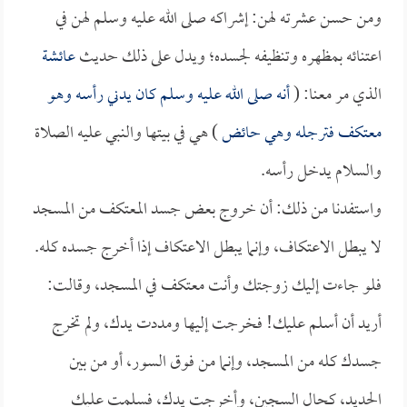
ومن حسن عشرته لهن: إشراكه صلى الله عليه وسلم لهن في
اعتنائه بمظهره وتنظيفه لجسده؛ ويدل على ذلك حديث
عائشة
الذي مر معنا: (
أنه صلى الله عليه وسلم كان يدني رأسه وهو
معتكف فترجله وهي حائض
) هي في بيتها والنبي عليه الصلاة
والسلام يدخل رأسه.
واستفدنا من ذلك: أن خروج بعض جسد المعتكف من المسجد
لا يبطل الاعتكاف، وإنما يبطل الاعتكاف إذا أخرج جسده كله.
فلو جاءت إليك زوجتك وأنت معتكف في المسجد، وقالت:
أريد أن أسلم عليك! فخرجت إليها ومددت يدك، ولم تخرج
جسدك كله من المسجد، وإنما من فوق السور، أو من بين
الحديد، كحال السجين، وأخرجت يدك، فسلمت عليك