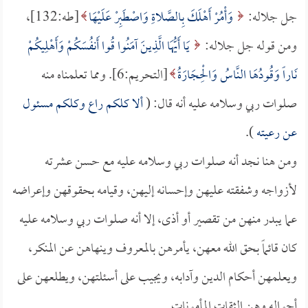
جل جلاله:
وَأْمُرْ أَهْلَكَ بِالصَّلاةِ وَاصْطَبِرْ عَلَيْهَا
[طه:132]،
ومن قوله جل جلاله:
يَا أَيُّهَا الَّذِينَ آمَنُوا قُوا أَنفُسَكُمْ وَأَهْلِيكُمْ
نَاراً وَقُودُهَا النَّاسُ وَالْحِجَارَةُ
[التحريم:6]. ومما تعلمناه منه
صلوات ربي وسلامه عليه أنه قال: (
ألا كلكم راع وكلكم مسئول
عن رعيته
).
ومن هنا نجد أنه صلوات ربي وسلامه عليه مع حسن عشرته
لأزواجه وشفقته عليهن وإحسانه إليهن، وقيامه بحقوقهن وإعراضه
عما يبدر منهن من تقصير أو أذى، إلا أنه صلوات ربي وسلامه عليه
كان قائماً بحق الله معهن، يأمرهن بالمعروف وينهاهن عن المنكر،
ويعلمهن أحكام الدين وآدابه، ويجيب على أسئلتهن، ويطلعهن على
أحواله وهن الثقات المأمونات.