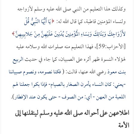
وكذلك هذا التعليم من النبي صلى الله عليه وسلم لأزواجه
ولنساء المؤمنين قاطبة، كما قال الله له:
يَا أَيُّهَا النَّبِيُّ قُلْ
لأَزْوَاجِكَ وَبَنَاتِكَ وَنِسَاءِ الْمُؤْمِنِينَ يُدْنِينَ عَلَيْهِنَّ مِنْ جَلابِيبِهِنَّ
[الأحزاب:59]، فهذا التعليم منه صلوات الله وسلامه عليه
لهؤلاء النسوة ظهر أثره على الصبيان، كما جاء في حديث
الربيع
بنت معوذ
رضي الله عنها، قالت: (
فكنا نصومه، ونصوم صبياننا
-يعني: كان النساء يأمرن الصغار بالصيام- فإذا بكوا جعلنا لهم
اللعبة من العهن - أي: من الصوف - حتى يكون عند الإفطار
).
اطلاعهن على أحواله صلى الله عليه وسلم لينقلنها إلى
الأمة