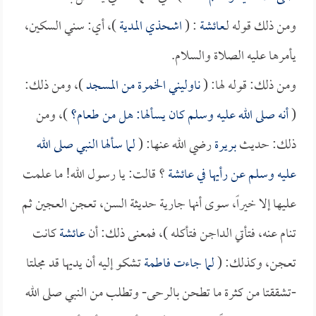
ومن ذلك قوله لـ
عائشة
: (
اشحذي المدية
)، أي: سني السكين،
يأمرها عليه الصلاة والسلام.
ومن ذلك: قوله لها: (
ناوليني الخمرة من المسجد
)، ومن ذلك:
(
أنه صلى الله عليه وسلم كان يسألها: هل من طعام؟
)، ومن
ذلك: حديث
بريرة
رضي الله عنها: (
لما سألها النبي صلى الله
عليه وسلم عن رأيها في
عائشة
؟ قالت: يا رسول الله! ما علمت
عليها إلا خيراً، سوى أنها جارية حديثة السن، تعجن العجين ثم
تنام عنه، فتأتي الداجن فتأكله )، فمعنى ذلك: أن
عائشة
كانت
تعجن، وكذلك: (
لما جاءت
فاطمة
تشكو إليه أن يديها قد مجلتا
-تشققتا من كثرة ما تطحن بالرحى- وتطلب من النبي صلى الله