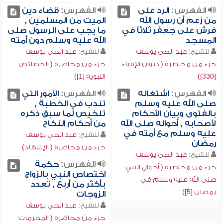
الفهرس:
الرد على
الفهرس:
قضاء دين
من زعم أن رسول الله
الميت من المسلمين ,
فرش على جعفر ثلاثاً في
ما يجب على الرسول صلى
المسجد
الله عليه وسلم دون أمته
للشيخ:
عبد الحي يوسف
للشيخ:
عبد الحي يوسف
جزء من محاضرة ( ديوان الإفتاء
جزء من محاضرة ( الخصائص
[330])
النبوية [1])
الفهرس:
اشتغاله
الفهرس:
الأمور التي
صلى الله عليه وسلم
تندب في الخطبة ,
بالفتوى وبيان الأحكام
تلخيص لما سبق ذكره
لأصحابه , أحواله صلى الله
من أحكام النكاح
عليه وسلم مع أمته في
للشيخ:
عبد الحي يوسف
رمضان
جزء من محاضرة ( الإشهاد)
للشيخ:
عبد الحي يوسف
الفهرس:
حكمة
جزء من محاضرة ( أحوال النبي
اختصاص النبي بالزواج
صلى الله عليه وسلم في
بأكثر من أربع , تعدد
رمضان [5])
الزوجات
للشيخ:
عبد الحي يوسف
جزء من محاضرة ( المحرمات