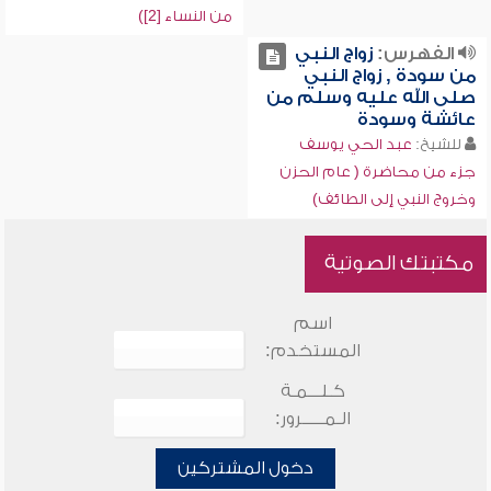
من النساء [2])
الفهرس:
زواج النبي
من سودة , زواج النبي
صلى الله عليه وسلم من
عائشة وسودة
للشيخ:
عبد الحي يوسف
جزء من محاضرة ( عام الحزن
وخروج النبي إلى الطائف)
مكتبتك الصوتية
اسم
المستخدم:
كـلـــمـة
الـمـــــرور:
دخول المشتركين