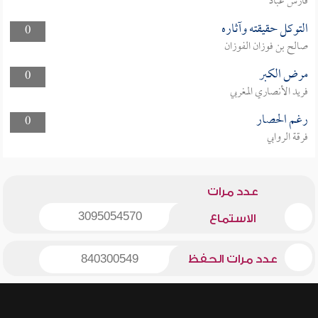
فارس عباد
التوكل حقيقته وآثاره
0
صالح بن فوزان الفوزان
مرض الكبر
0
فريد الأنصاري المغربي
رغم الحصار
0
فرقة الروابي
عدد مرات
3095054570
الاستماع
عدد مرات الحفظ
840300549