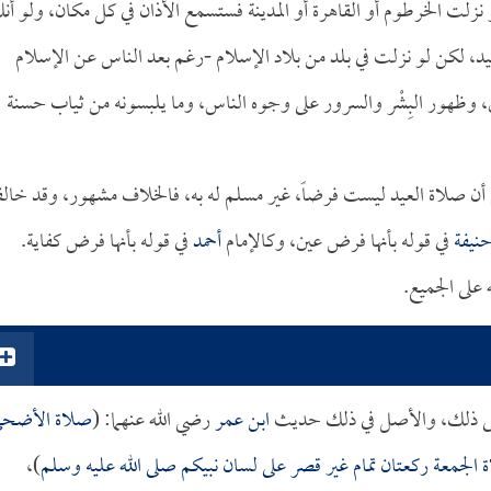
 نزلت الخرطوم أو القاهرة أو المدينة فستسمع الأذان في كل مكان، ولو أن
د، لكن لو نزلت في بلد من بلاد الإسلام -رغم بعد الناس عن الإسلام
لين، وظهور البِشْر والسرور على وجوه الناس، وما يلبسونه من ثياب حسنة
على أن صلاة العيد ليست فرضاً، غير مسلم له به، فالخلاف مشهور، وقد خا
حنيفة
في قوله بأنها فرض عين، وكالإمام
أحمد
في قوله بأنها فرض كفاية.
ه على الجميع.
لى ذلك، والأصل في ذلك حديث
ابن عمر
رضي الله عنهما: (
صلاة الأضح
الجمعة ركعتان تمام غير قصر على لسان نبيكم صلى الله عليه وسلم
)،