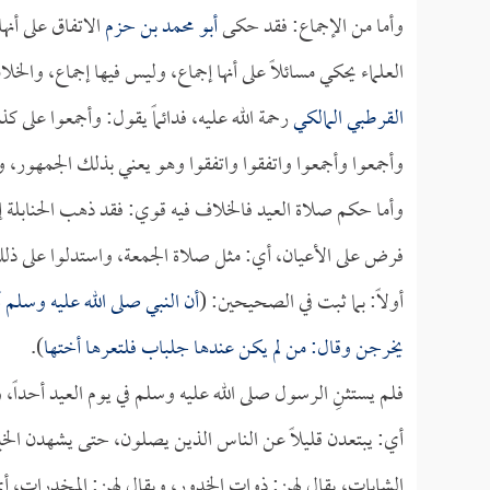
وأما من الإجماع: فقد حكى
أبو محمد بن حزم
الاتفاق على أنه
العلماء يحكي مسائلاً على أنها إجماع، وليس فيها إجماع، وال
القرطبي المالكي
رحمة الله عليه، فدائماً يقول: وأجمعوا على 
وأجمعوا وأجمعوا واتفقوا واتفقوا وهو يعني بذلك الجمهور، 
وأما حكم صلاة العيد فالخلاف فيه قوي: فقد ذهب الحنابلة إ
فرض على الأعيان، أي: مثل صلاة الجمعة، واستدلوا على ذلك
أولاً: بما ثبت في الصحيحين: (
أن النبي صلى الله عليه وسلم
يخرجن وقال: من لم يكن عندها جلباب فلتعرها أختها
).
فلم يستثنِ الرسول صلى الله عليه وسلم في يوم العيد أحداً
أي: يبتعدن قليلاً عن الناس الذين يصلون، حتى يشهدن الخي
الشابات، يقال لهن: ذوات الخدور، ويقال لهن: المخدرات، أي