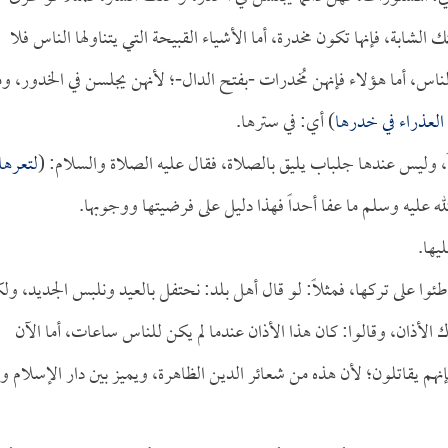
ابة، فإنها تكون مخدرة، أما الأشياء القبيحة التي يتناولها الناس فلا
ر الناس، أما هؤلاء فإنهن مُخدرات -بفتح الدال-؛ لأنهن يجلسن في الخدور، وم
العذراء في خدرها
) أي: في سترها.
، وليس عندها جلباب يليق بالصلاة، فقال عليه الصلاة والسلام: (
لتعرها
له عليه وسلم ما عفا أحداً فهذا دليل على فرضيتها ووجوبها.
يها.
اطئوا على تركها، فمثلاً: لو قال أهل بلد: نحتفل بالعيد ونلبس الجديد، ول
رك الأذان، وقالوا: كان هذا الأذان عندما لم يكن للناس ساعات، أما الآن
نهم يقاتلون؛ لأن هذه من شعائر الدين الظاهرة، ويميز بين دار الإسلام ود