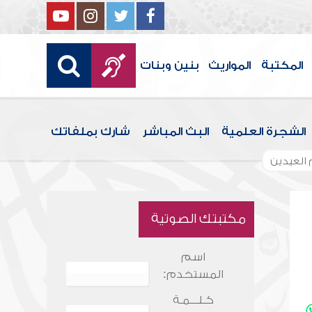
المكتبة
المواريث
بنين وبنات
الشجرة العلمية
البث المباشر
شارك بملفاتك
 العيدين
مكتبتك الصوتية
اسم
المستخدم:
كـلـــمـة