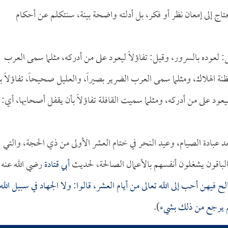
يحتاج إلى إمعان نظر أو فكر، بل أدلته واضحة بينة، سنتكلم عن أحكام
: لعوده بالسرور، وقيل: تفاؤلاً ليعود على من أدركه، مثلما سمى العرب
ة الهلاك، ومثلما سمى العرب الضرير بصيراً، والعليل صحيحاً، تفاؤلاً بأ
عود على من أدركه، ومثلما سميت القافلة تفاؤلاً بأن يقفل أصحابها، أي:
 عبادة الصيام، وعيد النحر في ختام العشر الأولى من ذي الحجة، والتي
فالباقون يشغلون أنفسهم بالأعمال الصالحة، لحديث
أبي قتادة
رضي الله عنه
ح فيهن أحب إلى الله تعالى من أيام العشر، قالوا: ولا الجهاد في سبيل الله
 لم يرجع من ذلك بشيء
).