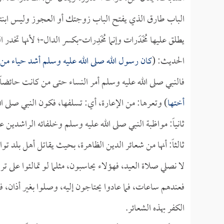
الباب طارق الذي يفتح الباب زوجتك أو العجوز وليس ابنتك الش
يطلق عليها مُخَدَرات وإنما مُخَدِرات-بكسر الدال-؛ لأنها تخد
الحديث: (
كان رسول الله صلى الله عليه وسلم أشد حياء من 
فالنبي صلى الله عليه وسلم أمر النساء حتى من كانت حائضاً
أختها
) وتعرها: من الإعارة، أي: تسلفها، فكون النبي صلى ال
ثانياً: مواظبة النبي صلى الله عليه وسلم وخلفائه الراشدين عل
ثالثاً: أنها من شعائر الدين الظاهرة، بحيث يقاتل أهل بلد تو
لا نصلي صلاة العيد، فهؤلاء يحاسبون، مثلما لو تمالئوا على ت
فعندهم ساعات، فما عادوا يحتاجون إليه، وصلوا بغير أذان، فإ
الكفر بهذه الشعائر.