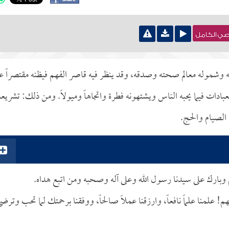
نصي الكامل
 وشموله معالم صحته وصدقه، وقد ينظر فيه قاصر الفهم فيظنه مقتصراً ع
دات فيما يحبه الناس ويشتهونه فطرة واتجاهاً وميولاً. ومن ذلك: تشريعه
 الصيام والحج.
وسلم وبارك على سيدنا رسول الله وعلى آله وصحبه ومن اتبع هداه.
م! علمنا علماً نافعاً، وارزقنا عملاً صالحاً، ووفقنا برحمتك لما تحب وترض