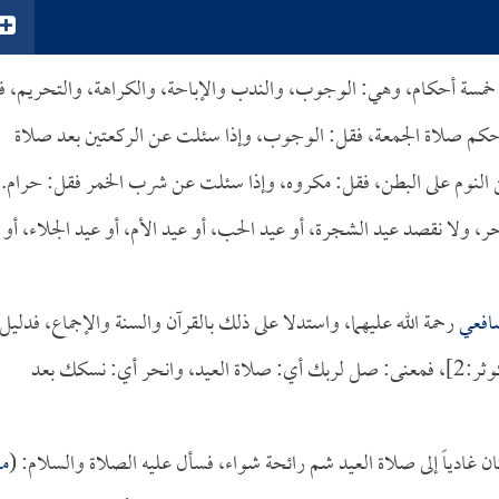
من خمسة أحكام، وهي: الوجوب، والندب والإباحة، والكراهة، والتحريم، فإ
كم صلاة الجمعة، فقل: الوجوب، وإذا سئلت عن الركعتين بعد صلاة
ن النوم على البطن، فقل: مكروه، وإذا سئلت عن شرب الخمر فقل: حرام.
 ولا نقصد عيد الشجرة، أو عيد الحب، أو عيد الأم، أو عيد الجلاء، أو
افعي
رحمة الله عليهما، واستدلا على ذلك بالقرآن والسنة والإجماع، فدليل
[الكوثر:2]، فمعنى: صل لربك أي: صلاة العيد، وانحر أي: نسكك بعد
ن غادياً إلى صلاة العيد شم رائحة شواء، فسأل عليه الصلاة والسلام: (
ما