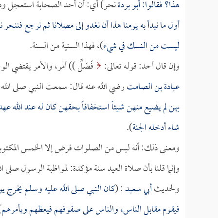
هذا؟ فقالوا:
أبو بردة
نحر) أي: أن أحد الصحابة استعجل وذبح
أول ما نبدأ به يومنا هذا أن نغدو إلى مصلانا ثم نرجع فننح
ليست من النسك في شيء
)، فهذا السنية من السنة.
وإن قال أحد: قوله تعالى:
فَصَلِّ )) أمر، والأمر يقتضي
عبادة بن الصامت
رضي الله عنه قال: سمعت النبي صلى الله 
بهن لم يضيع منهن شيئاً استخفافاً بحقهن كان له عند الله عه
شاء أدخله الجنة
).
ومعنى ذلك: أنه ليس من الصلوات فرض إلا الخمس المكتوب
وإنما قلنا بأن صلاة العيد سنة مؤكدة: لمواظبة الرسول صلى ال
ولحديث
أبي سعيد
: (
كان النبي صلى الله عليه وسلم يخرج ي
فيقوم مقابل الناس، والناس على صفوفهم فيعظهم ويأمرهم
.