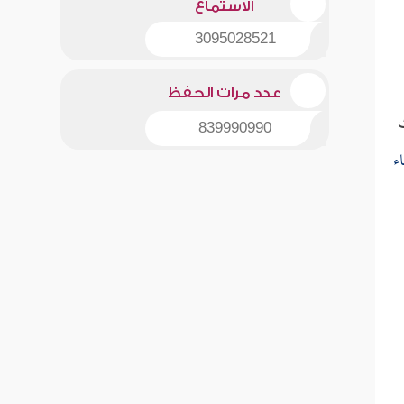
الاستماع
3095028521
عدد مرات الحفظ
ث
839990990
ء