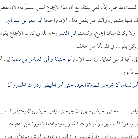
ا ليست بفرض، إذاً: فهي سنة، مع أن هذا الإجماع ليس مسلماً به؛ لأن بعض
خلاف فيها مشهور، وأكثر من يفعل ذلك الإمام الحجة
أبو عمر بن عبد البر
كذا ولا يكون هناك إجماع، وكذلك
ابن المنذر
رحمه الله في كتاب الإجماع يقول
ولكن يقول: في المسألة من خالف.
لى: أنها فرض كفاية، وذهب الإمام
أبو حنيفة
و
أبي العباس بن تيمية
إلى: أن
 بأمور:
 أمر نساءه أن يخرجن لصلاة العيد، حتى أمر الحيض وذوات الخدور أن
، وأمر النساء حتى الحيض منهن أن يخرجن، وأمر الحيض بأن يعتزلن المصلى
ر ودعوة المسلمين، وأمر ذوات الخدور، وذوات الخدور: هن الفتيات
: المستورات، فهن دائماً يجلسن في الخدر، وخلف الستر، فمثلاً لو طرق