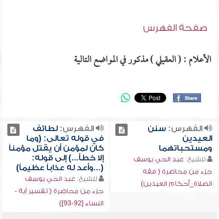
صفحة الفهرس
الأعلام : ( العقيلي ) مذكور في المواضع التالية
الفهرس:
سنن
الفهرس:
لطائف
العيدين
في قوله تعالى: (وما
ومستحباتهما
كان لمؤمن أن يقتل مؤمناً
إلا خطأ...) إلى قوله:
للشيخ:
عبد الحي يوسف
(...وأعد له عذاباً عظيماً)
جزء من محاضرة ( فقه
للشيخ:
عبد الحي يوسف
الصلاة_أحكام العيدين)
جزء من محاضرة ( تفسير آية -
النساء [92-93])