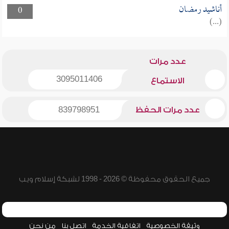
أناشيد رمضان
0
(...)
عدد مرات
3095011406
الاستماع
عدد مرات الحفظ
839798951
جميع الحقوق محفوظة © 2026 - 1998 لشبكة إسلام ويب
وثيقة الخصوصية
اتفاقية الخدمة
اتصل بنا
من نحن