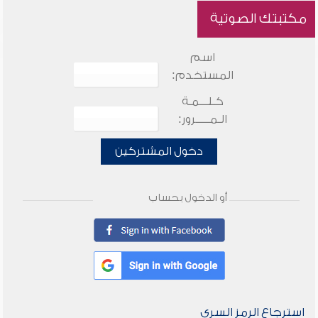
مكتبتك الصوتية
اسم
المستخدم:
كـلـــمـة
الـمـــــرور:
دخول المشتركين
أو الدخول بحساب
استرجاع الرمز السري